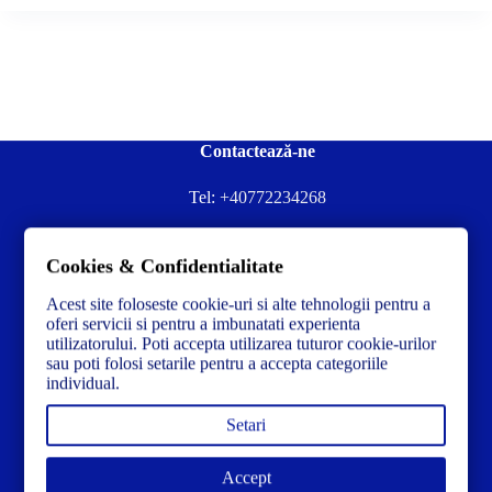
Contactează-ne
Tel:
+40772234268
Ai nevoie de ajutor sau ai întrebări?
Cookies & Confidentialitate
Contacteză-ne la:
✉️contact@concrete-forma.com
Acest site foloseste cookie-uri si alte tehnologii pentru a
Str. Dacia Nr 12 Ineu, Arad 315300 Romania
oferi servicii si pentru a imbunatati experienta
utilizatorului. Poti accepta utilizarea tuturor cookie-urilor
sau poti folosi setarile pentru a accepta categoriile
individual.
Setari
Accept