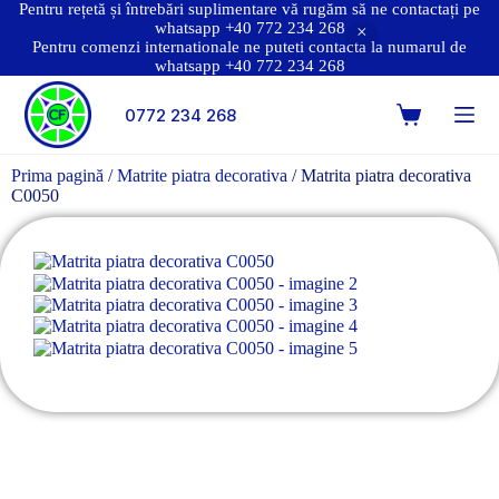
Pentru rețetă și întrebări suplimentare vă rugăm să ne contactați pe
whatsapp +40 772 234 268
Pentru comenzi internationale ne puteti contacta la numarul de
whatsapp +40 772 234 268
0772 234 268
Prima pagină
/
Matrite piatra decorativa
/ Matrita piatra decorativa
C0050