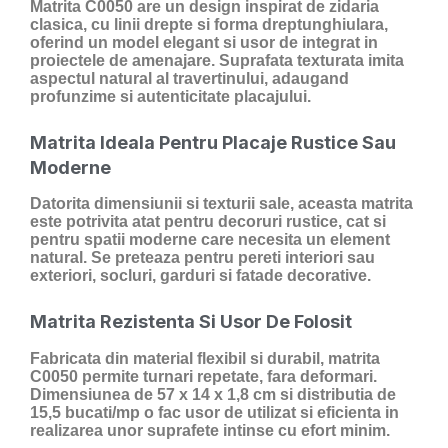
Matrita C0050 are un design inspirat de zidaria
clasica, cu linii drepte si forma dreptunghiulara,
oferind un model elegant si usor de integrat in
proiectele de amenajare. Suprafata texturata imita
aspectul natural al travertinului, adaugand
profunzime si autenticitate placajului.
Matrita Ideala Pentru Placaje Rustice Sau
Moderne
Datorita dimensiunii si texturii sale, aceasta matrita
este potrivita atat pentru decoruri rustice, cat si
pentru spatii moderne care necesita un element
natural. Se preteaza pentru pereti interiori sau
exteriori, socluri, garduri si fatade decorative.
Matrita Rezistenta Si Usor De Folosit
Fabricata din material flexibil si durabil, matrita
C0050 permite turnari repetate, fara deformari.
Dimensiunea de 57 x 14 x 1,8 cm si distributia de
15,5 bucati/mp o fac usor de utilizat si eficienta in
realizarea unor suprafete intinse cu efort minim.