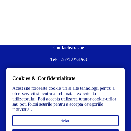
Contactează-ne
Tel:
+40772234268
Ai nevoie de ajutor sau ai întrebări?
Cookies & Confidentialitate
Contacteză-ne la:
✉️contact@concrete-forma.com
Acest site foloseste cookie-uri si alte tehnologii pentru a
Str. Dacia Nr 12 Ineu, Arad 315300 Romania
oferi servicii si pentru a imbunatati experienta
utilizatorului. Poti accepta utilizarea tuturor cookie-urilor
sau poti folosi setarile pentru a accepta categoriile
individual.
Setari