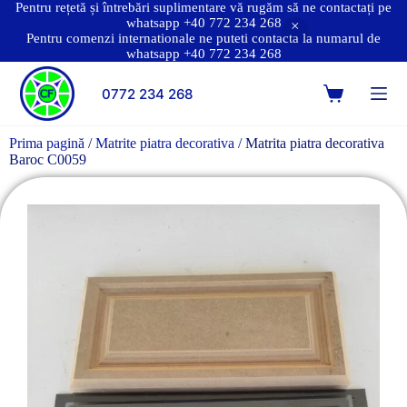
Pentru rețetă și întrebări suplimentare vă rugăm să ne contactați pe
whatsapp +40 772 234 268
Pentru comenzi internationale ne puteti contacta la numarul de
whatsapp +40 772 234 268
0772 234 268
Prima pagină
/
Matrite piatra decorativa
/ Matrita piatra decorativa
Baroc C0059