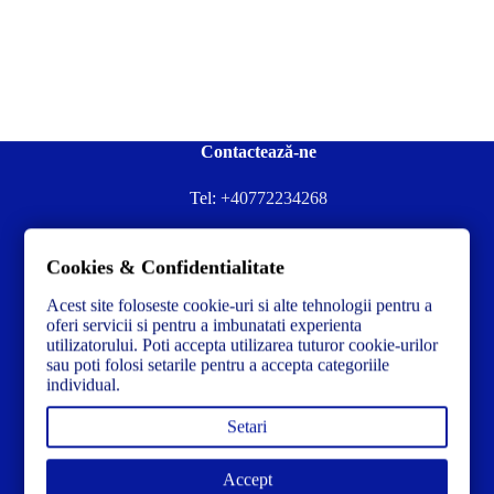
Contactează-ne
Tel:
+40772234268
Ai nevoie de ajutor sau ai întrebări?
Cookies & Confidentialitate
Contacteză-ne la:
✉️contact@concrete-forma.com
Acest site foloseste cookie-uri si alte tehnologii pentru a
Str. Dacia Nr 12 Ineu, Arad 315300 Romania
oferi servicii si pentru a imbunatati experienta
utilizatorului. Poti accepta utilizarea tuturor cookie-urilor
sau poti folosi setarile pentru a accepta categoriile
individual.
Setari
Accept