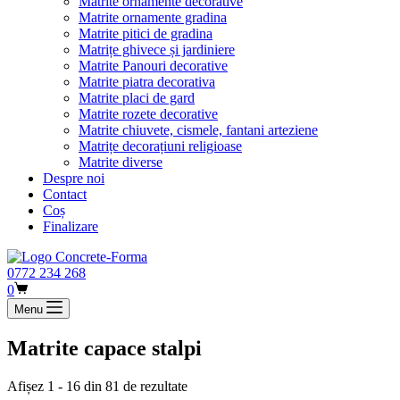
Matrite ornamente decorative
Matrite ornamente gradina
Matrite pitici de gradina
Matrițe ghivece și jardiniere
Matrite Panouri decorative
Matrite piatra decorativa
Matrite placi de gard
Matrite rozete decorative
Matrite chiuvete, cismele, fantani arteziene
Matrițe decorațiuni religioase
Matrite diverse
Despre noi
Contact
Coș
Finalizare
0772 234 268
0
Menu
Matrite capace stalpi
Afișez 1 - 16 din 81 de rezultate