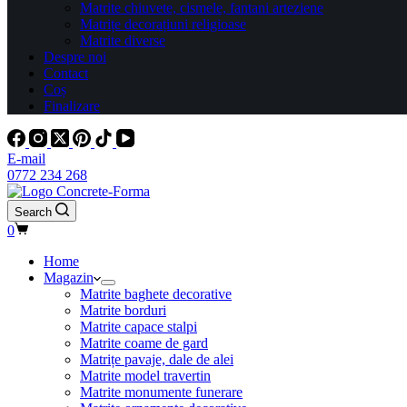
Matrite chiuvete, cismele, fantani arteziene
Matrițe decorațiuni religioase
Matrite diverse
Despre noi
Contact
Coș
Finalizare
E-mail
0772 234 268
Search
0
Home
Magazin
Matrite baghete decorative
Matrite borduri
Matrite capace stalpi
Matrite coame de gard
Matrițe pavaje, dale de alei
Matrite model travertin
Matrite monumente funerare