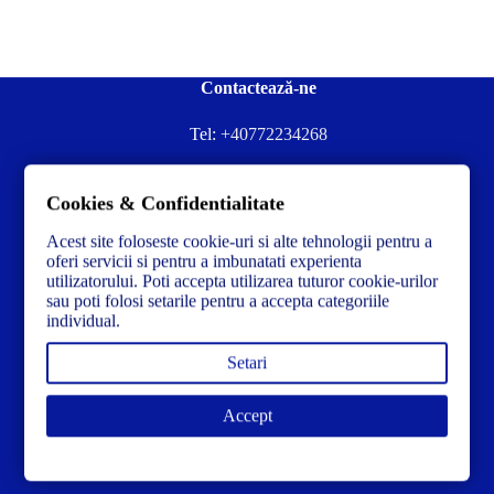
Contactează-ne
Tel:
+40772234268
Ai nevoie de ajutor sau ai întrebări?
Cookies & Confidentialitate
Contacteză-ne la:
✉️contact@concrete-forma.com
Acest site foloseste cookie-uri si alte tehnologii pentru a
Str. Dacia Nr 12 Ineu, Arad 315300 Romania
oferi servicii si pentru a imbunatati experienta
utilizatorului. Poti accepta utilizarea tuturor cookie-urilor
sau poti folosi setarile pentru a accepta categoriile
individual.
Setari
Accept