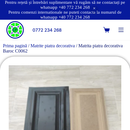
Pentru rețetă și întrebări suplimentare vă rugăm să ne contactați pe
whatsapp +40 772 234 268
Pentru comenzi internationale ne puteti contacta la numarul de
whatsapp +40 772 234 268
0772 234 268
Prima pagină
/
Matrite piatra decorativa
/ Matrita piatra decorativa
Baroc C0062