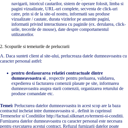
navigarii, istoricul cautarilor, sistem de operare folosit, limba si
pagini vizualizate, URL-uri complete, secventa de click-uri
catre, prin si de la site-ul nostru, informatii sau produse
vizualizate / cautate, durata vizitelor pe anumite pagini,
informatii privind interactiunea cu paginile (ex. derularea, click-
urile, trecerile de mouse), date despre comportamentul
utilizatorilor.
2. Scopurile si temeiurile de prelucrarii
A. Daca sunteti client al site-ului, prelucreaza datele dumneavoastra cu
caracter personal astfel:
pentru desfasurarea relatiei contractuale dintre
dumneavoastra si
, respectiv pentru preluarea, validarea,
expedierea si facturarea comenzii plasate pe site, informarea
dumneavoastra asupra starii comenzii, organizarea returului de
produse comandate etc.
Temei:
Prelucrarea datelor dumneavoastra in acest scop are la baza
contractul incheiat intre dumneavoastra si , definit in cuprinsul
Termenelor si Conditiilor http://factual.silkmart.ro/termeni-si-conditii.
Furnizarea datelor dumneavoastra cu caracter personal este necesara
pentru executarea acestui contract. Refuzul furnizarii datelor poate