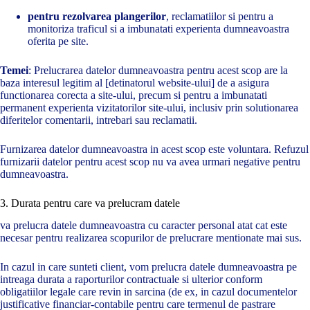
pentru rezolvarea plangerilor
, reclamatiilor si pentru a
monitoriza traficul si a imbunatati experienta dumneavoastra
oferita pe site.
Temei
: Prelucrarea datelor dumneavoastra pentru acest scop are la
baza interesul legitim al [detinatorul website-ului] de a asigura
functionarea corecta a site-ului, precum si pentru a imbunatati
permanent experienta vizitatorilor site-ului, inclusiv prin solutionarea
diferitelor comentarii, intrebari sau reclamatii.
Furnizarea datelor dumneavoastra in acest scop este voluntara. Refuzul
furnizarii datelor pentru acest scop nu va avea urmari negative pentru
dumneavoastra.
3. Durata pentru care va prelucram datele
va prelucra datele dumneavoastra cu caracter personal atat cat este
necesar pentru realizarea scopurilor de prelucrare mentionate mai sus.
In cazul in care sunteti client, vom prelucra datele dumneavoastra pe
intreaga durata a raporturilor contractuale si ulterior conform
obligatiilor legale care revin in sarcina (de ex, in cazul documentelor
justificative financiar-contabile pentru care termenul de pastrare