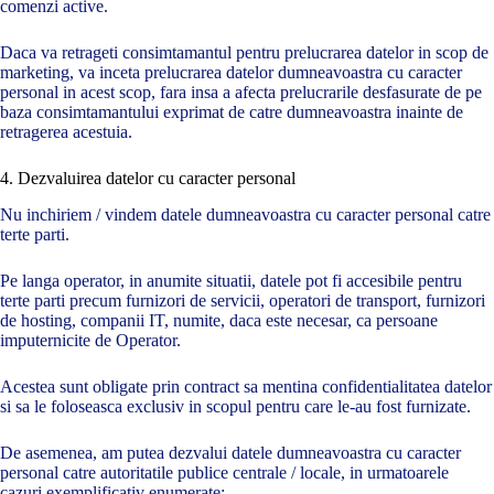
comenzi active.
Daca va retrageti consimtamantul pentru prelucrarea datelor in scop de
marketing, va inceta prelucrarea datelor dumneavoastra cu caracter
personal in acest scop, fara insa a afecta prelucrarile desfasurate de pe
baza consimtamantului exprimat de catre dumneavoastra inainte de
retragerea acestuia.
4. Dezvaluirea datelor cu caracter personal
Nu inchiriem / vindem datele dumneavoastra cu caracter personal catre
terte parti.
Pe langa operator, in anumite situatii, datele pot fi accesibile pentru
terte parti precum furnizori de servicii, operatori de transport, furnizori
de hosting, companii IT, numite, daca este necesar, ca persoane
imputernicite de Operator.
Acestea sunt obligate prin contract sa mentina confidentialitatea datelor
si sa le foloseasca exclusiv in scopul pentru care le-au fost furnizate.
De asemenea, am putea dezvalui datele dumneavoastra cu caracter
personal catre autoritatile publice centrale / locale, in urmatoarele
cazuri exemplificativ enumerate: