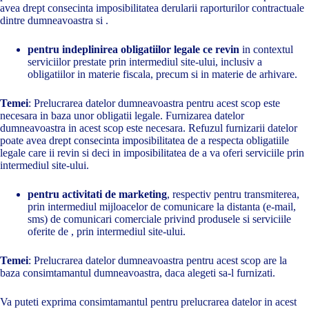
avea drept consecinta imposibilitatea derularii raporturilor contractuale
dintre dumneavoastra si .
pentru indeplinirea obligatiilor legale ce revin
in contextul
serviciilor prestate prin intermediul site-ului, inclusiv a
obligatiilor in materie fiscala, precum si in materie de arhivare.
Temei
: Prelucrarea datelor dumneavoastra pentru acest scop este
necesara in baza unor obligatii legale. Furnizarea datelor
dumneavoastra in acest scop este necesara. Refuzul furnizarii datelor
poate avea drept consecinta imposibilitatea de a respecta obligatiile
legale care ii revin si deci in imposibilitatea de a va oferi serviciile prin
intermediul site-ului.
pentru activitati de marketing
, respectiv pentru transmiterea,
prin intermediul mijloacelor de comunicare la distanta (e-mail,
sms) de comunicari comerciale privind produsele si serviciile
oferite de , prin intermediul site-ului.
Temei
: Prelucrarea datelor dumneavoastra pentru acest scop are la
baza consimtamantul dumneavoastra, daca alegeti sa-l furnizati.
Va puteti exprima consimtamantul pentru prelucrarea datelor in acest