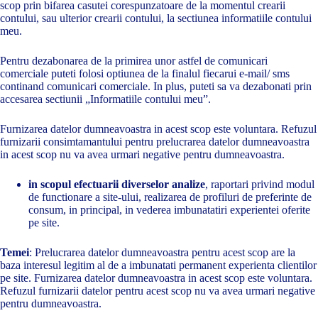
scop prin bifarea casutei corespunzatoare de la momentul crearii
contului, sau ulterior crearii contului, la sectiunea informatiile contului
meu.
Pentru dezabonarea de la primirea unor astfel de comunicari
comerciale puteti folosi optiunea de la finalul fiecarui e-mail/ sms
continand comunicari comerciale. In plus, puteti sa va dezabonati prin
accesarea sectiunii „Informatiile contului meu”.
Furnizarea datelor dumneavoastra in acest scop este voluntara. Refuzul
furnizarii consimtamantului pentru prelucrarea datelor dumneavoastra
in acest scop nu va avea urmari negative pentru dumneavoastra.
in scopul efectuarii diverselor analize
, raportari privind modul
de functionare a site-ului, realizarea de profiluri de preferinte de
consum, in principal, in vederea imbunatatiri experientei oferite
pe site.
Temei
: Prelucrarea datelor dumneavoastra pentru acest scop are la
baza interesul legitim al de a imbunatati permanent experienta clientilor
pe site. Furnizarea datelor dumneavoastra in acest scop este voluntara.
Refuzul furnizarii datelor pentru acest scop nu va avea urmari negative
pentru dumneavoastra.