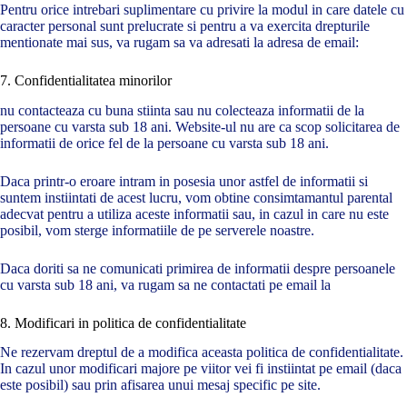
Pentru orice intrebari suplimentare cu privire la modul in care datele cu
caracter personal sunt prelucrate si pentru a va exercita drepturile
mentionate mai sus, va rugam sa va adresati la adresa de email:
7. Confidentialitatea minorilor
nu contacteaza cu buna stiinta sau nu colecteaza informatii de la
persoane cu varsta sub 18 ani. Website-ul nu are ca scop solicitarea de
informatii de orice fel de la persoane cu varsta sub 18 ani.
Daca printr-o eroare intram in posesia unor astfel de informatii si
suntem instiintati de acest lucru, vom obtine consimtamantul parental
adecvat pentru a utiliza aceste informatii sau, in cazul in care nu este
posibil, vom sterge informatiile de pe serverele noastre.
Daca doriti sa ne comunicati primirea de informatii despre persoanele
cu varsta sub 18 ani, va rugam sa ne contactati pe email la
8. Modificari in politica de confidentialitate
Ne rezervam dreptul de a modifica aceasta politica de confidentialitate.
In cazul unor modificari majore pe viitor vei fi instiintat pe email (daca
este posibil) sau prin afisarea unui mesaj specific pe site.