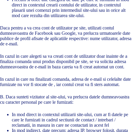
direct in contextul crearii contului de utilizator, in contextul
plasarii unei comenzi prin intermediul site-ului sau in orice alt
mod care rezulta din utilizarea site-ului.
Daca pentru a va crea cont de utilizator pe site, utilizati contul
dumneavoastra de Facebook sau Google, va prelucra urmatoarele date
publice de profil afisate de aplicatiile respective: nume utilizator, adresa
de e-mail.
In cazul in care alegeti sa va creati cont de utilizator doar inainte de a
finaliza comanda unui produs disponibil pe site, se va solicita adresa
dumneavoastra de e-mail in baza careia va fi creat automat un cont.
In cazul in care nu finalizati comanda, adresa de e-mail si celelalte date
furnizate nu vor fi stocate de , iar contul creat va fi sters automat.
B. Daca sunteti vizitator al site-ului, va prelucra datele dumneavoastra
cu caracter personal pe care le furnizati:
In mod direct in contextul utilizarii site-ului, cum ar fi datele pe
care le furnizati in cadrul sectiunii de contact / intrebari /
reclamatii, in masura in care ne contactati in acest fel
In mod indirect, date precum: adresa IP, browser folosit, durata