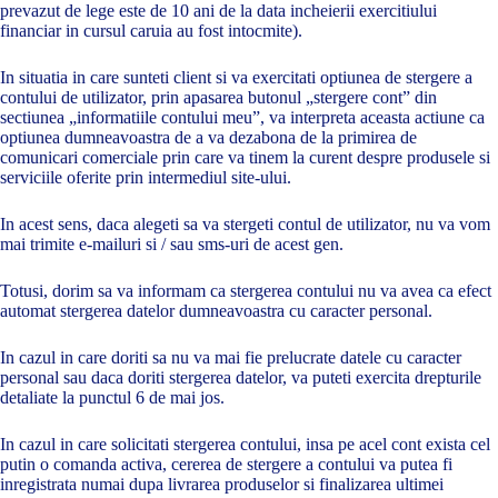
prevazut de lege este de 10 ani de la data incheierii exercitiului
financiar in cursul caruia au fost intocmite).
In situatia in care sunteti client si va exercitati optiunea de stergere a
contului de utilizator, prin apasarea butonul „stergere cont” din
sectiunea „informatiile contului meu”, va interpreta aceasta actiune ca
optiunea dumneavoastra de a va dezabona de la primirea de
comunicari comerciale prin care va tinem la curent despre produsele si
serviciile oferite prin intermediul site-ului.
In acest sens, daca alegeti sa va stergeti contul de utilizator, nu va vom
mai trimite e-mailuri si / sau sms-uri de acest gen.
Totusi, dorim sa va informam ca stergerea contului nu va avea ca efect
automat stergerea datelor dumneavoastra cu caracter personal.
In cazul in care doriti sa nu va mai fie prelucrate datele cu caracter
personal sau daca doriti stergerea datelor, va puteti exercita drepturile
detaliate la punctul 6 de mai jos.
In cazul in care solicitati stergerea contului, insa pe acel cont exista cel
putin o comanda activa, cererea de stergere a contului va putea fi
inregistrata numai dupa livrarea produselor si finalizarea ultimei