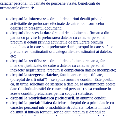
caracter personal, in calitate de persoane vizate, beneficiati de
urmatoarele drepturi:
dreptul la informare
– dreptul de a primi detalii privind
activitatile de prelucrare efectuate de catre , conform celor
descrise in prezentul document;
dreptul de acces la date
dreptul de a obtine confirmarea din
partea cu privire la prelucrarea datelor cu caracter personal,
precum si detalii privind activitatile de prelucrare precum
modalitatea in care sunt prelucrate datele, scopul in care se face
prelucrarea, destinatarii sau categoriile de destinatari ai datelor,
etc;
dreptul la rectificare
– dreptul de a obtine corectarea, fara
intarzieri justificate, de catre a datelor cu caracter personal
inexacte/ nejustificate, precum si completarea datelor incomplete;
dreptul la stergerea datelor
, fara intarzieri nejustificate,
(„dreptul de a fi uitat”) – se aplica anumite conditii; Este posibil
ca, in urma solicitarii de stergere a datelor, sa anonimizeze aceste
date (lipsindu-le astfel de caracterul personal) si sa continue in
aceste conditii prelucrarea pentru scopuri statistice;
dreptul la restrictionarea prelucrarii
, in anumite conditii;
dreptul la portabilitatea datelor
– dreptul de a primi datele cu
caracter personal intr-o modalitate structurata, folosita in mod
obisnuit si intr-un format usor de citit, precum si dreptul ca