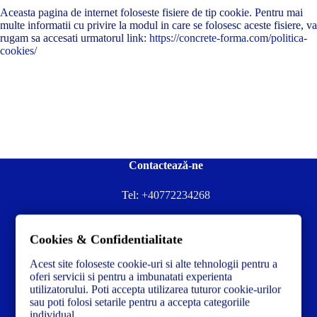
Aceasta pagina de internet foloseste fisiere de tip cookie. Pentru mai
multe informatii cu privire la modul in care se folosesc aceste fisiere, va
rugam sa accesati urmatorul link:
https://concrete-forma.com/politica-
cookies/
Contactează-ne
Tel:
+40772234268
Ai nevoie de ajutor sau ai întrebări?
Cookies & Confidentialitate
Contacteză-ne la:
✉️contact@concrete-forma.com
Acest site foloseste cookie-uri si alte tehnologii pentru a
Str. Dacia Nr 12 Ineu, Arad 315300 Romania
oferi servicii si pentru a imbunatati experienta
utilizatorului. Poti accepta utilizarea tuturor cookie-urilor
sau poti folosi setarile pentru a accepta categoriile
individual.