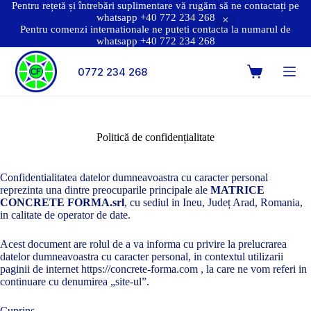
Pentru rețetă și întrebări suplimentare vă rugăm să ne contactați pe
whatsapp +40 772 234 268
Pentru comenzi internationale ne puteti contacta la numarul de
whatsapp +40 772 234 268
0772 234 268
Politică de confidențialitate
Confidentialitatea datelor dumneavoastra cu caracter personal
reprezinta una dintre preocuparile principale ale
MATRICE
CONCRETE FORMA.srl
, cu sediul in Ineu, Județ Arad, Romania,
in calitate de operator de date.
Acest document are rolul de a va informa cu privire la prelucrarea
datelor dumneavoastra cu caracter personal, in contextul utilizarii
paginii de internet https://concrete-forma.com , la care ne vom referi in
continuare cu denumirea „site-ul”.
Cuprins