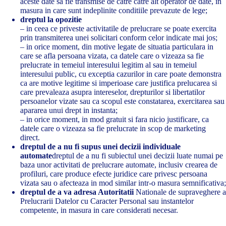
aceste date sa fie transmise de catre catre alt operator de date, in
masura in care sunt indeplinite conditiile prevazute de lege;
dreptul la opozitie
– in ceea ce priveste activitatile de prelucrare se poate exercita
prin transmiterea unei solicitari conform celor indicate mai jos;
– in orice moment, din motive legate de situatia particulara in
care se afla persoana vizata, ca datele care o vizeaza sa fie
prelucrate in temeiul interesului legitim al sau in temeiul
interesului public, cu exceptia cazurilor in care poate demonstra
ca are motive legitime si imperioase care justifica prelucarea si
care prevaleaza asupra intereselor, drepturilor si libertatilor
persoanelor vizate sau ca scopul este constatarea, exercitarea sau
apararea unui drept in instanta;
– in orice moment, in mod gratuit si fara nicio justificare, ca
datele care o vizeaza sa fie prelucrate in scop de marketing
direct.
dreptul de a nu fi supus unei decizii individuale
automate
dreptul de a nu fi subiectul unei decizii luate numai pe
baza unor activitati de prelucrare automate, inclusiv crearea de
profiluri, care produce efecte juridice care privesc persoana
vizata sau o afecteaza in mod similar intr-o masura semnificativa;
dreptul de a va adresa Autoritatii
Nationale de supraveghere a
Prelucrarii Datelor cu Caracter Personal sau instantelor
competente, in masura in care considerati necesar.