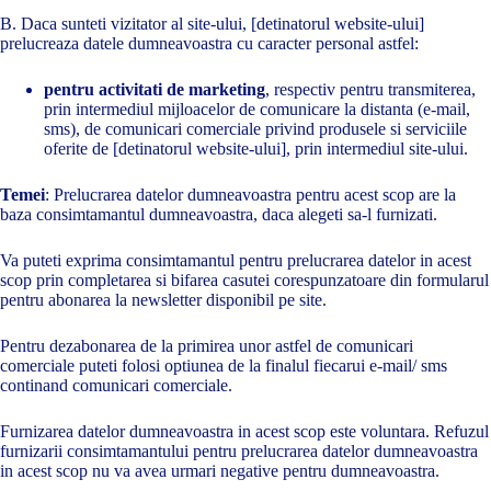
B. Daca sunteti vizitator al site-ului, [detinatorul website-ului]
prelucreaza datele dumneavoastra cu caracter personal astfel:
pentru activitati de marketing
, respectiv pentru transmiterea,
prin intermediul mijloacelor de comunicare la distanta (e-mail,
sms), de comunicari comerciale privind produsele si serviciile
oferite de [detinatorul website-ului], prin intermediul site-ului.
Temei
: Prelucrarea datelor dumneavoastra pentru acest scop are la
baza consimtamantul dumneavoastra, daca alegeti sa-l furnizati.
Va puteti exprima consimtamantul pentru prelucrarea datelor in acest
scop prin completarea si bifarea casutei corespunzatoare din formularul
pentru abonarea la newsletter disponibil pe site.
Pentru dezabonarea de la primirea unor astfel de comunicari
comerciale puteti folosi optiunea de la finalul fiecarui e-mail/ sms
continand comunicari comerciale.
Furnizarea datelor dumneavoastra in acest scop este voluntara. Refuzul
furnizarii consimtamantului pentru prelucrarea datelor dumneavoastra
in acest scop nu va avea urmari negative pentru dumneavoastra.