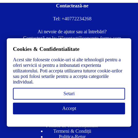
Contactează-ne
Tel:
+40772234268
Ai nevoie de ajutor sau ai întrebări?
Contacteză-ne la:
✉️contact@concrete-forma.com
Cookies & Confidentialitate
Str. Dacia Nr 12 Ineu, Arad 315300 Romania
Acest site foloseste cookie-uri si alte tehnologii pentru a
oferi servicii si pentru a imbunatati experienta
utilizatorului. Poti accepta utilizarea tuturor cookie-urilor
sau poti folosi setarile pentru a accepta categoriile
individual.
Setari
Accept
Link-uri utile
Politică de confidențialitate
Termeni & Condiții
Politica-Retur