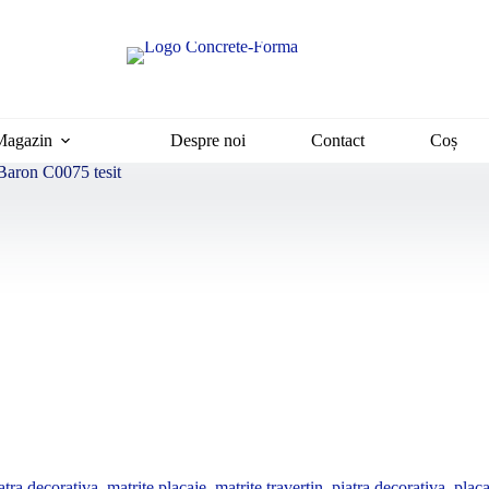
Magazin
Despre noi
Contact
Coș
 Baron C0075 tesit
atra decorativa
,
matrite placaje
,
matrite travertin
,
piatra decorativa
,
placa