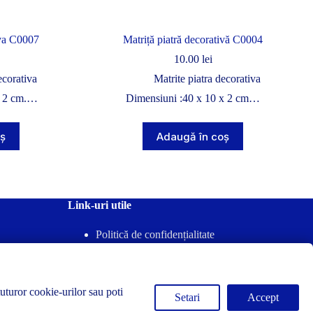
iva C0007
Matriță piatră decorativă C0004
10.00
lei
ecorativa
Matrite piatra decorativa
x 2 cm.…
Dimensiuni :40 x 10 x 2 cm…
ș
Adaugă în coș
Link-uri utile
Politică de confidențialitate
Termeni & Condiții
Politica-Retur
Politica-Cookies
tuturor cookie-urilor sau poti
Setari
Accept