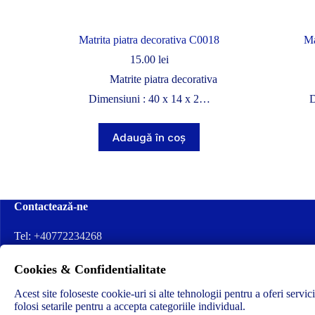
Matrita piatra decorativa C0018
Ma
15.00
lei
Matrite piatra decorativa
Dimensiuni : 40 x 14 x 2…
D
Adaugă în coș
Contactează-ne
Tel:
+40772234268
Ai nevoie de ajutor sau ai întrebări?
Cookies & Confidentialitate
Contacteză-ne la:
✉️contact@concrete-forma.com
Acest site foloseste cookie-uri si alte tehnologii pentru a oferi servic
folosi setarile pentru a accepta categoriile individual.
Str. Dacia Nr 12 Ineu, Arad 315300 Romania