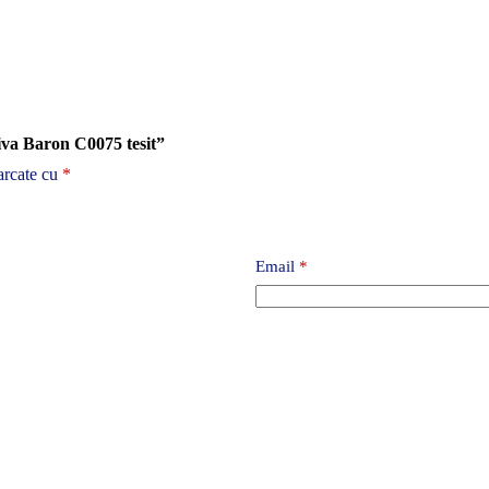
tiva Baron C0075 tesit”
arcate cu
*
Email
*