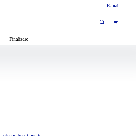
E-mail
Coș
de
cumpărături
Finalizare
je decorative
,
travertin