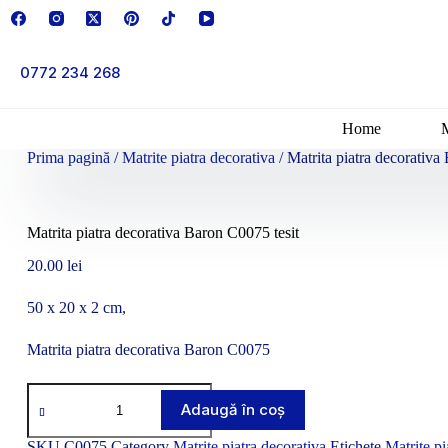
Sari
la
conținut
0772 234 268
Home
Prima pagină
/
Matrite piatra decorativa
/ Matrita piatra decorativa
Matrita piatra decorativa Baron C0075 tesit
20.00
lei
50 x 20 x 2 cm,
Matrita piatra decorativa Baron C0075
Cantitate
Matrita
Adaugă în coș
piatra
decorativa
SKU
C0075
Category
Matrite piatra decorativa
Etichete
Matrite pi