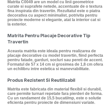
Matrita C0049 are un model cu linii geometrice
curate si suprafete netede, accentuate de o textura
fina inspirata din travertin. Rezultatul este o piatra
decorativa cu aspect minimalist, potrivita pentru
proiecte moderne si elegante, atat la interior cat si
la exterior.
Matrita Pentru Placaje Decorative Tip
Travertin
Aceasta matrita este ideala pentru realizarea de
placaje decorative cu model travertin
, fiind perfecta
pentru fatade, garduri, socluri sau pereti de accent.
Formatul de 57 x 14 cm si grosimea de 1,8 cm ofera
un echilibru intre estetica si manevrabilitate.
Produs Rezistent Si Reutilizabil
Matrita este fabricata din material flexibil si durabil,
care permite turnari repetate fara pierderi de forma.
Cu un randament de 15,5 bucati/mp, este o solutie
eficienta pentru proiecte de dimensiuni variate.