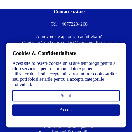
Contactează-ne
Tel:
+40772234268
Ai nevoie de ajutor sau ai întrebări?
Contacteză-ne la:
✉️contact@concrete-forma.com
Cookies & Confidentialitate
Str. Dacia Nr 12 Ineu, Arad 315300 Romania
Acest site foloseste cookie-uri si alte tehnologii pentru a
oferi servicii si pentru a imbunatati experienta
utilizatorului. Poti accepta utilizarea tuturor cookie-urilor
sau poti folosi setarile pentru a accepta categoriile
individual.
Setari
Accept
Link-uri utile
Politică de confidențialitate
Termeni & Condiții