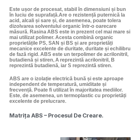
Este ușor de procesat, stabil în dimensiuni și bun
în luciu de suprafață.Are o rezistență puternică la
acid, alcali și sare și, de asemenea, poate tolera
dizolvarea solventului organic într-o oarecare
măsură. Rasina ABS este in prezent cel mai mare si
mai utilizat polimer. Acesta combină organic
proprietățile PS, SAN și BS și are proprietăți
mecanice excelente de duritate, duritate și echilibru
de fază rigid. ABS este un terpolimer de acrilonitril,
butadienă și stiren, A reprezintă acrilonitril, B
reprezintă butadienă, iar S reprezintă stiren.
ABS are o izolație electrică bună și este aproape
independent de temperatură, umiditate și
frecvență. Poate fi utilizat în majoritatea mediilor.
Este, de asemenea, un termoplastic cu proprietăți
excelente de prelucrare.
Matrița ABS – Procesul De Creare.