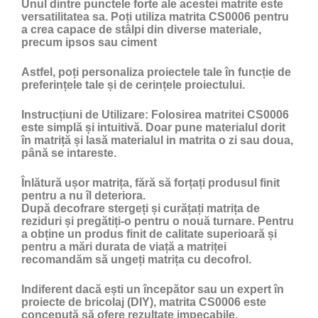
Unul dintre punctele forte ale acestei matrite este
versatilitatea sa. Poți utiliza matrita CS0006 pentru
a crea capace de stâlpi din diverse materiale,
precum ipsos sau ciment
Astfel, poți personaliza proiectele tale în funcție de
preferințele tale și de cerințele proiectului.
Instrucțiuni de Utilizare:
Folosirea matritei CS0006
este simplă și intuitivă. Doar pune materialul dorit
în matriță și lasă materialul in matrita o zi sau doua,
până se intareste.
Înlătură ușor matrița, fără să forțați produsul finit
pentru a nu îl deteriora.
După decofrare stergeți și curățați matrița de
reziduri și pregătiți-o pentru o nouă turnare. Pentru
a obține un produs finit de calitate superioară și
pentru a mări durata de viață a matriței
recomandăm să ungeți matrița cu
decofrol
.
Indiferent dacă ești un începător sau un expert în
proiecte de bricolaj (DIY), matrita CS0006 este
concepută să ofere rezultate impecabile.