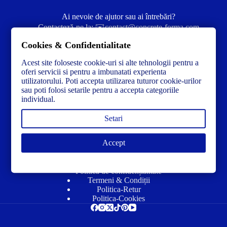
Ai nevoie de ajutor sau ai întrebări?
Contacteză-ne la:
✉️contact@concrete-forma.com
Cookies & Confidentialitate
Str. Dacia Nr 12 Ineu, Arad 315300 Romania
Acest site foloseste cookie-uri si alte tehnologii pentru a
oferi servicii si pentru a imbunatati experienta
utilizatorului. Poti accepta utilizarea tuturor cookie-urilor
sau poti folosi setarile pentru a accepta categoriile
individual.
Setari
Accept
Link-uri utile
Politică de confidențialitate
Termeni & Condiții
Politica-Retur
Politica-Cookies