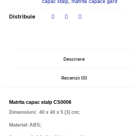
capac stalp
,
matrite capace gard
Distribuie
Descriere
Recenzii (0)
Matrita capac stalp CS0006
Dimensiuni:
40 x 40 x 5 (3) cm;
Material:
ABS;