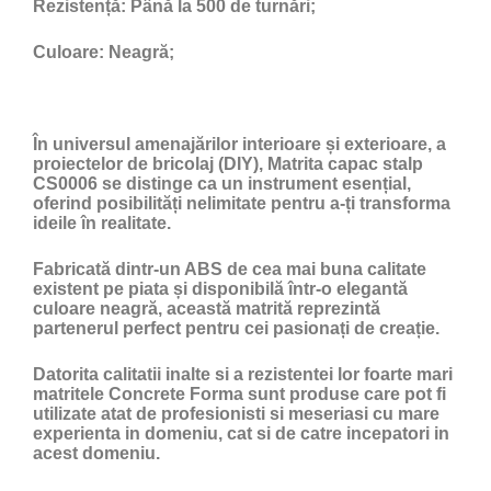
Rezistență:
Până la 500 de turnări;
Culoare:
Neagră;
În universul amenajărilor interioare și exterioare, a
proiectelor de bricolaj (DIY), Matrita capac stalp
CS0006 se distinge ca un instrument esențial,
oferind posibilități nelimitate pentru a-ți transforma
ideile în realitate.
Fabricată dintr-un ABS de cea mai buna calitate
existent pe piata și disponibilă într-o elegantă
culoare neagră, această matrită reprezintă
partenerul perfect pentru cei pasionați de creație.
Datorita calitatii inalte si a rezistentei lor foarte mari
matritele Concrete Forma sunt produse care pot fi
utilizate atat de profesionisti si meseriasi cu mare
experienta in domeniu, cat si de catre incepatori in
acest domeniu.