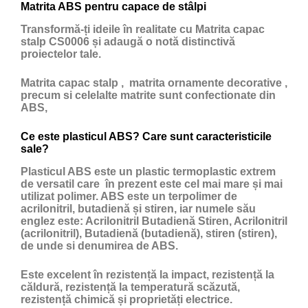
Matrita ABS pentru capace de stâlpi
Transformă-ți ideile în realitate cu Matrita capac
stalp CS0006 și adaugă o notă distinctivă
proiectelor tale.
Matrita capac stalp , matrita ornamente decorative ,
precum si celelalte matrite sunt confectionate din
ABS,
Ce este plasticul ABS? Care sunt caracteristicile
sale?
Plasticul ABS
este un
plastic
termoplastic extrem
de versatil care în prezent este cel mai mare și mai
utilizat polimer. ABS este un terpolimer de
acrilonitril, butadienă și stiren, iar numele său
englez este: Acrilonitril Butadienă Stiren, Acrilonitril
(acrilonitril), Butadienă (butadienă), stiren (stiren),
de unde si denumirea de ABS.
Este excelent în rezistență la impact, rezistență la
căldură, rezistență la temperatură scăzută,
rezistență chimică și proprietăți electrice.