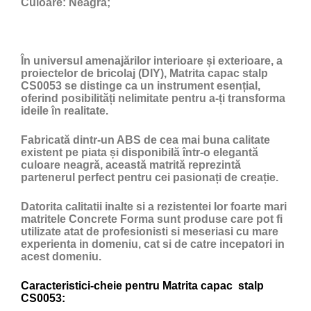
Culoare:
Neagră;
În universul amenajărilor interioare și exterioare, a
proiectelor de bricolaj (DIY), Matrita capac stalp
CS0053 se distinge ca un instrument esențial,
oferind posibilități nelimitate pentru a-ți transforma
ideile în realitate.
Fabricată dintr-un ABS de cea mai buna calitate
existent pe piata și disponibilă într-o elegantă
culoare neagră, această matrită reprezintă
partenerul perfect pentru cei pasionați de creație.
Datorita calitatii inalte si a rezistentei lor foarte mari
matritele Concrete Forma sunt produse care pot fi
utilizate atat de profesionisti si meseriasi cu mare
experienta in domeniu, cat si de catre incepatori in
acest domeniu.
Caracteristici-cheie pentru Matrita capac stalp
CS0053: