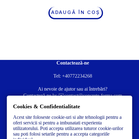
ADAUGĂ ÎN COȘ
Contactează-ne
Tel:
+40772234268
Ai nevoie de ajutor sau ai întrebări?
Contacteză-ne la:
✉️contact@concrete-forma.com
Cookies & Confidentialitate
Str. Dacia Nr 12 Ineu, Arad 315300 Romania
Acest site foloseste cookie-uri si alte tehnologii pentru a
oferi servicii si pentru a imbunatati experienta
utilizatorului. Poti accepta utilizarea tuturor cookie-urilor
sau poti folosi setarile pentru a accepta categoriile