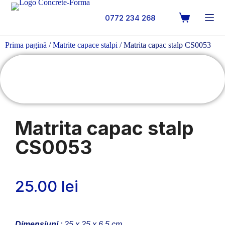
0772 234 268
Prima pagină
/
Matrite capace stalpi
/ Matrita capac stalp CS0053
Matrita capac stalp
CS0053
25.00
lei
Dimensiuni
: 25 x 25 x 6.5 cm