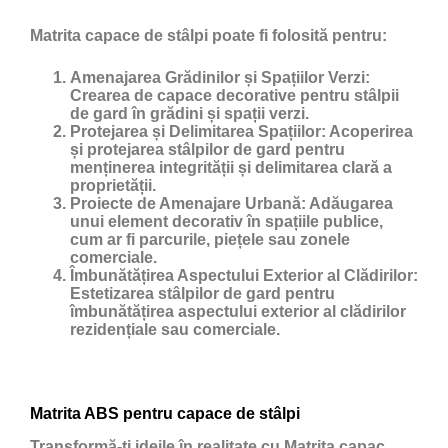
Matrita capace de stâlpi poate fi folosită pentru:
Amenajarea Grădinilor și Spațiilor Verzi:
Crearea de capace decorative pentru stâlpii
de gard în grădini și spații verzi.
Protejarea și Delimitarea Spațiilor:
Acoperirea
și protejarea stâlpilor de gard pentru
menținerea integrității și delimitarea clară a
proprietății.
Proiecte de Amenajare Urbană:
Adăugarea
unui element decorativ în spațiile publice,
cum ar fi parcurile, piețele sau zonele
comerciale.
Îmbunătățirea Aspectului Exterior al Clădirilor:
Estetizarea stâlpilor de gard pentru
îmbunătățirea aspectului exterior al clădirilor
rezidențiale sau comerciale.
Matrita ABS pentru capace de stâlpi
Transformă-ți ideile în realitate cu Matrita capac