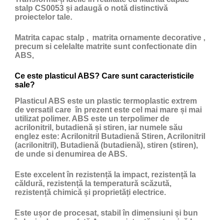
stalp CS0053 și adaugă o notă distinctivă
proiectelor tale.
Matrita capac stalp , matrita ornamente decorative ,
precum si celelalte matrite sunt confectionate din
ABS,
Ce este plasticul ABS? Care sunt caracteristicile
sale?
Plasticul ABS
este un
plastic
termoplastic extrem
de versatil care în prezent este cel mai mare și mai
utilizat polimer. ABS este un terpolimer de
acrilonitril, butadienă și stiren, iar numele său
englez este: Acrilonitril Butadienă Stiren, Acrilonitril
(acrilonitril), Butadienă (butadienă), stiren (stiren),
de unde si denumirea de ABS.
Este excelent în rezistență la impact, rezistență la
căldură, rezistență la temperatură scăzută,
rezistență chimică și proprietăți electrice.
Este ușor de procesat, stabil în dimensiuni și bun