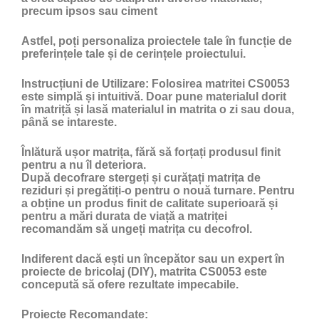
precum ipsos sau ciment
Astfel, poți personaliza proiectele tale în funcție de
preferințele tale și de cerințele proiectului.
Instrucțiuni de Utilizare:
Folosirea matritei CS0053
este simplă și intuitivă. Doar pune materialul dorit
în matriță și lasă materialul in matrita o zi sau doua,
până se intareste.
Înlătură ușor matrița, fără să forțați produsul finit
pentru a nu îl deteriora.
După decofrare stergeți și curățați matrița de
reziduri și pregătiți-o pentru o nouă turnare. Pentru
a obține un produs finit de calitate superioară și
pentru a mări durata de viață a matriței
recomandăm să ungeți matrița cu
decofrol
.
Indiferent dacă ești un începător sau un expert în
proiecte de bricolaj (DIY), matrita CS0053 este
concepută să ofere rezultate impecabile.
Proiecte Recomandate: