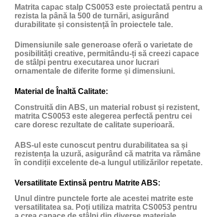
Matrita capac stalp CS0053 este proiectată pentru a
rezista la până la 500 de turnări, asigurând
durabilitate și consistență în proiectele tale.
Dimensiunile sale generoase oferă o varietate de
posibilități creative, permitându-ți să creezi capace
de stâlpi pentru executarea unor lucrari
ornamentale de diferite forme și dimensiuni.
Material de Înaltă Calitate:
Construită din ABS, un material robust și rezistent,
matrita CS0053 este alegerea perfectă pentru cei
care doresc rezultate de calitate superioară.
ABS-ul este cunoscut pentru durabilitatea sa și
rezistența la uzură, asigurând că matrita va rămâne
în condiții excelente de-a lungul utilizărilor repetate.
Versatilitate Extinsă pentru Matrite ABS:
Unul dintre punctele forte ale acestei matrite este
versatilitatea sa. Poți utiliza matrita CS0053 pentru
a crea capace de stâlpi din diverse materiale,