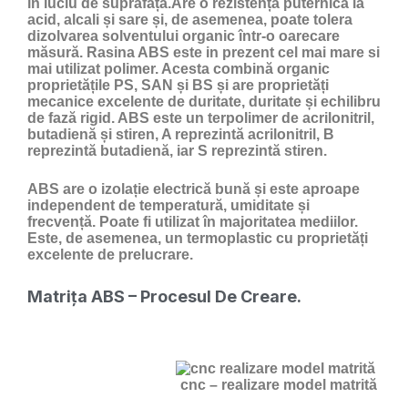
în luciu de suprafață.Are o rezistență puternică la
acid, alcali și sare și, de asemenea, poate tolera
dizolvarea solventului organic într-o oarecare
măsură. Rasina ABS este in prezent cel mai mare si
mai utilizat polimer. Acesta combină organic
proprietățile PS, SAN și BS și are proprietăți
mecanice excelente de duritate, duritate și echilibru
de fază rigid. ABS este un terpolimer de acrilonitril,
butadienă și stiren, A reprezintă acrilonitril, B
reprezintă butadienă, iar S reprezintă stiren.
ABS are o izolație electrică bună și este aproape
independent de temperatură, umiditate și
frecvență. Poate fi utilizat în majoritatea mediilor.
Este, de asemenea, un termoplastic cu proprietăți
excelente de prelucrare.
Matrița ABS – Procesul De Creare.
cnc – realizare model matrită