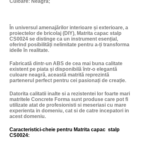
Culoare:
Neagră;
În universul amenajărilor interioare și exterioare, a
proiectelor de bricolaj (DIY), Matrita capac stalp
CS0024 se distinge ca un instrument esențial,
oferind posibilități nelimitate pentru a-ți transforma
ideile în realitate.
Fabricată dintr-un ABS de cea mai buna calitate
existent pe piata și disponibilă într-o elegantă
culoare neagră, această matrită reprezintă
partenerul perfect pentru cei pasionați de creație.
Datorita calitatii inalte si a rezistentei lor foarte mari
matritele Concrete Forma sunt produse care pot fi
utilizate atat de profesionisti si meseriasi cu mare
experienta in domeniu, cat si de catre incepatori in
acest domeniu.
Caracteristici-cheie pentru Matrita capac stalp
CS0024: