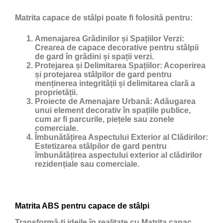
Matrita capace de stâlpi poate fi folosită pentru:
Amenajarea Grădinilor și Spațiilor Verzi:
Crearea de capace decorative pentru stâlpii
de gard în grădini și spații verzi.
Protejarea și Delimitarea Spațiilor:
Acoperirea
și protejarea stâlpilor de gard pentru
menținerea integrității și delimitarea clară a
proprietății.
Proiecte de Amenajare Urbană:
Adăugarea
unui element decorativ în spațiile publice,
cum ar fi parcurile, piețele sau zonele
comerciale.
Îmbunătățirea Aspectului Exterior al Clădirilor:
Estetizarea stâlpilor de gard pentru
îmbunătățirea aspectului exterior al clădirilor
rezidențiale sau comerciale.
Matrita ABS pentru capace de stâlpi
Transformă-ți ideile în realitate cu Matrita capac