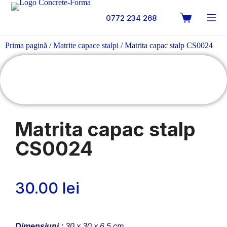
0772 234 268
Prima pagină
/
Matrite capace stalpi
/ Matrita capac stalp CS0024
Matrita capac stalp
CS0024
30.00
lei
Dimensiuni :
30 x 30 x 6.5 cm