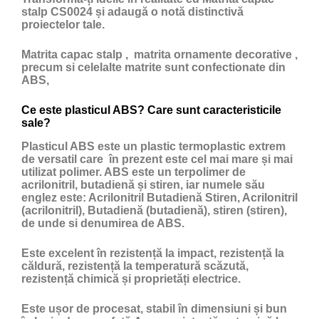
stalp CS0024 și adaugă o notă distinctivă
proiectelor tale.
Matrita capac stalp , matrita ornamente decorative ,
precum si celelalte matrite sunt confectionate din
ABS,
Ce este plasticul ABS? Care sunt caracteristicile
sale?
Plasticul ABS
este un
plastic
termoplastic extrem
de versatil care în prezent este cel mai mare și mai
utilizat polimer. ABS este un terpolimer de
acrilonitril, butadienă și stiren, iar numele său
englez este: Acrilonitril Butadienă Stiren, Acrilonitril
(acrilonitril), Butadienă (butadienă), stiren (stiren),
de unde si denumirea de ABS.
Este excelent în rezistență la impact, rezistență la
căldură, rezistență la temperatură scăzută,
rezistență chimică și proprietăți electrice.
Este ușor de procesat, stabil în dimensiuni și bun