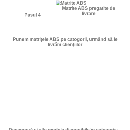
Matrite ABS pregatite de
livrare
Pasul 4
Punem matrițele ABS pe catogorii, urmând să le
livrăm cliențiilor
Descoperă și alte modele disponibile în categoria: