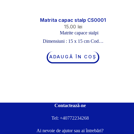
Matrita capac stalp CS0001
15.00
lei
Matrite capace stalpi
Dimensiuni : 15 x 15 cm Cod…
ADAUGĂ ÎN COȘ
Contactează-ne
Tel:
+40772234268
Ai nevoie de ajutor sau ai întrebări?