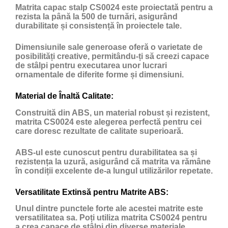
Matrita capac stalp CS0024 este proiectată pentru a
rezista la până la 500 de turnări, asigurând
durabilitate și consistență în proiectele tale.
Dimensiunile sale generoase oferă o varietate de
posibilități creative, permitându-ți să creezi capace
de stâlpi pentru executarea unor lucrari
ornamentale de diferite forme și dimensiuni.
Material de Înaltă Calitate:
Construită din ABS, un material robust și rezistent,
matrita CS0024 este alegerea perfectă pentru cei
care doresc rezultate de calitate superioară.
ABS-ul este cunoscut pentru durabilitatea sa și
rezistența la uzură, asigurând că matrita va rămâne
în condiții excelente de-a lungul utilizărilor repetate.
Versatilitate Extinsă pentru Matrite ABS:
Unul dintre punctele forte ale acestei matrite este
versatilitatea sa. Poți utiliza matrita CS0024 pentru
a crea capace de stâlpi din diverse materiale,