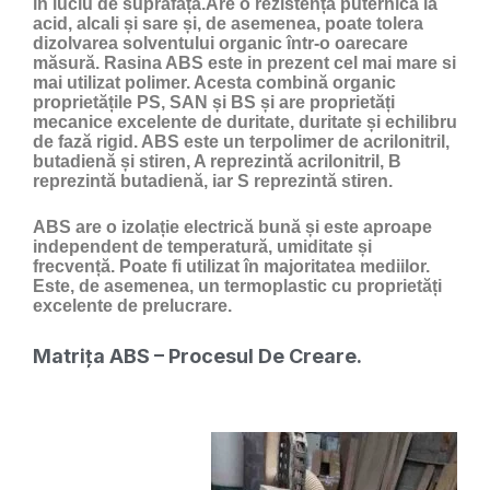
în luciu de suprafață.Are o rezistență puternică la
acid, alcali și sare și, de asemenea, poate tolera
dizolvarea solventului organic într-o oarecare
măsură. Rasina ABS este in prezent cel mai mare si
mai utilizat polimer. Acesta combină organic
proprietățile PS, SAN și BS și are proprietăți
mecanice excelente de duritate, duritate și echilibru
de fază rigid. ABS este un terpolimer de acrilonitril,
butadienă și stiren, A reprezintă acrilonitril, B
reprezintă butadienă, iar S reprezintă stiren.
ABS are o izolație electrică bună și este aproape
independent de temperatură, umiditate și
frecvență. Poate fi utilizat în majoritatea mediilor.
Este, de asemenea, un termoplastic cu proprietăți
excelente de prelucrare.
Matrița ABS – Procesul De Creare.