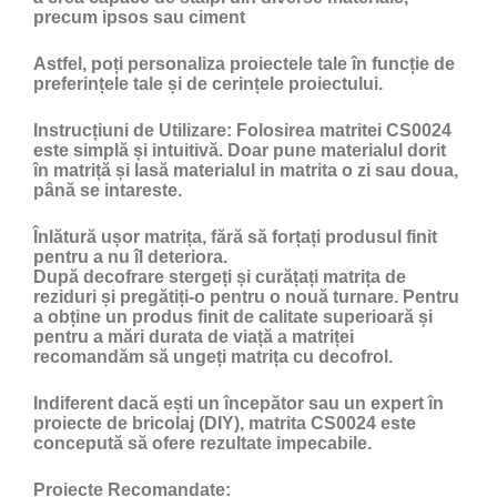
precum ipsos sau ciment
Astfel, poți personaliza proiectele tale în funcție de
preferințele tale și de cerințele proiectului.
Instrucțiuni de Utilizare:
Folosirea matritei CS0024
este simplă și intuitivă. Doar pune materialul dorit
în matriță și lasă materialul in matrita o zi sau doua,
până se intareste.
Înlătură ușor matrița, fără să forțați produsul finit
pentru a nu îl deteriora.
După decofrare stergeți și curățați matrița de
reziduri și pregătiți-o pentru o nouă turnare. Pentru
a obține un produs finit de calitate superioară și
pentru a mări durata de viață a matriței
recomandăm să ungeți matrița cu
decofrol
.
Indiferent dacă ești un începător sau un expert în
proiecte de bricolaj (DIY), matrita CS0024 este
concepută să ofere rezultate impecabile.
Proiecte Recomandate: