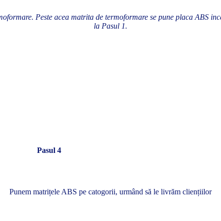
moformare. Peste acea matrita de termoformare se pune placa ABS incă
la Pasul 1.
Pasul 4
Punem matrițele ABS pe catogorii, urmând să le livrăm cliențiilor