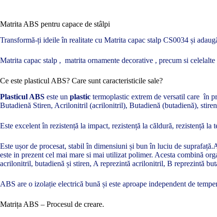
Matrita ABS pentru capace de stâlpi
Transformă-ți ideile în realitate cu Matrita capac stalp CS0034 și adaugă 
Matrita capac stalp , matrita ornamente decorative , precum si celelalte
Ce este plasticul ABS? Care sunt caracteristicile sale?
Plasticul ABS
este un
plastic
termoplastic extrem de versatil care în pre
Butadienă Stiren, Acrilonitril (acrilonitril), Butadienă (butadienă), stir
Este excelent în rezistență la impact, rezistență la căldură, rezistență la 
Este ușor de procesat, stabil în dimensiuni și bun în luciu de suprafață.
este in prezent cel mai mare si mai utilizat polimer. Acesta combină orga
acrilonitril, butadienă și stiren, A reprezintă acrilonitril, B reprezintă bu
ABS are o izolație electrică bună și este aproape independent de temperat
Matrița ABS – Procesul de creare.