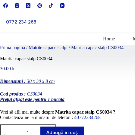
Sari
la
conținut
0772 234 268
Home
Prima pagină
/
Matrite capace stalpi
/ Matrita capac stalp CS0034
Matrita capac stalp CS0034
30.00
lei
Dimensiuni :
30 x 30 x 8 cm
Cod produs :
CS0034
Prețul afișat este pentru 1 bucată
Vrei să afli mai multe despre
Matrita capac stalp CS0034 ?
Contactează-ne la numărul de telefon :
40772234268
Cantitate
Matrita
Adaugă în coș