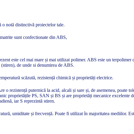
o notă distinctivă proiectelor tale.
 matrite sunt confectionate din ABS,
zent este cel mai mare și mai utilizat polimer. ABS este un terpolimer de 
en (stiren), de unde si denumirea de ABS.
temperatură scăzută, rezistență chimică și proprietăți electrice.
Are o rezistență puternică la acid, alcali și sare și, de asemenea, poate
nic proprietățile PS, SAN și BS și are proprietăți mecanice excelente de 
tadienă, iar S reprezintă stiren.
ură, umiditate și frecvență. Poate fi utilizat în majoritatea mediilor. E