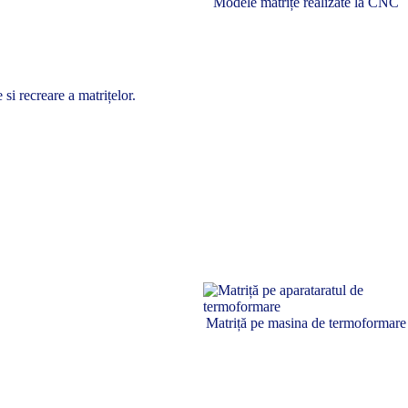
Modele matrițe realizate la CNC
si recreare a matrițelor.
Matriță pe masina de termoformare