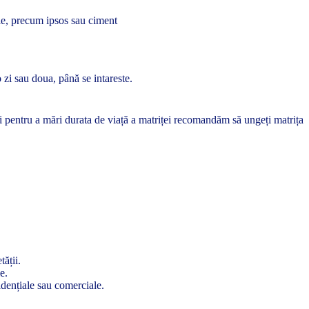
iale, precum ipsos sau ciment
 zi sau doua, până se intareste.
 și pentru a mări durata de viață a matriței recomandăm să ungeți matrița
tății.
e.
zidențiale sau comerciale.