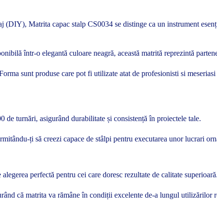
laj (DIY), Matrita capac stalp CS0034 se distinge ca un instrument esențial
onibilă într-o elegantă culoare neagră, această matrită reprezintă partene
te Forma sunt produse care pot fi utilizate atat de profesionisti si meseria
 de turnări, asigurând durabilitate și consistență în proiectele tale.
ermitându-ți să creezi capace de stâlpi pentru executarea unor lucrari or
alegerea perfectă pentru cei care doresc rezultate de calitate superioară
rând că matrita va rămâne în condiții excelente de-a lungul utilizărilor r