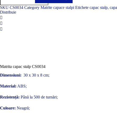
capac
stalp
SKU
CS0034
Category
Matrite capace stalpi
Etichete
capac stalp
,
capa
CS0034
Distribuie
Matrita capac stalp CS0034
Dimensiuni:
30 x 30 x 8 cm;
Material:
ABS;
Rezistență:
Până la 500 de turnări;
Culoare:
Neagră;