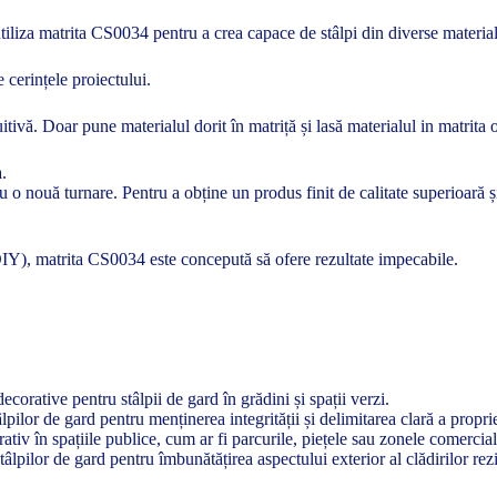
ți utiliza matrita CS0034 pentru a crea capace de stâlpi din diverse mater
e cerințele proiectului.
tivă. Doar pune materialul dorit în matriță și lasă materialul in matrita o
a.
tru o nouă turnare. Pentru a obține un produs finit de calitate superioară
(DIY), matrita CS0034 este concepută să ofere rezultate impecabile.
corative pentru stâlpii de gard în grădini și spații verzi.
pilor de gard pentru menținerea integrității și delimitarea clară a proprie
iv în spațiile publice, cum ar fi parcurile, piețele sau zonele comercial
tâlpilor de gard pentru îmbunătățirea aspectului exterior al clădirilor re