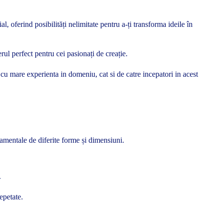
, oferind posibilități nelimitate pentru a-ți transforma ideile în
rul perfect pentru cei pasionați de creație.
si cu mare experienta in domeniu, cat si de catre incepatori in acest
namentale de diferite forme și dimensiuni.
.
epetate.