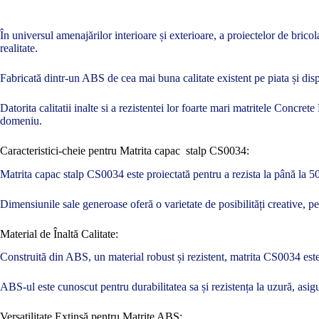
În universul amenajărilor interioare și exterioare, a proiectelor de brico
realitate.
Fabricată dintr-un ABS de cea mai buna calitate existent pe piata și disp
Datorita calitatii inalte si a rezistentei lor foarte mari matritele Concre
domeniu.
Caracteristici-cheie pentru Matrita capac stalp CS0034:
Matrita capac stalp CS0034 este proiectată pentru a rezista la până la 500
Dimensiunile sale generoase oferă o varietate de posibilități creative, p
Material de Înaltă Calitate:
Construită din ABS, un material robust și rezistent, matrita CS0034 este 
ABS-ul este cunoscut pentru durabilitatea sa și rezistența la uzură, asigu
Versatilitate Extinsă pentru Matrite ABS: