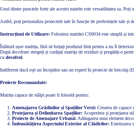
Unul dintre punctele forte ale acestei matrite este versatilitatea sa. Po
Astfel, poți personaliza proiectele tale în funcție de preferințele tale și d
Instrucțiuni de Utilizare:
Folosirea matritei CS0034 este simplă și intui
Înlătură ușor matrița, fără să forțați produsul finit pentru a nu îl deterior
După decofrare stergeți și curățați matrița de reziduri și pregătiți-o pen
cu
decofrol
.
Indiferent dacă ești un începător sau un expert în proiecte de bricolaj 
Proiecte Recomandate:
Matrita capace de stâlpi poate fi folosită pentru:
Amenajarea Grădinilor și Spațiilor Verzi:
Crearea de capace de
Protejarea și Delimitarea Spațiilor:
Acoperirea și protejarea stâl
Proiecte de Amenajare Urbană:
Adăugarea unui element decorat
Îmbunătățirea Aspectului Exterior al Clădirilor:
Estetizarea s