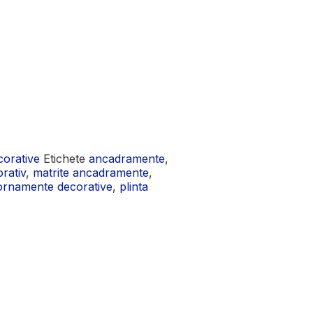
corative
Etichete
ancadramente
,
rativ
,
matrite ancadramente
,
ornamente decorative
,
plinta