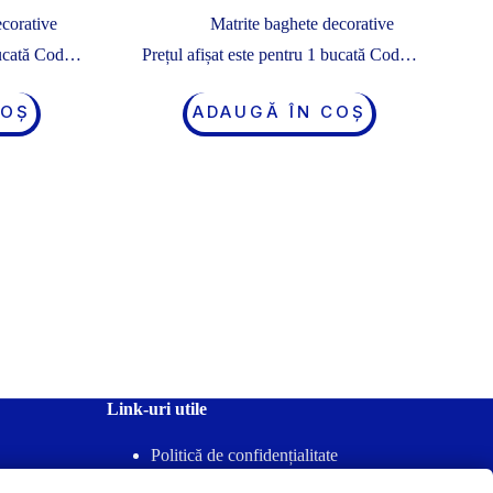
ecorative
Matrite baghete decorative
 bucată Cod…
Prețul afișat este pentru 1 bucată Cod…
COȘ
ADAUGĂ ÎN COȘ
Link-uri utile
Politică de confidențialitate
Termeni & Condiții