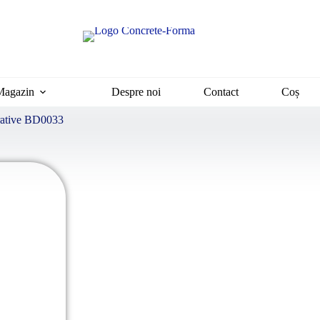
Magazin
Despre noi
Contact
Coș
orative BD0033