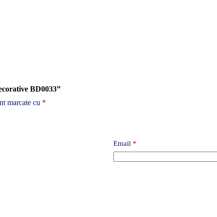
 decorative BD0033”
unt marcate cu
*
Email
*