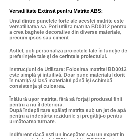
Versatilitate Extinsă pentru Matrite ABS:
Unul dintre punctele forte ale acestei matrite este
versatilitatea sa. Poți utiliza matrita BD0012 pentru
a crea baghete decorative din diverse materiale,
precum ipsos sau ciment
Astfel, poți personaliza proiectele tale în funcție de
preferințele tale și de cerințele proiectului.
Instrucțiuni de Utilizare:
Folosirea matritei BD0012
este simplă și intuitivă. Doar pune materialul dorit
în matriță și lasă materialul până își schimbă
consistența și culoarea.
Înlătură ușor matrița, fără să forțați produsul finit
pentru a nu îl deteriora.
După îndepărtare spălați matrița sub un jet de apă
pentru a indepărta rezidurile și pregătiți-o pentru
următoarea turnare.
Indiferent dacă ești un începător sau un expert în