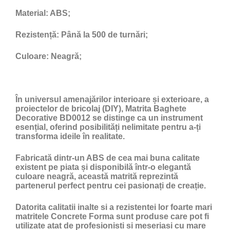
Material:
ABS;
Rezistență:
Până la 500 de turnări;
Culoare:
Neagră;
În universul amenajărilor interioare și exterioare, a
proiectelor de bricolaj (DIY), Matrita Baghete
Decorative BD0012 se distinge ca un instrument
esențial, oferind posibilități nelimitate pentru a-ți
transforma ideile în realitate.
Fabricată dintr-un ABS de cea mai buna calitate
existent pe piata și disponibilă într-o elegantă
culoare neagră, această matrită reprezintă
partenerul perfect pentru cei pasionați de creație.
Datorita calitatii inalte si a rezistentei lor foarte mari
matritele Concrete Forma sunt produse care pot fi
utilizate atat de profesionisti si meseriasi cu mare