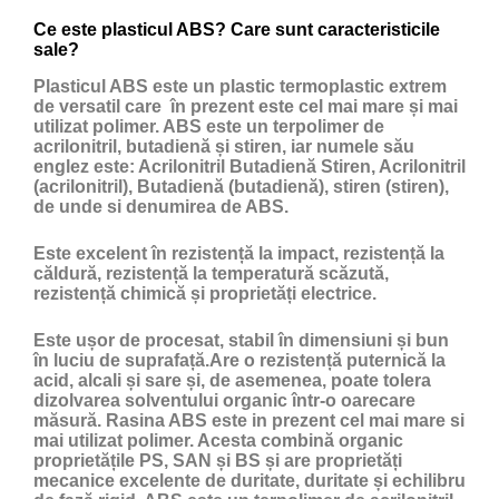
Ce este plasticul ABS? Care sunt caracteristicile
sale?
Plasticul ABS
este un
plastic
termoplastic extrem
de versatil care în prezent este cel mai mare și mai
utilizat polimer. ABS este un terpolimer de
acrilonitril, butadienă și stiren, iar numele său
englez este: Acrilonitril Butadienă Stiren, Acrilonitril
(acrilonitril), Butadienă (butadienă), stiren (stiren),
de unde si denumirea de ABS.
Este excelent în rezistență la impact, rezistență la
căldură, rezistență la temperatură scăzută,
rezistență chimică și proprietăți electrice.
Este ușor de procesat, stabil în dimensiuni și bun
în luciu de suprafață.Are o rezistență puternică la
acid, alcali și sare și, de asemenea, poate tolera
dizolvarea solventului organic într-o oarecare
măsură. Rasina ABS este in prezent cel mai mare si
mai utilizat polimer. Acesta combină organic
proprietățile PS, SAN și BS și are proprietăți
mecanice excelente de duritate, duritate și echilibru