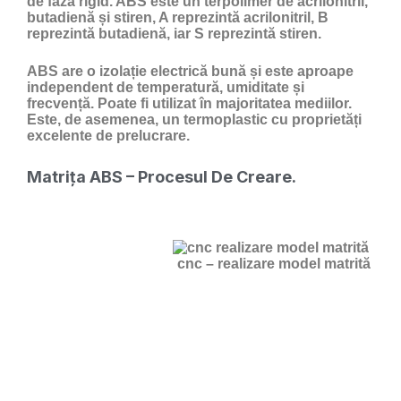
de fază rigid. ABS este un terpolimer de acrilonitril,
butadienă și stiren, A reprezintă acrilonitril, B
reprezintă butadienă, iar S reprezintă stiren.
ABS are o izolație electrică bună și este aproape
independent de temperatură, umiditate și
frecvență. Poate fi utilizat în majoritatea mediilor.
Este, de asemenea, un termoplastic cu proprietăți
excelente de prelucrare.
Matrița ABS – Procesul De Creare.
cnc – realizare model matrită