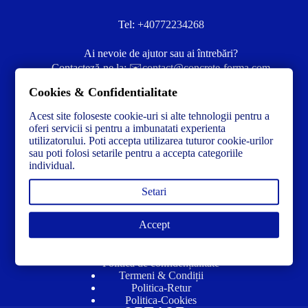
Tel:
+40772234268
Ai nevoie de ajutor sau ai întrebări?
Contacteză-ne la:
✉️contact@concrete-forma.com
Cookies & Confidentialitate
Str. Dacia Nr 12 Ineu, Arad 315300 Romania
Acest site foloseste cookie-uri si alte tehnologii pentru a
oferi servicii si pentru a imbunatati experienta
utilizatorului. Poti accepta utilizarea tuturor cookie-urilor
sau poti folosi setarile pentru a accepta categoriile
individual.
Setari
Accept
Link-uri utile
Politică de confidențialitate
Termeni & Condiții
Politica-Retur
Politica-Cookies