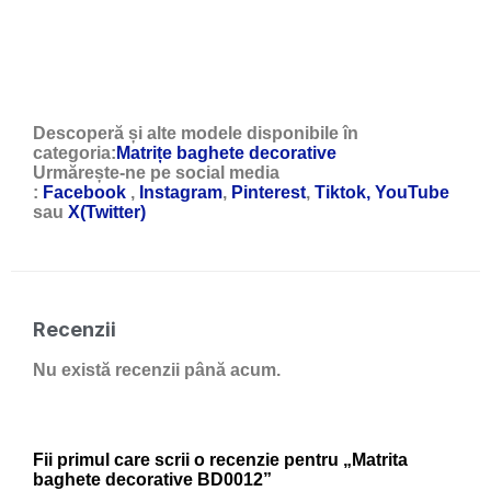
Descoperă și alte modele disponibile în
categoria:
Matrițe baghete decorative
Urmărește-ne pe social media
:
Facebook
,
Instagram
,
Pinterest
,
Tiktok,
YouTube
sau
X(Twitter)
Recenzii
Nu există recenzii până acum.
Fii primul care scrii o recenzie pentru „Matrita
baghete decorative BD0012”