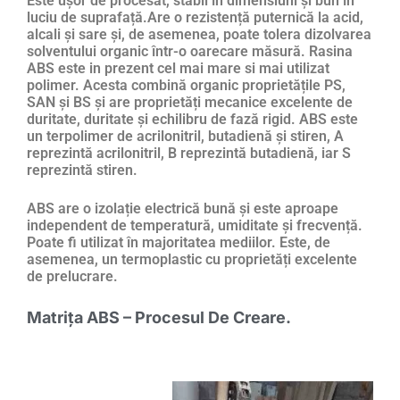
Este ușor de procesat, stabil în dimensiuni și bun în
luciu de suprafață.Are o rezistență puternică la acid,
alcali și sare și, de asemenea, poate tolera dizolvarea
solventului organic într-o oarecare măsură. Rasina
ABS este in prezent cel mai mare si mai utilizat
polimer. Acesta combină organic proprietățile PS,
SAN și BS și are proprietăți mecanice excelente de
duritate, duritate și echilibru de fază rigid. ABS este
un terpolimer de acrilonitril, butadienă și stiren, A
reprezintă acrilonitril, B reprezintă butadienă, iar S
reprezintă stiren.
ABS are o izolație electrică bună și este aproape
independent de temperatură, umiditate și frecvență.
Poate fi utilizat în majoritatea mediilor. Este, de
asemenea, un termoplastic cu proprietăți excelente
de prelucrare.
Matrița ABS – Procesul De Creare.