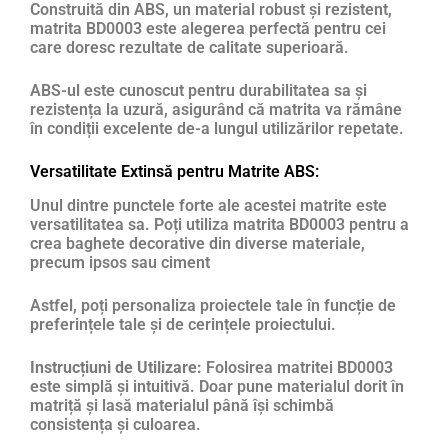
Construită din ABS, un material robust și rezistent,
matrita BD0003 este alegerea perfectă pentru cei
care doresc rezultate de calitate superioară.
ABS-ul este cunoscut pentru durabilitatea sa și
rezistența la uzură, asigurând că matrita va rămâne
în condiții excelente de-a lungul utilizărilor repetate.
Versatilitate Extinsă pentru Matrite ABS:
Unul dintre punctele forte ale acestei matrite este
versatilitatea sa. Poți utiliza matrita BD0003 pentru a
crea baghete decorative din diverse materiale,
precum ipsos sau ciment
Astfel, poți personaliza proiectele tale în funcție de
preferințele tale și de cerințele proiectului.
Instrucțiuni de Utilizare:
Folosirea matritei BD0003
este simplă și intuitivă. Doar pune materialul dorit în
matriță și lasă materialul până își schimbă
consistența și culoarea.