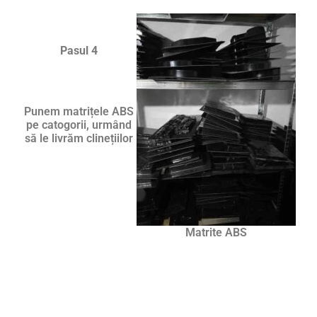
Pasul 4
Punem matrițele ABS
pe catogorii, urmând
să le livrăm clinețiilor
Matrite ABS