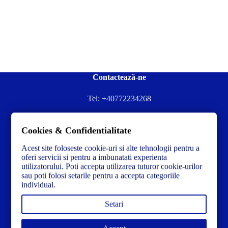
Contactează-ne
Tel:
+40772234268
Ai nevoie de ajutor sau ai întrebări?
Cookies & Confidentialitate
Contacteză-ne la:
✉️contact@concrete-forma.com
Acest site foloseste cookie-uri si alte tehnologii pentru a
Str. Dacia Nr 12 Ineu, Arad 315300 Romania
oferi servicii si pentru a imbunatati experienta
utilizatorului. Poti accepta utilizarea tuturor cookie-urilor
sau poti folosi setarile pentru a accepta categoriile
individual.
Setari