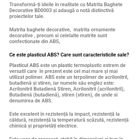
Transformă-ți ideile în realitate cu Matrita Baghete
Decorative BD0003 și adaugă o notă distinctivă
proiectelor tale.
Matrita baghete decorative, matrita ornamente
decorative , precum si celelalte matrite sunt
confectionate din ABS,
Ce este plasticul ABS? Care sunt caracteristicile sale?
Plasticul ABS
este un
plastic
termoplastic extrem de
versatil care în prezent este cel mai mare și mai
utilizat polimer. ABS este un terpolimer de acrilonitril,
butadienă și stiren, iar numele său englez este:
Acrilonitril Butadienă Stiren, Acrilonitril (acrilonitril),
Butadienă (butadienă), stiren (stiren), de unde si
denumirea de ABS.
Este excelent în rezistență la impact, rezistență la
căldură, rezistență la temperatură scăzută, rezistență
chimică și proprietăți electrice.