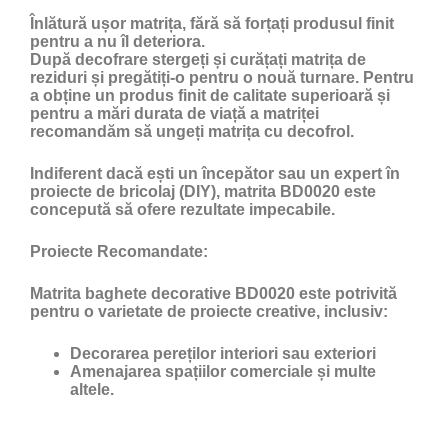
Înlătură ușor matrița, fără să forțați produsul finit
pentru a nu îl deteriora.
După decofrare stergeți și curățați matrița de
reziduri și pregătiți-o pentru o nouă turnare. Pentru
a obține un produs finit de calitate superioară și
pentru a mări durata de viață a matriței
recomandăm să ungeți matrița cu
decofrol
.
Indiferent dacă ești un începător sau un expert în
proiecte de bricolaj (DIY), matrita BD0020 este
concepută să ofere rezultate impecabile.
Proiecte Recomandate:
Matrita baghete decorative BD0020 este potrivită
pentru o varietate de proiecte creative, inclusiv:
Decorarea pereților interiori sau exteriori
Amenajarea spațiilor comerciale și multe
altele.