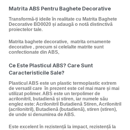
Matrita ABS Pentru Baghete Decorative
Transformă-ți ideile în realitate cu Matrita Baghete
Decorative BD0020 și adaugă o notă distinctivă
proiectelor tale.
Matrita baghete decorative, matrita ornamente
decorative , precum si celelalte matrite sunt
confectionate din ABS,
Ce Este Plasticul ABS? Care Sunt
Caracteristicile Sale?
Plasticul ABS
este un
plastic
termoplastic extrem
de versatil care în prezent este cel mai mare și mai
utilizat polimer. ABS este un terpolimer de
acrilonitril, butadienă și stiren, iar numele său
englez este: Acrilonitril Butadienă Stiren, Acrilonitril
(acrilonitril), Butadienă (butadienă), stiren (stiren),
de unde si denumirea de ABS.
Este excelent în rezistență la impact, rezistență la