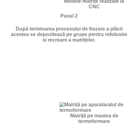
Modele matrițe realizate la
CNC
Pasul 2
După terminarea procesului de frezare a plăcii
acestea se depozitează pe grupe pentru refolosire
si recreare a matrițelor.
Matriță pe masina de
termoformare