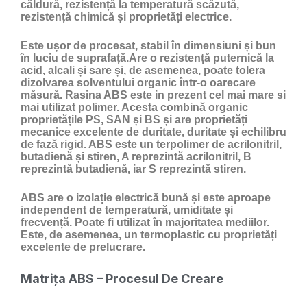
căldură, rezistență la temperatură scăzută,
rezistență chimică și proprietăți electrice.
Este ușor de procesat, stabil în dimensiuni și bun
în luciu de suprafață.Are o rezistență puternică la
acid, alcali și sare și, de asemenea, poate tolera
dizolvarea solventului organic într-o oarecare
măsură. Rasina ABS este in prezent cel mai mare si
mai utilizat polimer. Acesta combină organic
proprietățile PS, SAN și BS și are proprietăți
mecanice excelente de duritate, duritate și echilibru
de fază rigid. ABS este un terpolimer de acrilonitril,
butadienă și stiren, A reprezintă acrilonitril, B
reprezintă butadienă, iar S reprezintă stiren.
ABS are o izolație electrică bună și este aproape
independent de temperatură, umiditate și
frecvență. Poate fi utilizat în majoritatea mediilor.
Este, de asemenea, un termoplastic cu proprietăți
excelente de prelucrare.
Matrița ABS – Procesul De Creare