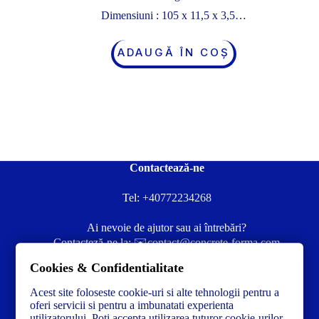
Dimensiuni : 105 x 11,5 x 3,5…
ADAUGĂ ÎN COȘ
Contactează-ne
Tel:
+40772234268
Ai nevoie de ajutor sau ai întrebări?
Contacteză-ne la:
✉️contact@concrete-forma.com
Cookies & Confidentialitate
Str. Dacia Nr 12 Ineu, Arad 315300 Romania
Acest site foloseste cookie-uri si alte tehnologii pentru a
oferi servicii si pentru a imbunatati experienta
utilizatorului. Poti accepta utilizarea tuturor cookie-urilor