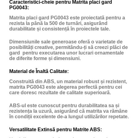
Caracteristici-cheie pentru Matrita placi gard
PG0043:
Matrita placi gard PG0043 este proiectată pentru a
rezista la până la 500 de turnări, asigurând
durabilitate și consistență în proiectele tale.
Dimensiunile sale generoase oferă o varietate de
posibilități creative, permitându-ți să creezi plăci de
gard pentru executarea unor lucrari ornamentale
de diferite forme și dimensiuni.
Material de Înaltă Calitate:
Construită din ABS, un material robust și rezistent,
matrita PG0043 este alegerea perfectă pentru cei
care doresc rezultate de calitate superioară.
ABS-ul este cunoscut pentru durabilitatea sa și
rezistența la uzură, asigurând că matrita va rămâne
în condiții excelente de-a lungul utilizărilor repetate.
Versatilitate Extinsă pentru Matrite ABS: