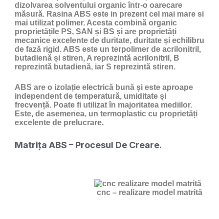
dizolvarea solventului organic într-o oarecare
măsură. Rasina ABS este in prezent cel mai mare si
mai utilizat polimer. Acesta combină organic
proprietățile PS, SAN și BS și are proprietăți
mecanice excelente de duritate, duritate și echilibru
de fază rigid. ABS este un terpolimer de acrilonitril,
butadienă și stiren, A reprezintă acrilonitril, B
reprezintă butadienă, iar S reprezintă stiren.
ABS are o izolație electrică bună și este aproape
independent de temperatură, umiditate și
frecvență. Poate fi utilizat în majoritatea mediilor.
Este, de asemenea, un termoplastic cu proprietăți
excelente de prelucrare.
Matrița ABS – Procesul De Creare.
cnc – realizare model matrită