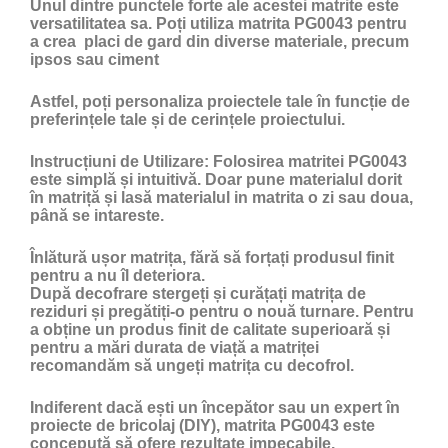
Unul dintre punctele forte ale acestei matrite este
versatilitatea sa. Poți utiliza matrita PG0043 pentru
a crea placi de gard din diverse materiale, precum
ipsos sau ciment
Astfel, poți personaliza proiectele tale în funcție de
preferințele tale și de cerințele proiectului.
Instrucțiuni de Utilizare:
Folosirea matritei PG0043
este simplă și intuitivă. Doar pune materialul dorit
în matriță și lasă materialul in matrita o zi sau doua,
până se intareste.
Înlătură ușor matrița, fără să forțați produsul finit
pentru a nu îl deteriora.
După decofrare stergeți și curățați matrița de
reziduri și pregătiți-o pentru o nouă turnare. Pentru
a obține un produs finit de calitate superioară și
pentru a mări durata de viață a matriței
recomandăm să ungeți matrița cu
decofrol
.
Indiferent dacă ești un începător sau un expert în
proiecte de bricolaj (DIY), matrita PG0043 este
concepută să ofere rezultate impecabile.