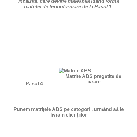
incălzită, care devine maleabilă luând forma
matritei de termoformare de la Pasul 1.
Matrite ABS pregatite de
livrare
Pasul 4
Punem matrițele ABS pe catogorii, urmând să le
livrăm cliențiilor