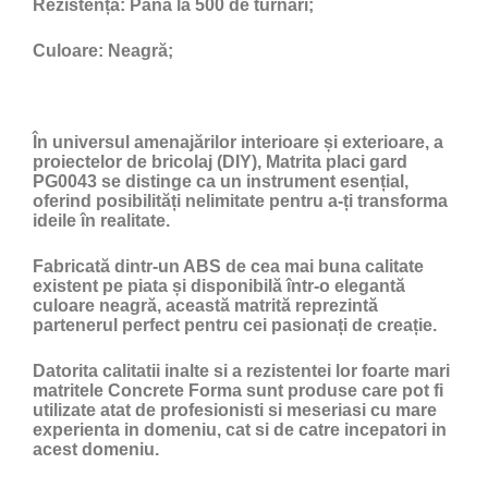
Rezistență:
Până la 500 de turnări;
Culoare:
Neagră;
În universul amenajărilor interioare și exterioare, a
proiectelor de bricolaj (DIY), Matrita placi gard
PG0043 se distinge ca un instrument esențial,
oferind posibilități nelimitate pentru a-ți transforma
ideile în realitate.
Fabricată dintr-un ABS de cea mai buna calitate
existent pe piata și disponibilă într-o elegantă
culoare neagră, această matrită reprezintă
partenerul perfect pentru cei pasionați de creație.
Datorita calitatii inalte si a rezistentei lor foarte mari
matritele Concrete Forma sunt produse care pot fi
utilizate atat de profesionisti si meseriasi cu mare
experienta in domeniu, cat si de catre incepatori in
acest domeniu.