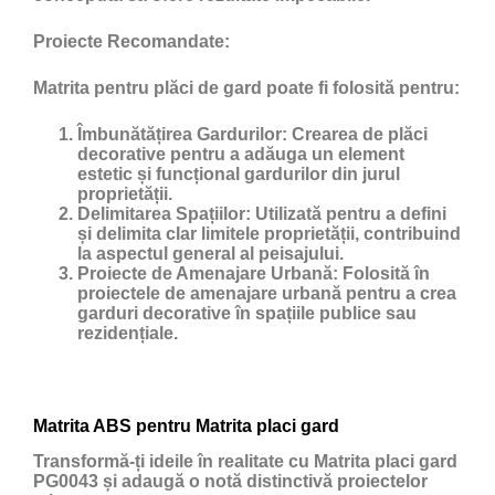
Proiecte Recomandate:
Matrita pentru plăci de gard poate fi folosită pentru:
Îmbunătățirea Gardurilor:
Crearea de plăci
decorative pentru a adăuga un element
estetic și funcțional gardurilor din jurul
proprietății.
Delimitarea Spațiilor:
Utilizată pentru a defini
și delimita clar limitele proprietății, contribuind
la aspectul general al peisajului.
Proiecte de Amenajare Urbană:
Folosită în
proiectele de amenajare urbană pentru a crea
garduri decorative în spațiile publice sau
rezidențiale.
Matrita ABS pentru Matrita placi gard
Transformă-ți ideile în realitate cu Matrita placi gard
PG0043 și adaugă o notă distinctivă proiectelor