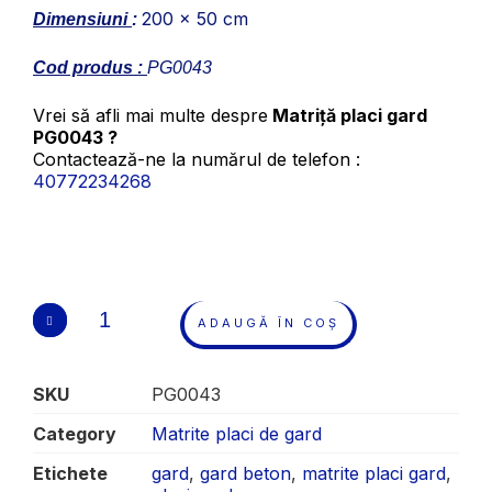
200 x 50 cm
Dimensiuni
:
Cod produs :
PG0043
Vrei să afli mai multe despre
Matriță placi gard
PG0043 ?
Contactează-ne la numărul de telefon :
40772234268
ADAUGĂ ÎN COȘ
SKU
PG0043
Category
Matrite placi de gard
Etichete
gard
,
gard beton
,
matrite placi gard
,