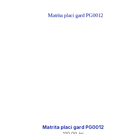
Matrita placi gard PG0012
110.00
lei