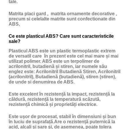
tale.
Matrita placi gard , matrita ornamente decorative ,
precum si celelalte matrite sunt confectionate din
ABS,
Ce este plasticul ABS? Care sunt caracteristicile
sale?
Plasticul ABS
este un
plastic
termoplastic extrem
de versatil care în prezent este cel mai mare și mai
utilizat polimer. ABS este un terpolimer de
acrilonitril, butadienă și stiren, iar numele său
englez este: Acrilonitril Butadienă Stiren, Acrilonitril
(acrilonitril), Butadienă (butadienă), stiren (stiren),
de unde si denumirea de ABS.
Este excelent în rezistență la impact, rezistență la
căldură, rezistență la temperatură scăzută,
rezistență chimică și proprietăți electrice.
Este ușor de procesat, stabil în dimensiuni și bun
în luciu de suprafață.Are o rezistență puternică la
acid, alcali și sare și, de asemenea, poate tolera