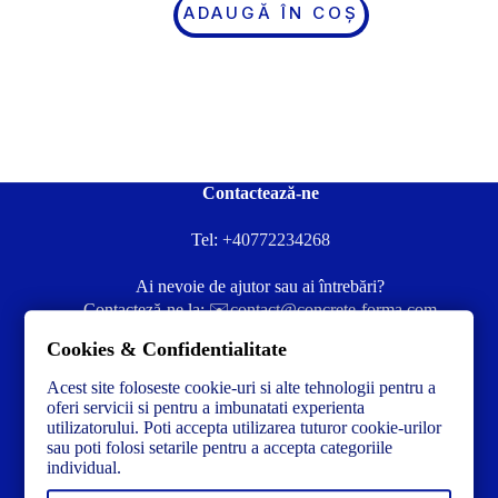
ADAUGĂ ÎN COȘ
Contactează-ne
Tel:
+40772234268
Ai nevoie de ajutor sau ai întrebări?
Contacteză-ne la:
✉️contact@concrete-forma.com
Cookies & Confidentialitate
Str. Dacia Nr 12 Ineu, Arad 315300 Romania
Acest site foloseste cookie-uri si alte tehnologii pentru a
oferi servicii si pentru a imbunatati experienta
utilizatorului. Poti accepta utilizarea tuturor cookie-urilor
sau poti folosi setarile pentru a accepta categoriile
individual.