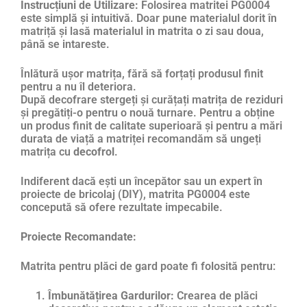
Instrucțiuni de Utilizare:
Folosirea matritei PG0004
este simplă și intuitivă. Doar pune materialul dorit în
matriță și lasă materialul in matrita o zi sau doua,
până se intareste.
Înlătură ușor matrița, fără să forțați produsul finit
pentru a nu îl deteriora.
După decofrare stergeți și curățați matrița de reziduri
și pregătiți-o pentru o nouă turnare. Pentru a obține
un produs finit de calitate superioară și pentru a mări
durata de viață a matriței recomandăm să ungeți
matrița cu
decofrol
.
Indiferent dacă ești un începător sau un expert în
proiecte de bricolaj (DIY), matrita PG0004 este
concepută să ofere rezultate impecabile.
Proiecte Recomandate:
Matrita pentru plăci de gard poate fi folosită pentru:
Îmbunătățirea Gardurilor:
Crearea de plăci