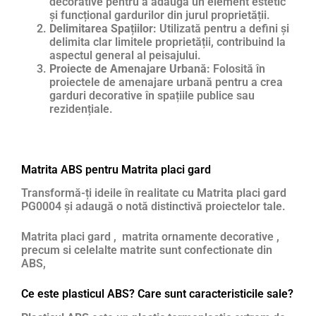
decorative pentru a adăuga un element estetic
și funcțional gardurilor din jurul proprietății.
Delimitarea Spațiilor:
Utilizată pentru a defini și
delimita clar limitele proprietății, contribuind la
aspectul general al peisajului.
Proiecte de Amenajare Urbană:
Folosită în
proiectele de amenajare urbană pentru a crea
garduri decorative în spațiile publice sau
rezidențiale.
Matrita ABS pentru Matrita placi gard
Transformă-ți ideile în realitate cu Matrita placi gard
PG0004 și adaugă o notă distinctivă proiectelor tale.
Matrita placi gard , matrita ornamente decorative ,
precum si celelalte matrite sunt confectionate din
ABS,
Ce este plasticul ABS? Care sunt caracteristicile sale?