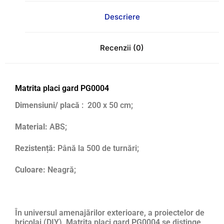
Descriere
Recenzii (0)
Matrita placi gard PG0004
Dimensiuni/ placă
: 200 x 50 cm;
Material:
ABS;
Rezistență:
Până la 500 de turnări;
Culoare:
Neagră;
În universul amenajărilor exterioare, a proiectelor de
bricolaj (DIY), Matrita placi gard PG0004 se distinge