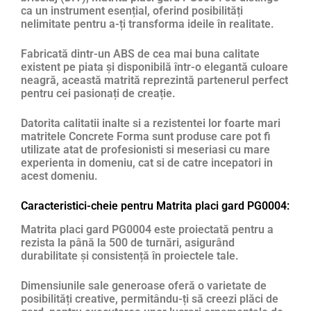
ca un instrument esențial, oferind posibilități
nelimitate pentru a-ți transforma ideile în realitate.
Fabricată dintr-un ABS de cea mai buna calitate
existent pe piata și disponibilă într-o elegantă culoare
neagră, această matrită reprezintă partenerul perfect
pentru cei pasionați de creație.
Datorita calitatii inalte si a rezistentei lor foarte mari
matritele Concrete Forma sunt produse care pot fi
utilizate atat de profesionisti si meseriasi cu mare
experienta in domeniu, cat si de catre incepatori in
acest domeniu.
Caracteristici-cheie pentru Matrita placi gard PG0004:
Matrita placi gard PG0004 este proiectată pentru a
rezista la până la 500 de turnări, asigurând
durabilitate și consistență în proiectele tale.
Dimensiunile sale generoase oferă o varietate de
posibilități creative, permitându-ți să creezi plăci de