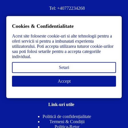
Tel:
+40772234268
Ai nevoie de ajutor sau ai întrebări?
Cookies & Confidentialitate
Contacteză-ne la:
✉️contact@concrete-forma.com
Acest site foloseste cookie-uri si alte tehnologii pentru a
Str. Dacia Nr 12 Ineu, Arad 315300 Romania
oferi servicii si pentru a imbunatati experienta
utilizatorului. Poti accepta utilizarea tuturor cookie-urilor
sau poti folosi setarile pentru a accepta categoriile
individual.
Setari
Accept
Link-uri utile
Politică de confidențialitate
Termeni & Condiții
Politica-Retur