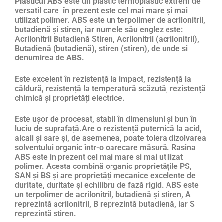
Plasticul ABS
este un
plastic
termoplastic extrem de
versatil care în prezent este cel mai mare și mai
utilizat polimer. ABS este un terpolimer de acrilonitril,
butadienă și stiren, iar numele său englez este:
Acrilonitril Butadienă Stiren, Acrilonitril (acrilonitril),
Butadienă (butadienă), stiren (stiren), de unde si
denumirea de ABS.
Este excelent în rezistență la impact, rezistență la
căldură, rezistență la temperatură scăzută, rezistență
chimică și proprietăți electrice.
Este ușor de procesat, stabil în dimensiuni și bun în
luciu de suprafață.Are o rezistență puternică la acid,
alcali și sare și, de asemenea, poate tolera dizolvarea
solventului organic într-o oarecare măsură. Rasina
ABS este in prezent cel mai mare si mai utilizat
polimer. Acesta combină organic proprietățile PS,
SAN și BS și are proprietăți mecanice excelente de
duritate, duritate și echilibru de fază rigid. ABS este
un terpolimer de acrilonitril, butadienă și stiren, A
reprezintă acrilonitril, B reprezintă butadienă, iar S
reprezintă stiren.