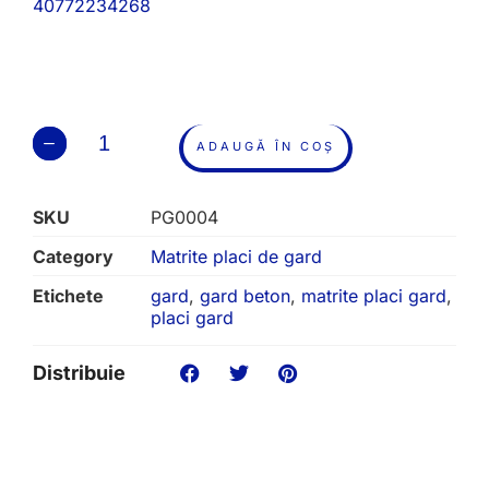
40772234268
ADAUGĂ ÎN COȘ
SKU
PG0004
Category
Matrite placi de gard
Etichete
gard
,
gard beton
,
matrite placi gard
,
placi gard
Distribuie