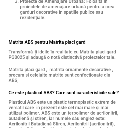
Proiecte de Amenajare Urbană:
Folosită în
proiectele de amenajare urbană pentru a crea
garduri decorative în spațiile publice sau
rezidențiale.
Matrita ABS pentru Matrita placi gard
Transformă-ți ideile în realitate cu Matrita placi gard
PG0025 și adaugă o notă distinctivă proiectelor tale.
Matrita placi gard , matrita ornamente decorative ,
precum si celelalte matrite sunt confectionate din
ABS,
Ce este plasticul ABS? Care sunt caracteristicile sale?
Plasticul ABS
este un
plastic
termoplastic extrem de
versatil care în prezent este cel mai mare și mai
utilizat polimer. ABS este un terpolimer de acrilonitril,
butadienă și stiren, iar numele său englez este:
Acrilonitril Butadienă Stiren, Acrilonitril (acrilonitril),