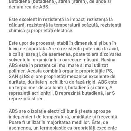
Butadienă (butadienă), stiren (stiren), de unde si
denumirea de ABS.
Este excelent în rezistență la impact, rezistență la
căldură, rezistență la temperatură scăzută, rezistență
chimică și proprietăți electrice.
Este ușor de procesat, stabil în dimensiuni și bun în
luciu de suprafață.Are o rezistență puternică la acid,
alcali și sare și, de asemenea, poate tolera dizolvarea
solventului organic într-o oarecare măsură. Rasina
ABS este in prezent cel mai mare si mai utilizat
polimer. Acesta combină organic proprietățile PS,
SAN și BS și are proprietăți mecanice excelente de
duritate, duritate și echilibru de fază rigid. ABS este
un terpolimer de acrilonitril, butadienă și stiren, A
reprezintă acrilonitril, B reprezintă butadienă, iar S
reprezintă stiren.
ABS are o izolație electrică bună și este aproape
independent de temperatură, umiditate și frecvență.
Poate fi utilizat în majoritatea mediilor. Este, de
asemenea, un termoplastic cu proprietăți excelente