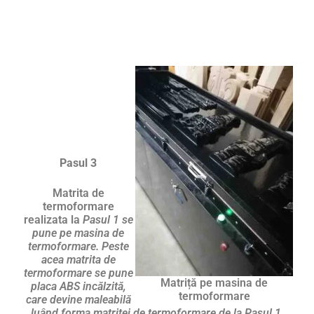
Pasul 3
Matrita de
termoformare
realizata la
Pasul 1 se
pune pe masina de
termoformare. Peste
acea matrita de
termoformare se pune
Matriță pe masina de
placa ABS incălzită,
termoformare
care devine maleabilă
luând forma matritei de termoformare de la Pasul 1.