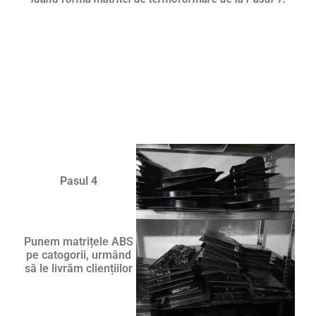
Pasul 4
Punem matrițele ABS
pe catogorii, urmând
să le livrăm cliențiilor