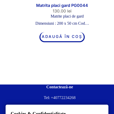
Matrita placi gard PG0044
130.00
lei
Matrite placi de gard
Dimensiuni : 200 x 50 cm Cod…
ADAUGĂ ÎN COȘ
Contactează-ne
Tel:
+40772234268
Ai nevoie de ajutor sau ai întrebări?
Cookies & Confidentialitate
Contacteză-ne la:
✉️contact@concrete-forma.com