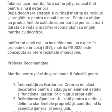
Înlătură ușor matrița, fără să forțați produsul finit
pentru a nu îl deteriora.
După decofrare stergeți și curățați matrița de reziduri
și pregătiți-o pentru o nouă turnare. Pentru a obține
un produs finit de calitate superioară și pentru a mări
durata de viață a matriței recomandăm să ungeți
matrița cu
decofrol
.
Indiferent dacă ești un începător sau un expert în
proiecte de bricolaj (DIY), matrita PG0025 este
concepută să ofere rezultate impecabile.
Proiecte Recomandate:
Matrita pentru plăci de gard poate fi folosită pentru:
Îmbunătățirea Gardurilor:
Crearea de plăci
decorative pentru a adăuga un element estetic
și funcțional gardurilor din jurul proprietății.
Delimitarea Spațiilor:
Utilizată pentru a defini și
delimita clar limitele proprietății, contribuind la
aspectul general al peisajului.