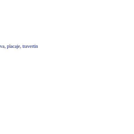
iva
,
placaje
,
travertin