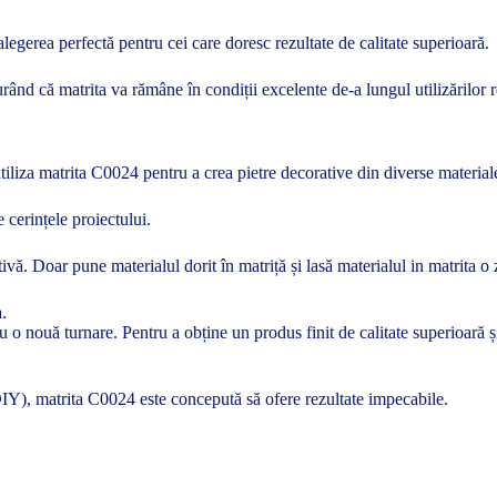
legerea perfectă pentru cei care doresc rezultate de calitate superioară.
rând că matrita va rămâne în condiții excelente de-a lungul utilizărilor r
i utiliza matrita C0024 pentru a crea pietre decorative din diverse materi
e cerințele proiectului.
ivă. Doar pune materialul dorit în matriță și lasă materialul in matrita o 
a.
tru o nouă turnare. Pentru a obține un produs finit de calitate superioară
(DIY), matrita C0024 este concepută să ofere rezultate impecabile.