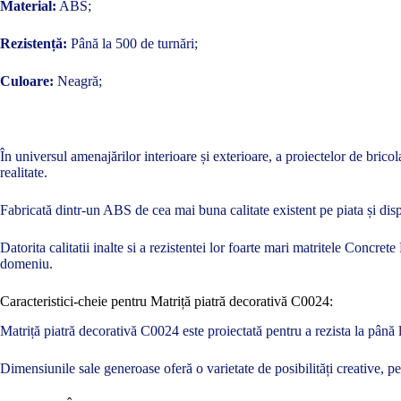
Material:
ABS;
Rezistență:
Până la 500 de turnări;
Culoare:
Neagră;
În universul amenajărilor interioare și exterioare, a proiectelor de brico
realitate.
Fabricată dintr-un ABS de cea mai buna calitate existent pe piata și disp
Datorita calitatii inalte si a rezistentei lor foarte mari matritele Concre
domeniu.
Caracteristici-cheie pentru Matriță piatră decorativă C0024:
Matriță piatră decorativă C0024 este proiectată pentru a rezista la până la
Dimensiunile sale generoase oferă o varietate de posibilități creative, p