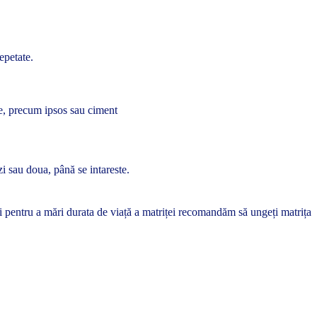
epetate.
ale, precum ipsos sau ciment
zi sau doua, până se intareste.
 și pentru a mări durata de viață a matriței recomandăm să ungeți matrița