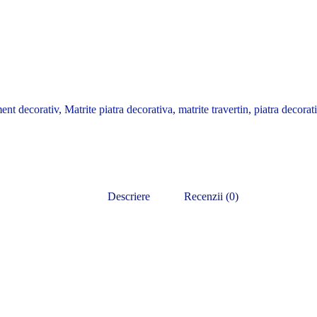
ent decorativ
,
Matrite piatra decorativa
,
matrite travertin
,
piatra decorat
Descriere
Recenzii (0)