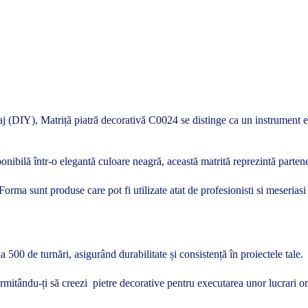
laj (DIY), Matriță piatră decorativă C0024 se distinge ca un instrument ese
onibilă într-o elegantă culoare neagră, această matrită reprezintă partene
te Forma sunt produse care pot fi utilizate atat de profesionisti si meseria
 500 de turnări, asigurând durabilitate și consistență în proiectele tale.
ermitându-ți să creezi pietre decorative pentru executarea unor lucrari o