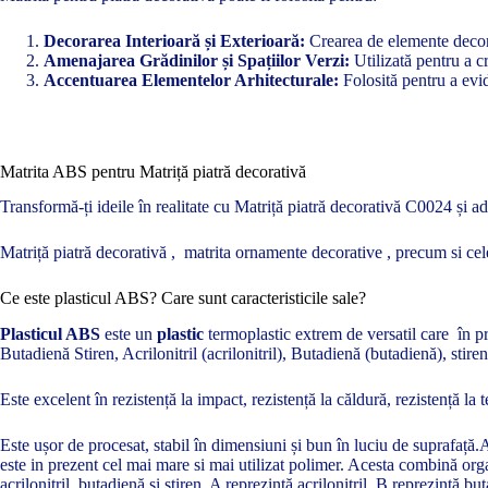
Decorarea Interioară și Exterioară:
Crearea de elemente decorat
Amenajarea Grădinilor și Spațiilor Verzi:
Utilizată pentru a c
Accentuarea Elementelor Arhitecturale:
Folosită pentru a evide
Matrita ABS pentru Matriță piatră decorativă
Transformă-ți ideile în realitate cu Matriță piatră decorativă C0024 și ad
Matriță piatră decorativă , matrita ornamente decorative , precum si cel
Ce este plasticul ABS? Care sunt caracteristicile sale?
Plasticul ABS
este un
plastic
termoplastic extrem de versatil care în pre
Butadienă Stiren, Acrilonitril (acrilonitril), Butadienă (butadienă), stir
Este excelent în rezistență la impact, rezistență la căldură, rezistență la 
Este ușor de procesat, stabil în dimensiuni și bun în luciu de suprafață.
este in prezent cel mai mare si mai utilizat polimer. Acesta combină orga
acrilonitril, butadienă și stiren, A reprezintă acrilonitril, B reprezintă bu