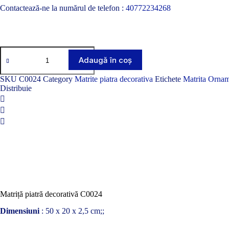
Contactează-ne la numărul de telefon :
40772234268
Cantitate
Matrita
Adaugă în coș
piatra
decorativa
SKU
C0024
Category
Matrite piatra decorativa
Etichete
Matrita Ornam
C0024
Distribuie
Matriță piatră decorativă C0024
Dimensiuni
: 50 x 20 x 2,5 cm;;