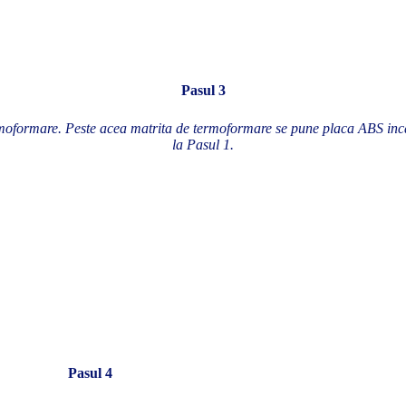
Pasul 3
moformare. Peste acea matrita de termoformare se pune placa ABS incă
la Pasul 1.
Pasul 4