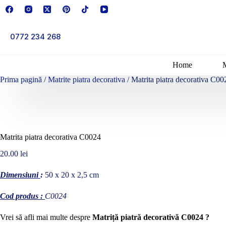
Sari
la
conținut
0772 234 268
Home
Prima pagină
/
Matrite piatra decorativa
/ Matrita piatra decorativa C00
Matrita piatra decorativa C0024
20.00
lei
Dimensiuni
:
50 x 20 x 2,5 cm
Cod produs :
C0024
Vrei să afli mai multe despre
Matriță piatră decorativă C0024 ?