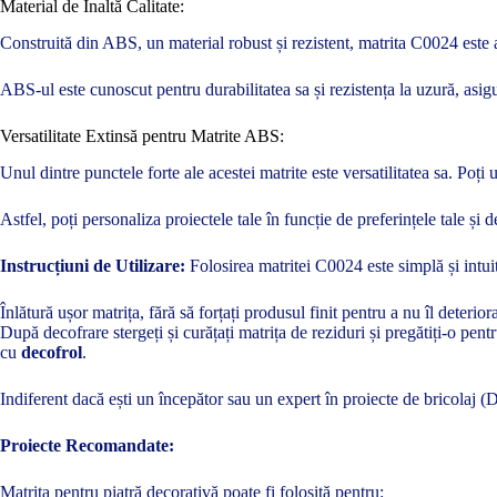
Material de Înaltă Calitate:
Construită din ABS, un material robust și rezistent, matrita C0024 este a
ABS-ul este cunoscut pentru durabilitatea sa și rezistența la uzură, asigu
Versatilitate Extinsă pentru Matrite ABS:
Unul dintre punctele forte ale acestei matrite este versatilitatea sa. Poț
Astfel, poți personaliza proiectele tale în funcție de preferințele tale și d
Instrucțiuni de Utilizare:
Folosirea matritei C0024 este simplă și intuit
Înlătură ușor matrița, fără să forțați produsul finit pentru a nu îl deterior
După decofrare stergeți și curățați matrița de reziduri și pregătiți-o pen
cu
decofrol
.
Indiferent dacă ești un începător sau un expert în proiecte de bricolaj 
Proiecte Recomandate:
Matrita pentru piatră decorativă poate fi folosită pentru: