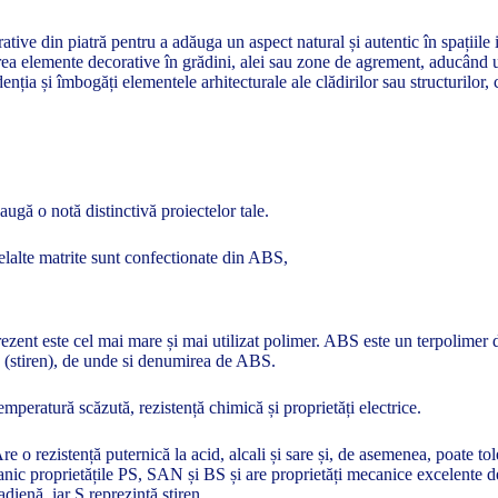
ive din piatră pentru a adăuga un aspect natural și autentic în spațiile i
rea elemente decorative în grădini, alei sau zone de agrement, aducând un
nția și îmbogăți elementele arhitecturale ale clădirilor sau structurilor, 
augă o notă distinctivă proiectelor tale.
elalte matrite sunt confectionate din ABS,
zent este cel mai mare și mai utilizat polimer. ABS este un terpolimer de 
en (stiren), de unde si denumirea de ABS.
temperatură scăzută, rezistență chimică și proprietăți electrice.
Are o rezistență puternică la acid, alcali și sare și, de asemenea, poate
nic proprietățile PS, SAN și BS și are proprietăți mecanice excelente de 
tadienă, iar S reprezintă stiren.