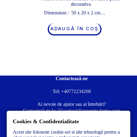
decorativa
Dimensiuni : 50 x 20 x 2 cm…
ADAUGĂ ÎN COȘ
Contactează-ne
Tel:
+40772234268
Ai nevoie de ajutor sau ai întrebări?
Contacteză-ne la:
✉️contact@concrete-forma.com
Cookies & Confidentialitate
Str. Dacia Nr 12 Ineu, Arad 315300 Romania
Acest site foloseste cookie-uri si alte tehnologii pentru a