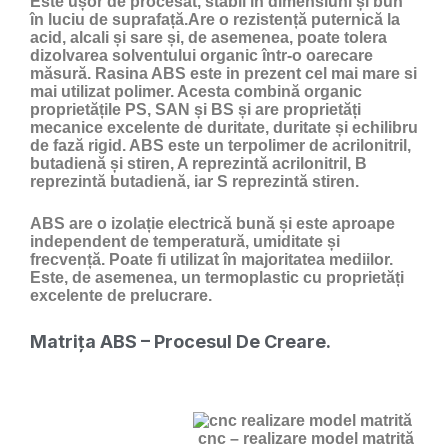
Este ușor de procesat, stabil în dimensiuni și bun
în luciu de suprafață.Are o rezistență puternică la
acid, alcali și sare și, de asemenea, poate tolera
dizolvarea solventului organic într-o oarecare
măsură. Rasina ABS este in prezent cel mai mare si
mai utilizat polimer. Acesta combină organic
proprietățile PS, SAN și BS și are proprietăți
mecanice excelente de duritate, duritate și echilibru
de fază rigid. ABS este un terpolimer de acrilonitril,
butadienă și stiren, A reprezintă acrilonitril, B
reprezintă butadienă, iar S reprezintă stiren.
ABS are o izolație electrică bună și este aproape
independent de temperatură, umiditate și
frecvență. Poate fi utilizat în majoritatea mediilor.
Este, de asemenea, un termoplastic cu proprietăți
excelente de prelucrare.
Matrița ABS – Procesul De Creare.
cnc – realizare model matrită