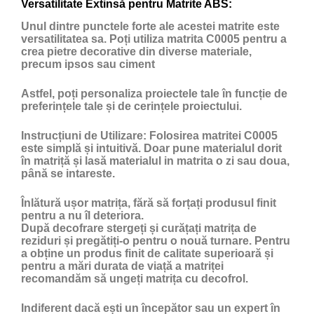
Versatilitate Extinsă pentru Matrite ABS:
Unul dintre punctele forte ale acestei matrite este
versatilitatea sa. Poți utiliza matrita C0005 pentru a
crea pietre decorative din diverse materiale,
precum ipsos sau ciment
Astfel, poți personaliza proiectele tale în funcție de
preferințele tale și de cerințele proiectului.
Instrucțiuni de Utilizare:
Folosirea matritei C0005
este simplă și intuitivă. Doar pune materialul dorit
în matriță și lasă materialul in matrita o zi sau doua,
până se intareste.
Înlătură ușor matrița, fără să forțați produsul finit
pentru a nu îl deteriora.
După decofrare stergeți și curățați matrița de
reziduri și pregătiți-o pentru o nouă turnare. Pentru
a obține un produs finit de calitate superioară și
pentru a mări durata de viață a matriței
recomandăm să ungeți matrița cu
decofrol
.
Indiferent dacă ești un începător sau un expert în