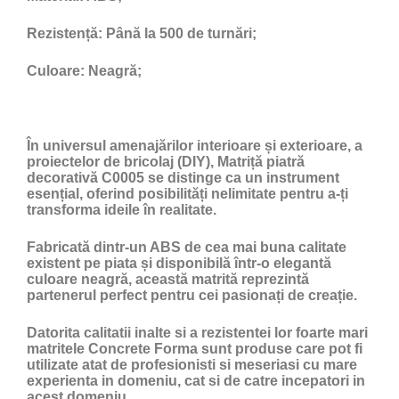
Rezistență:
Până la 500 de turnări;
Culoare:
Neagră;
În universul amenajărilor interioare și exterioare, a
proiectelor de bricolaj (DIY), Matriță piatră
decorativă C0005 se distinge ca un instrument
esențial, oferind posibilități nelimitate pentru a-ți
transforma ideile în realitate.
Fabricată dintr-un ABS de cea mai buna calitate
existent pe piata și disponibilă într-o elegantă
culoare neagră, această matrită reprezintă
partenerul perfect pentru cei pasionați de creație.
Datorita calitatii inalte si a rezistentei lor foarte mari
matritele Concrete Forma sunt produse care pot fi
utilizate atat de profesionisti si meseriasi cu mare
experienta in domeniu, cat si de catre incepatori in
acest domeniu.