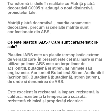
Transformă-ți ideile în realitate cu Matriță piatră
decorativă C0005 și adaugă o notă distinctivă
proiectelor tale.
Matriță piatră decorativă , matrita ornamente
decorative , precum si celelalte matrite sunt
confectionate din ABS,
Ce este plasticul ABS? Care sunt caracteristicile
sale?
Plasticul ABS
este un
plastic
termoplastic extrem
de versatil care în prezent este cel mai mare și mai
utilizat polimer. ABS este un terpolimer de
acrilonitril, butadienă și stiren, iar numele său
englez este: Acrilonitril Butadienă Stiren, Acrilonitril
(acrilonitril), Butadienă (butadienă), stiren (stiren),
de unde si denumirea de ABS.
Este excelent în rezistență la impact, rezistență la
căldură, rezistență la temperatură scăzută,
rezistență chimică și proprietăți electrice.