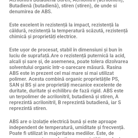
Butadienă (butadienă), stiren (stiren), de unde si
denumirea de ABS.
Este excelent în rezistență la impact, rezistență la
căldură, rezistență la temperatură scăzută, rezistență
chimică și proprietăți electrice.
Este ușor de procesat, stabil în dimensiuni și bun în
luciu de suprafață.Are o rezistență puternică la acid,
alcali și sare și, de asemenea, poate tolera dizolvarea
solventului organic într-o oarecare măsură. Rasina
ABS este in prezent cel mai mare si mai utilizat
polimer. Acesta combină organic proprietățile PS,
SAN și BS și are proprietăți mecanice excelente de
duritate, duritate și echilibru de fază rigid. ABS este
un terpolimer de acrilonitril, butadienă și stiren, A
reprezintă acrilonitril, B reprezintă butadienă, iar S
reprezintă stiren.
ABS are o izolație electrică bună și este aproape
independent de temperatură, umiditate și frecvență.
Poate fi utilizat în majoritatea mediilor. Este, de