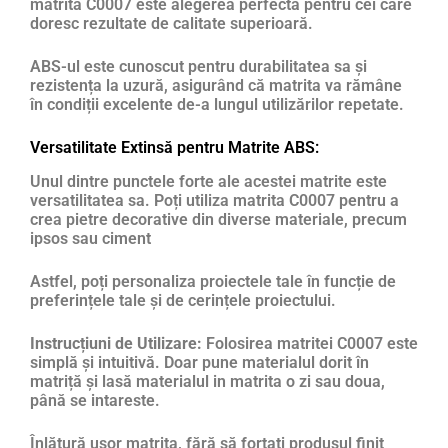
matrita C0007 este alegerea perfectă pentru cei care
doresc rezultate de calitate superioară.
ABS-ul este cunoscut pentru durabilitatea sa și
rezistența la uzură, asigurând că matrita va rămâne
în condiții excelente de-a lungul utilizărilor repetate.
Versatilitate Extinsă pentru Matrite ABS:
Unul dintre punctele forte ale acestei matrite este
versatilitatea sa. Poți utiliza matrita C0007 pentru a
crea pietre decorative din diverse materiale, precum
ipsos sau ciment
Astfel, poți personaliza proiectele tale în funcție de
preferințele tale și de cerințele proiectului.
Instrucțiuni de Utilizare:
Folosirea matritei C0007 este
simplă și intuitivă. Doar pune materialul dorit în
matriță și lasă materialul in matrita o zi sau doua,
până se intareste.
Înlătură ușor matrița, fără să forțați produsul finit