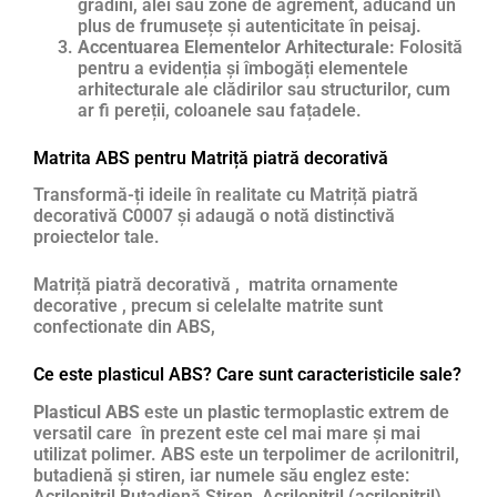
grădini, alei sau zone de agrement, aducând un
plus de frumusețe și autenticitate în peisaj.
Accentuarea Elementelor Arhitecturale:
Folosită
pentru a evidenția și îmbogăți elementele
arhitecturale ale clădirilor sau structurilor, cum
ar fi pereții, coloanele sau fațadele.
Matrita ABS pentru Matriță piatră decorativă
Transformă-ți ideile în realitate cu Matriță piatră
decorativă C0007 și adaugă o notă distinctivă
proiectelor tale.
Matriță piatră decorativă , matrita ornamente
decorative , precum si celelalte matrite sunt
confectionate din ABS,
Ce este plasticul ABS? Care sunt caracteristicile sale?
Plasticul ABS
este un
plastic
termoplastic extrem de
versatil care în prezent este cel mai mare și mai
utilizat polimer. ABS este un terpolimer de acrilonitril,
butadienă și stiren, iar numele său englez este:
Acrilonitril Butadienă Stiren, Acrilonitril (acrilonitril),