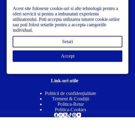
Ai nevoie de ajutor sau ai întrebări?
Contacteză-ne la:
✉️contact@concrete-forma.com
Acest site foloseste cookie-uri si alte tehnologii pentru a
oferi servicii si pentru a imbunatati experienta
utilizatorului. Poti accepta utilizarea tuturor cookie-urilor
Str. Dacia Nr 12 Ineu, Arad 315300 Romania
sau poti folosi setarile pentru a accepta categoriile
individual.
Setari
Accept
Link-uri utile
Politică de confidențialitate
Termeni & Condiții
Politica-Retur
Politica-Cookies
Drepturi de autor © 2026 - Concrete-Forma