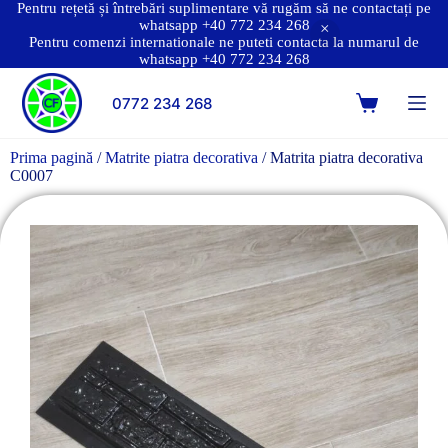
Pentru rețetă și întrebări suplimentare vă rugăm să ne contactați pe
whatsapp +40 772 234 268
Pentru comenzi internationale ne puteti contacta la numarul de
whatsapp +40 772 234 268
0772 234 268
Prima pagină
/
Matrite piatra decorativa
/ Matrita piatra decorativa
C0007