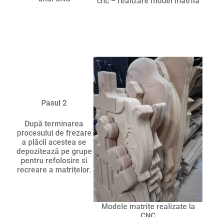
cnc – realizare model matrită
Pasul 2
După terminarea
procesului de frezare
a plăcii acestea se
depozitează pe grupe
pentru refolosire si
recreare a matrițelor.
Modele matrițe realizate la
CNC