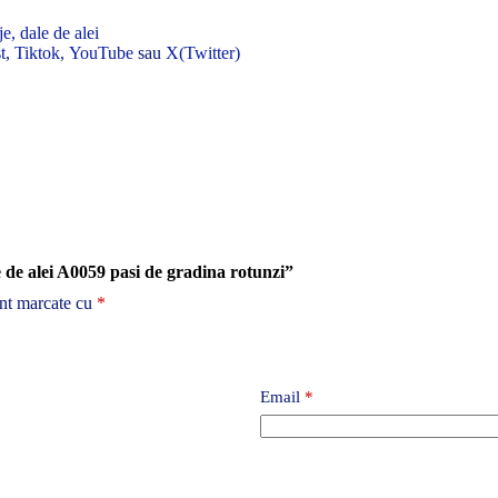
e, dale de alei
t
,
Tiktok,
YouTube
sau
X(Twitter)
e de alei A0059 pasi de gradina rotunzi”
unt marcate cu
*
Email
*