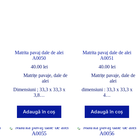
Matrita pavaj dale de alei
Matrita pavaj dale de alei
A0050
A0051
40.00
lei
40.00
lei
Matrițe pavaje, dale de
Matrițe pavaje, dale de
alei
alei
Dimensiuni ; 33,3 x 33,3 x
dimensiuni : 33,3 x 33,3 x
3,8…
4…
Adaugă în coș
Adaugă în coș