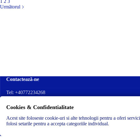
1
2
3
Următorul
Contactează-ne
Tel:
+40772234268
Ai nevoie de ajutor sau ai întrebări?
Cookies & Confidentialitate
Contacteză-ne la:
✉️contact@concrete-forma.com
Acest site foloseste cookie-uri si alte tehnologii pentru a oferi servic
folosi setarile pentru a accepta categoriile individual.
Str. Dacia Nr 12 Ineu, Arad 315300 Romania