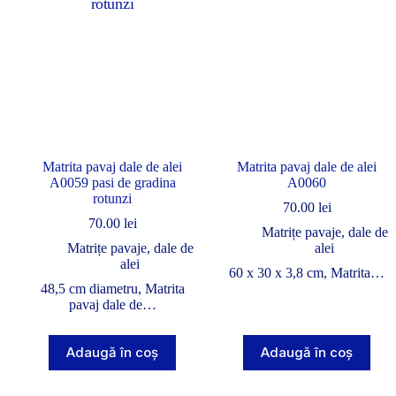
Matrita pavaj dale de alei
Matrita pavaj dale de alei
A0059 pasi de gradina
A0060
rotunzi
70.00
lei
70.00
lei
Matrițe pavaje, dale de
Matrițe pavaje, dale de
alei
alei
60 x 30 x 3,8 cm, Matrita…
48,5 cm diametru, Matrita
pavaj dale de…
Adaugă în coș
Adaugă în coș