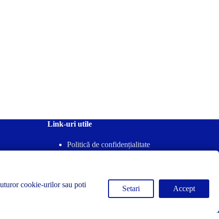
Link-uri utile
Politică de confidențialitate
Termeni & Condiții
Politica-Retur
Politica-Cookies
tuturor cookie-urilor sau poti
Setari
Accept
Drepturi de autor © 2026 - Concrete-Forma