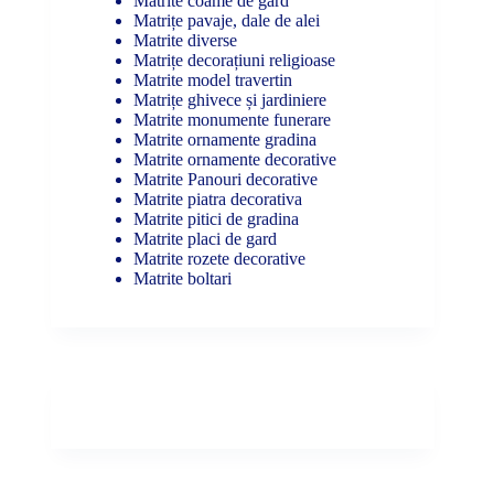
Matrite coame de gard
Matrițe pavaje, dale de alei
Matrite diverse
Matrițe decorațiuni religioase
Matrite model travertin
Matrițe ghivece și jardiniere
Matrite monumente funerare
Matrite ornamente gradina
Matrite ornamente decorative
Matrite Panouri decorative
Matrite piatra decorativa
Matrite pitici de gradina
Matrite placi de gard
Matrite rozete decorative
Matrite boltari