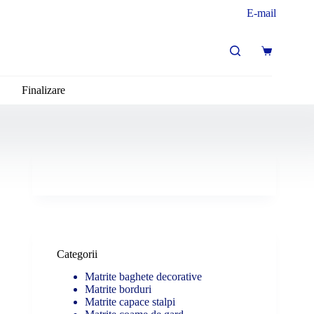
E-mail
Coș
de
cumpărături
Finalizare
Categorii
Matrite baghete decorative
Matrite borduri
Matrite capace stalpi