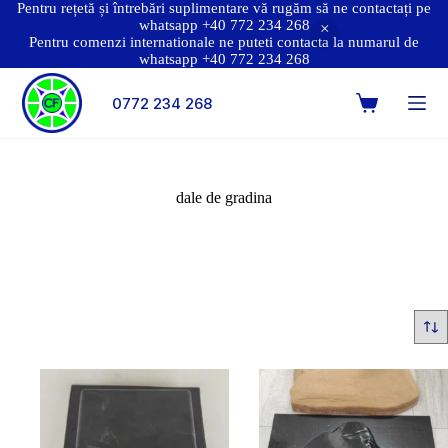
Pentru rețetă și întrebări suplimentare vă rugăm să ne contactați pe
whatsapp +40 772 234 268
Pentru comenzi internationale ne puteti contacta la numarul de
whatsapp +40 772 234 268
0772 234 268
dale de gradina