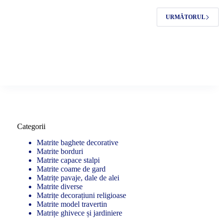
URMĂTORUL
Categorii
Matrite baghete decorative
Matrite borduri
Matrite capace stalpi
Matrite coame de gard
Matrițe pavaje, dale de alei
Matrite diverse
Matrițe decorațiuni religioase
Matrite model travertin
Matrițe ghivece și jardiniere