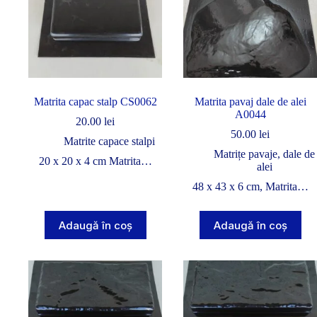
Matrita capac stalp CS0062
Matrita pavaj dale de alei
A0044
20.00
lei
50.00
lei
Matrite capace stalpi
Matrițe pavaje, dale de
20 x 20 x 4 cm Matrita…
alei
48 x 43 x 6 cm, Matrita…
Adaugă în coș
Adaugă în coș