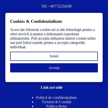
Tel:
+40772234268
Ai nevoie de ajutor sau ai întrebări?
Cookies & Confidentialitate
Contacteză-ne la:
✉️contact@concrete-forma.com
Acest site foloseste cookie-uri si alte tehnologii pentru a
Str. Dacia Nr 12 Ineu, Arad 315300 Romania
oferi servicii si pentru a imbunatati experienta
utilizatorului. Poti accepta utilizarea tuturor cookie-urilor
sau poti folosi setarile pentru a accepta categoriile
individual.
Setari
Accept
Link-uri utile
Politică de confidențialitate
Termeni & Condiții
Politica-Retur