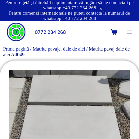
Pentru rețetă și întrebări suplimentare vă rugăm să ne contactați pe
whatsapp +40 772 234 268
Pentru comenzi internationale ne puteti contacta la numarul de
whatsapp +40 772 234 268
0772 234 268
Prima pagină
/
Matrițe pavaje, dale de alei
/ Matrita pavaj dale de
alei A0049