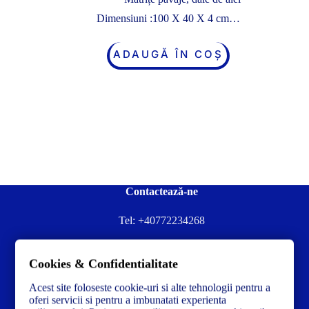
Dimensiuni :100 X 40 X 4 cm…
ADAUGĂ ÎN COȘ
Contactează-ne
Tel:
+40772234268
Ai nevoie de ajutor sau ai întrebări?
Cookies & Confidentialitate
Contacteză-ne la:
✉️contact@concrete-forma.com
Acest site foloseste cookie-uri si alte tehnologii pentru a
Str. Dacia Nr 12 Ineu, Arad 315300 Romania
oferi servicii si pentru a imbunatati experienta