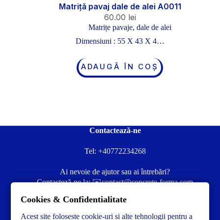
Matriță pavaj dale de alei A0011
60.00
lei
Matrițe pavaje, dale de alei
Dimensiuni : 55 X 43 X 4…
ADAUGĂ ÎN COȘ
Contactează-ne
Tel:
+40772234268
Ai nevoie de ajutor sau ai întrebări?
Contacteză-ne la:
✉️contact@concrete-forma.com
Cookies & Confidentialitate
Str. Dacia Nr 12 Ineu, Arad 315300 Romania
Acest site foloseste cookie-uri si alte tehnologii pentru a