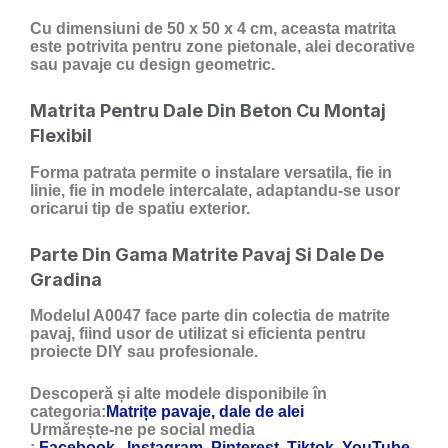
Cu dimensiuni de 50 x 50 x 4 cm, aceasta matrita
este potrivita pentru zone pietonale, alei decorative
sau pavaje cu design geometric.
Matrita Pentru Dale Din Beton Cu Montaj
Flexibil
Forma patrata permite o instalare versatila, fie in
linie, fie in modele intercalate, adaptandu-se usor
oricarui tip de spatiu exterior.
Parte Din Gama Matrite Pavaj Si Dale De
Gradina
Modelul A0047 face parte din colectia de matrite
pavaj, fiind usor de utilizat si eficienta pentru
proiecte DIY sau profesionale.
Descoperă și alte modele disponibile în
categoria:
Matrițe pavaje, dale de alei
Urmărește-ne pe social media
:
Facebook
,
Instagram
,
Pinterest
,
Tiktok,
YouTube