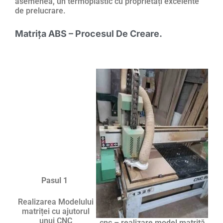
asemenea, un termoplastic cu proprietăți excelente
de prelucrare.
Matrița ABS – Procesul De Creare.
Pasul 1
Realizarea Modelului
matriței cu ajutorul
unui CNC
cnc – realizare model matrită