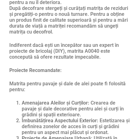
pentru a nu îl deteriora.
După decofrare stergeți și curățați matrița de reziduri
și pregătiți-o pentru o nouă turnare. Pentru a obține
un produs finit de calitate superioară și pentru a mări
durata de viață a matriței recomandăm să ungeți
matrița cu
decofrol
.
Indiferent dacă ești un începător sau un expert în
proiecte de bricolaj (DIY), matrita A0040 este
concepută să ofere rezultate impecabile.
Proiecte Recomandate:
Matrita pentru pavaje și dale de alei poate fi folosită
pentru:
Amenajarea Aleilor și Curților:
Crearea de
pavaje și dale decorative pentru alei și curți în
grădini și spații exterioare.
Îmbunătățirea Aspectului Exterior:
Estetizarea și
definirea zonelor de acces în curți și grădini
pentru un aspect mai plăcut și ordonat.
Proiecte de Amenajare Urbană:
Utilizată în