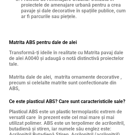
proiectele de amenajare urbană pentru a crea
pavaje și dale decorative în spațiile publice, cum
ar fi parcurile sau piețele.
Matrita ABS pentru dale de alei
Transformă-ți ideile în realitate cu Matrita pavaj dale
de alei A0040 și adaugă o notă distinctivă proiectelor
tale.
Matrita dale de alei, matrita ornamente decorative ,
precum si celelalte matrite sunt confectionate din
ABS,
Ce este plasticul ABS? Care sunt caracteristicile sale?
Plasticul ABS
este un
plastic
termoplastic extrem de
versatil care în prezent este cel mai mare și mai
utilizat polimer. ABS este un terpolimer de acrilonitril,
butadienă și stiren, iar numele său englez este:
Acrilonitril Butadienă Stiren, Acrilonitril (acrilonitril),