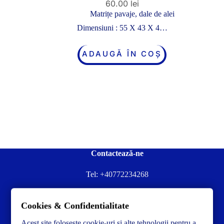
60.00
lei
Matrițe pavaje, dale de alei
Dimensiuni : 55 X 43 X 4…
ADAUGĂ ÎN COȘ
Contactează-ne
Tel:
+40772234268
Ai nevoie de ajutor sau ai întrebări?
Cookies & Confidentialitate
Contacteză-ne la:
✉️contact@concrete-forma.com
Acest site foloseste cookie-uri si alte tehnologii pentru a