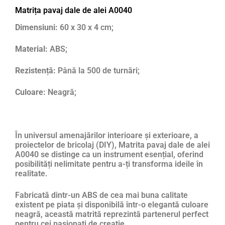
Matrița pavaj dale de alei A0040
Dimensiuni:
60 x 30 x 4 cm;
Material:
ABS;
Rezistență:
Până la 500 de turnări;
Culoare:
Neagră;
În universul amenajărilor interioare și exterioare, a
proiectelor de bricolaj (DIY), Matrita pavaj dale de alei
A0040 se distinge ca un instrument esențial, oferind
posibilități nelimitate pentru a-ți transforma ideile în
realitate.
Fabricată dintr-un ABS de cea mai buna calitate
existent pe piata și disponibilă într-o elegantă culoare
neagră, această matrită reprezintă partenerul perfect
pentru cei pasionați de creație.