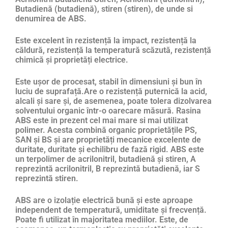
Butadienă (butadienă), stiren (stiren), de unde si
denumirea de ABS.
Este excelent în rezistență la impact, rezistență la
căldură, rezistență la temperatură scăzută, rezistență
chimică și proprietăți electrice.
Este ușor de procesat, stabil în dimensiuni și bun în
luciu de suprafață.Are o rezistență puternică la acid,
alcali și sare și, de asemenea, poate tolera dizolvarea
solventului organic într-o oarecare măsură. Rasina
ABS este in prezent cel mai mare si mai utilizat
polimer. Acesta combină organic proprietățile PS,
SAN și BS și are proprietăți mecanice excelente de
duritate, duritate și echilibru de fază rigid. ABS este
un terpolimer de acrilonitril, butadienă și stiren, A
reprezintă acrilonitril, B reprezintă butadienă, iar S
reprezintă stiren.
ABS are o izolație electrică bună și este aproape
independent de temperatură, umiditate și frecvență.
Poate fi utilizat în majoritatea mediilor. Este, de