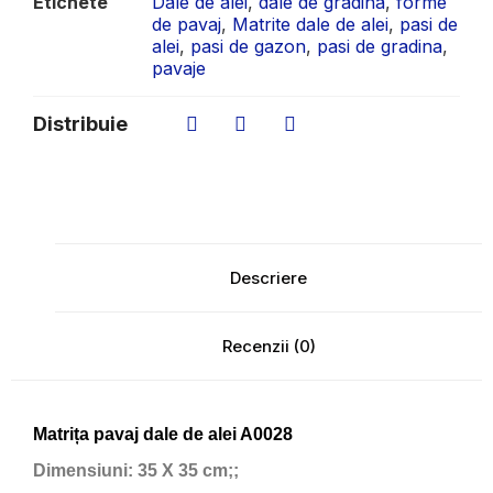
Etichete
Dale de alei
,
dale de gradina
,
forme
de pavaj
,
Matrite dale de alei
,
pasi de
alei
,
pasi de gazon
,
pasi de gradina
,
pavaje
Distribuie
Descriere
Recenzii (0)
Matrița pavaj dale de alei A0028
Dimensiuni:
35 X 35 cm;;