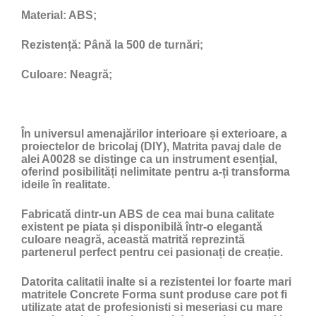
Material:
ABS;
Rezistență:
Până la 500 de turnări;
Culoare:
Neagră;
În universul amenajărilor interioare și exterioare, a
proiectelor de bricolaj (DIY), Matrita pavaj dale de
alei A0028 se distinge ca un instrument esențial,
oferind posibilități nelimitate pentru a-ți transforma
ideile în realitate.
Fabricată dintr-un ABS de cea mai buna calitate
existent pe piata și disponibilă într-o elegantă
culoare neagră, această matrită reprezintă
partenerul perfect pentru cei pasionați de creație.
Datorita calitatii inalte si a rezistentei lor foarte mari
matritele Concrete Forma sunt produse care pot fi
utilizate atat de profesionisti si meseriasi cu mare