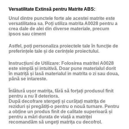
Versatilitate Extinsă pentru Matrite ABS:
Unul dintre punctele forte ale acestei matrite este
versatilitatea sa. Poți utiliza matrita A0028 pentru a
crea dale de alei din diverse materiale, precum
ipsos sau ciment
Astfel, poți personaliza proiectele tale în funcție de
preferințele tale și de cerințele proiectului.
Instrucțiuni de Utilizare:
Folosirea matritei A0028
este simplă și intuitivă. Doar pune materialul dorit
în matriță și lasă materialul in matrita o zi sau doua,
până se intareste.
Înlătură ușor matrița, fără să forțați produsul finit
pentru a nu îl deteriora.
După decofrare stergeți și curățați matrița de
reziduri și pregătiți-o pentru o nouă turnare. Pentru
a obține un produs finit de calitate superioară și
pentru a mări durata de viață a matriței
recomandăm să ungeți matrița cu
decofrol
.