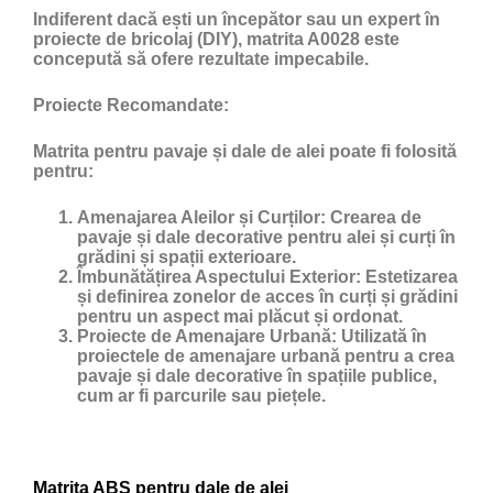
Indiferent dacă ești un începător sau un expert în
proiecte de bricolaj (DIY), matrita A0028 este
concepută să ofere rezultate impecabile.
Proiecte Recomandate:
Matrita pentru pavaje și dale de alei poate fi folosită
pentru:
Amenajarea Aleilor și Curților:
Crearea de
pavaje și dale decorative pentru alei și curți în
grădini și spații exterioare.
Îmbunătățirea Aspectului Exterior:
Estetizarea
și definirea zonelor de acces în curți și grădini
pentru un aspect mai plăcut și ordonat.
Proiecte de Amenajare Urbană:
Utilizată în
proiectele de amenajare urbană pentru a crea
pavaje și dale decorative în spațiile publice,
cum ar fi parcurile sau piețele.
Matrita ABS pentru dale de alei