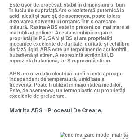
Este ușor de procesat, stabil în dimensiuni și bun
în luciu de suprafață.Are o rezistență puternică la
acid, alcali și sare și, de asemenea, poate tolera
dizolvarea solventului organic într-o oarecare
măsură. Rasina ABS este in prezent cel mai mare si
mai utilizat polimer. Acesta combină organic
proprietățile PS, SAN și BS și are proprietăți
mecanice excelente de duritate, duritate și echilibru
de fază rigid. ABS este un terpolimer de acrilonitril,
butadienă și stiren, A reprezintă acrilonitril, B
reprezintă butadienă, iar S reprezintă stiren.
ABS are o izolație electrică bună și este aproape
independent de temperatură, umiditate și
frecvență. Poate fi utilizat în majoritatea mediilor.
Este, de asemenea, un termoplastic cu proprietăți
excelente de prelucrare.
Matrița ABS – Procesul De Creare.