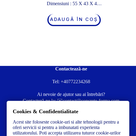
Dimensiuni : 55 X 43 X 4…
ADAUGĂ ÎN COȘ
Contactează-ne
Tel:
+40772234268
Ai nevoie de ajutor sau ai întrebări?
Contacteză-ne la:
✉️contact@concrete-forma.com
Cookies & Confidentialitate
Str. Dacia Nr 12 Ineu, Arad 315300 Romania
Acest site foloseste cookie-uri si alte tehnologii pentru a
oferi servicii si pentru a imbunatati experienta
utilizatorului. Poti accepta utilizarea tuturor cookie-urilor