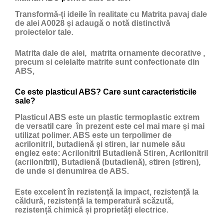
Transformă-ți ideile în realitate cu Matrita pavaj dale
de alei A0028 și adaugă o notă distinctivă
proiectelor tale.
Matrita dale de alei, matrita ornamente decorative ,
precum si celelalte matrite sunt confectionate din
ABS,
Ce este plasticul ABS? Care sunt caracteristicile
sale?
Plasticul ABS
este un
plastic
termoplastic extrem
de versatil care în prezent este cel mai mare și mai
utilizat polimer. ABS este un terpolimer de
acrilonitril, butadienă și stiren, iar numele său
englez este: Acrilonitril Butadienă Stiren, Acrilonitril
(acrilonitril), Butadienă (butadienă), stiren (stiren),
de unde si denumirea de ABS.
Este excelent în rezistență la impact, rezistență la
căldură, rezistență la temperatură scăzută,
rezistență chimică și proprietăți electrice.