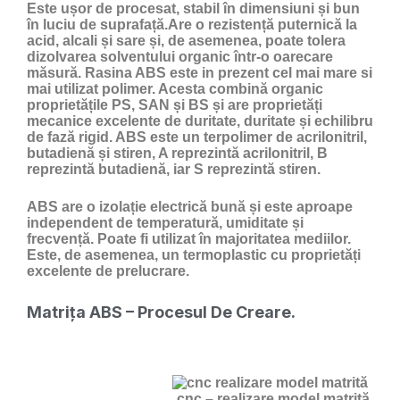
Este ușor de procesat, stabil în dimensiuni și bun
în luciu de suprafață.Are o rezistență puternică la
acid, alcali și sare și, de asemenea, poate tolera
dizolvarea solventului organic într-o oarecare
măsură. Rasina ABS este in prezent cel mai mare si
mai utilizat polimer. Acesta combină organic
proprietățile PS, SAN și BS și are proprietăți
mecanice excelente de duritate, duritate și echilibru
de fază rigid. ABS este un terpolimer de acrilonitril,
butadienă și stiren, A reprezintă acrilonitril, B
reprezintă butadienă, iar S reprezintă stiren.
ABS are o izolație electrică bună și este aproape
independent de temperatură, umiditate și
frecvență. Poate fi utilizat în majoritatea mediilor.
Este, de asemenea, un termoplastic cu proprietăți
excelente de prelucrare.
Matrița ABS – Procesul De Creare.
cnc – realizare model matrită