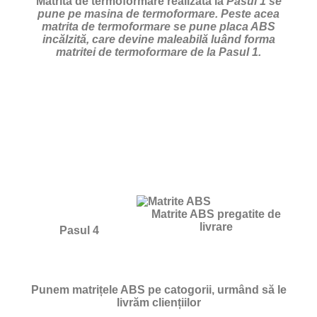
Matrita de termoformare realizata la
Pasul 1 se
pune pe masina de termoformare. Peste acea
matrita de termoformare se pune placa ABS
incălzită, care devine maleabilă luând forma
matritei de termoformare de la Pasul 1.
Matrite ABS pregatite de
livrare
Pasul 4
Punem matrițele ABS pe catogorii, urmând să le
livrăm cliențiilor