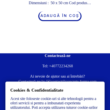
Dimensiuni : 50 x 50 cm Cod produs…
ADAUGĂ ÎN COȘ
Contactează-ne
Tel:
+40772234268
Ai nevoie de ajutor sau ai întrebări?
Contacteză-ne la:
✉️contact@concrete-forma.com
Cookies & Confidentialitate
Str. Dacia Nr 12 Ineu, Arad 315300 Romania
Acest site foloseste cookie-uri si alte tehnologii pentru a
oferi servicii si pentru a imbunatati experienta
utilizatorului. Poti accepta utilizarea tuturor cookie-urilor