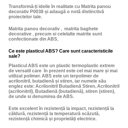
Transformă-ți ideile în realitate cu Matrita panou
decorativ P0038 și adaugă o notă distinctivă
proiectelor tale.
Matrita panou decorativ , matrita baghete
decorative , precum si celelalte matrite sunt
confectionate din ABS,
Ce este plasticul ABS? Care sunt caracteristicile
sale?
Plasticul ABS
este un
plastic
termoplastic extrem
de versatil care în prezent este cel mai mare și mai
utilizat polimer. ABS este un terpolimer de
acrilonitril, butadienă și stiren, iar numele său
englez este: Acrilonitril Butadienă Stiren, Acrilonitril
(acrilonitril), Butadienă (butadienă), stiren (stiren),
de unde si denumirea de ABS.
Este excelent în rezistență la impact, rezistență la
căldură, rezistență la temperatură scăzută,
rezistență chimică și proprietăți electrice.