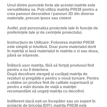
Unul dintre punctele forte ale acestei matrite este
versatilitatea sa. Poți utiliza matrita P0038 pentru a
crea panouri decorative / panouri 3D din diverse
materiale, precum ipsos sau ciment
Astfel, poți personaliza proiectele tale în funcție de
preferințele tale și de cerințele proiectului.
Instrucțiuni de Utilizare:
Folosirea matritei P0038
este simplă și intuitivă. Doar pune materialul dorit
în matriță și lasă materialul in matrita o zi sau doua,
până se intareste.
Înlătură ușor matrița, fără să forțați produsul finit
pentru a nu îl deteriora.
După decofrare stergeți și curățați matrița de
reziduri și pregătiți-o pentru o nouă turnare. Pentru
a obține un produs finit de calitate superioară și
pentru a mări durata de viață a matriței
recomandăm să ungeți matrița cu
decofrol
.
Indiferent dacă ești un începător sau un expert în
proiecte de bricolaj (DIY), matrita P0038 este