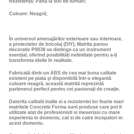
Rezistență:
Până la 500 de turnări;
Culoare:
Neagră;
În universul amenajărilor exterioare sau interioare,
a proiectelor de bricolaj (DIY), Matrita panou
decorativ P0038 se distinge ca un instrument
esențial, oferind posibilități nelimitate pentru a-ți
transforma ideile în realitate.
Fabricată dintr-un ABS de cea mai buna calitate
existent pe piata și disponibilă într-o elegantă
culoare neagră, această matrită reprezintă
partenerul perfect pentru cei pasionați de creație.
Datorita calitatii inalte si a rezistentei lor foarte mari
matritele Concrete Forma sunt produse care pot fi
utilizate atat de profesionisti si meseriasi cu mare
experienta in domeniu, cat si de catre incepatori in
acest domeniu.