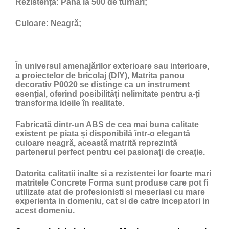
Rezistență:
Până la 500 de turnări;
Culoare:
Neagră;
În universul amenajărilor exterioare sau interioare,
a proiectelor de bricolaj (DIY), Matrita panou
decorativ P0020 se distinge ca un instrument
esențial, oferind posibilități nelimitate pentru a-ți
transforma ideile în realitate.
Fabricată dintr-un ABS de cea mai buna calitate
existent pe piata și disponibilă într-o elegantă
culoare neagră, această matrită reprezintă
partenerul perfect pentru cei pasionați de creație.
Datorita calitatii inalte si a rezistentei lor foarte mari
matritele Concrete Forma sunt produse care pot fi
utilizate atat de profesionisti si meseriasi cu mare
experienta in domeniu, cat si de catre incepatori in
acest domeniu.