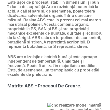
Este ușor de procesat, stabil în dimensiuni și bun
în luciu de suprafață.Are o rezistență puternică la
acid, alcali și sare și, de asemenea, poate tolera
dizolvarea solventului organic într-o oarecare
măsură. Rasina ABS este in prezent cel mai mare si
mai utilizat polimer. Acesta combină organic
proprietățile PS, SAN și BS și are proprietăți
mecanice excelente de duritate, duritate și echilibru
de fază rigid. ABS este un terpolimer de acrilonitril,
butadienă și stiren, A reprezintă acrilonitril, B
reprezintă butadienă, iar S reprezintă stiren.
ABS are o izolație electrică bună și este aproape
independent de temperatură, umiditate și
frecvență. Poate fi utilizat în majoritatea mediilor.
Este, de asemenea, un termoplastic cu proprietăți
excelente de prelucrare.
Matrița ABS – Procesul De Creare.
cnc – realizare model matrită