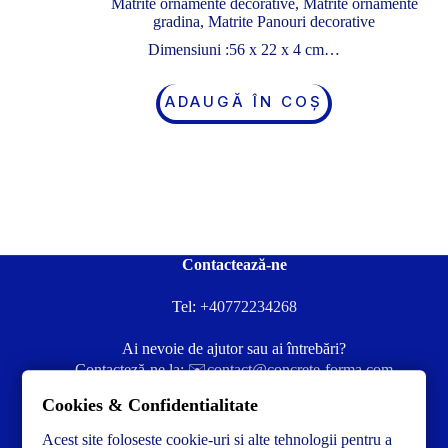
Matrite ornamente decorative
,
Matrite ornamente
gradina
,
Matrite Panouri decorative
Dimensiuni :56 x 22 x 4 cm…
ADAUGĂ ÎN COȘ
Contactează-ne
Tel:
+40772234268
Ai nevoie de ajutor sau ai întrebări?
Contacteză-ne la:
✉️contact@concrete-forma.com
Cookies & Confidentialitate
Str. Dacia Nr 12 Ineu, Arad 315300 Romania
Acest site foloseste cookie-uri si alte tehnologii pentru a