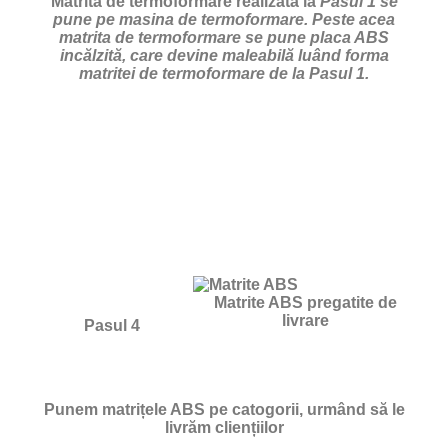
Matrita de termoformare realizata la
Pasul 1 se
pune pe masina de termoformare. Peste acea
matrita de termoformare se pune placa ABS
incălzită, care devine maleabilă luând forma
matritei de termoformare de la Pasul 1.
Matrite ABS pregatite de
livrare
Pasul 4
Punem matrițele ABS pe catogorii, urmând să le
livrăm cliențiilor