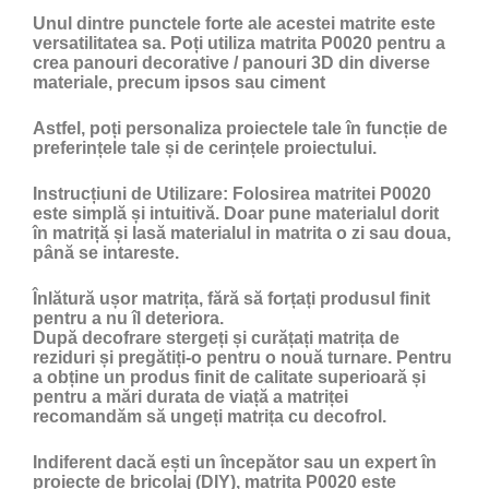
Unul dintre punctele forte ale acestei matrite este
versatilitatea sa. Poți utiliza matrita P0020 pentru a
crea panouri decorative / panouri 3D din diverse
materiale, precum ipsos sau ciment
Astfel, poți personaliza proiectele tale în funcție de
preferințele tale și de cerințele proiectului.
Instrucțiuni de Utilizare:
Folosirea matritei P0020
este simplă și intuitivă. Doar pune materialul dorit
în matriță și lasă materialul in matrita o zi sau doua,
până se intareste.
Înlătură ușor matrița, fără să forțați produsul finit
pentru a nu îl deteriora.
După decofrare stergeți și curățați matrița de
reziduri și pregătiți-o pentru o nouă turnare. Pentru
a obține un produs finit de calitate superioară și
pentru a mări durata de viață a matriței
recomandăm să ungeți matrița cu
decofrol
.
Indiferent dacă ești un începător sau un expert în
proiecte de bricolaj (DIY), matrita P0020 este