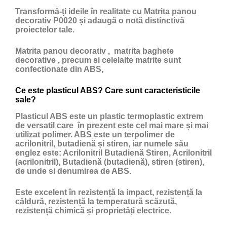
Transformă-ți ideile în realitate cu Matrita panou
decorativ P0020 și adaugă o notă distinctivă
proiectelor tale.
Matrita panou decorativ , matrita baghete
decorative , precum si celelalte matrite sunt
confectionate din ABS,
Ce este plasticul ABS? Care sunt caracteristicile
sale?
Plasticul ABS
este un
plastic
termoplastic extrem
de versatil care în prezent este cel mai mare și mai
utilizat polimer. ABS este un terpolimer de
acrilonitril, butadienă și stiren, iar numele său
englez este: Acrilonitril Butadienă Stiren, Acrilonitril
(acrilonitril), Butadienă (butadienă), stiren (stiren),
de unde si denumirea de ABS.
Este excelent în rezistență la impact, rezistență la
căldură, rezistență la temperatură scăzută,
rezistență chimică și proprietăți electrice.