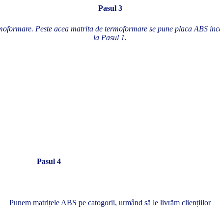
Pasul 3
moformare. Peste acea matrita de termoformare se pune placa ABS incă
la Pasul 1.
Pasul 4
Punem matrițele ABS pe catogorii, urmând să le livrăm cliențiilor