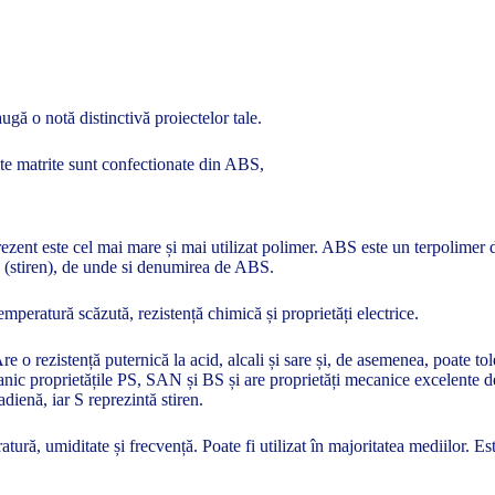
ugă o notă distinctivă proiectelor tale.
lte matrite sunt confectionate din ABS,
zent este cel mai mare și mai utilizat polimer. ABS este un terpolimer de 
en (stiren), de unde si denumirea de ABS.
temperatură scăzută, rezistență chimică și proprietăți electrice.
Are o rezistență puternică la acid, alcali și sare și, de asemenea, poate
nic proprietățile PS, SAN și BS și are proprietăți mecanice excelente de 
tadienă, iar S reprezintă stiren.
ură, umiditate și frecvență. Poate fi utilizat în majoritatea mediilor. E