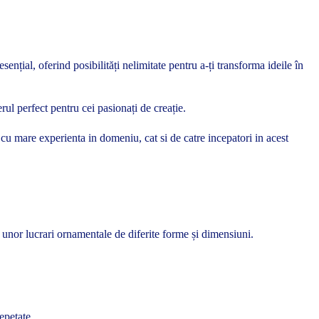
nțial, oferind posibilități nelimitate pentru a-ți transforma ideile în
rul perfect pentru cei pasionați de creație.
si cu mare experienta in domeniu, cat si de catre incepatori in acest
 unor lucrari ornamentale de diferite forme și dimensiuni.
epetate.