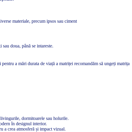
 diverse materiale, precum ipsos sau ciment
zi sau doua, până se intareste.
 și pentru a mări durata de viață a matriței recomandăm să ungeți matrița
ivingurile, dormitoarele sau holurile.
odern în designul interior.
ru a crea atmosferă și impact vizual.