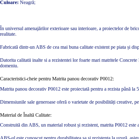
Culoare:
Neagră;
În universul amenajărilor exterioare sau interioare, a proiectelor de bric
realitate.
Fabricată dintr-un ABS de cea mai buna calitate existent pe piata și disp
Datorita calitatii inalte si a rezistentei lor foarte mari matritele Concre
domeniu.
Caracteristici-cheie pentru Matrita panou decorativ P0012:
Matrita panou decorativ P0012 este proiectată pentru a rezista până la 500
Dimensiunile sale generoase oferă o varietate de posibilități creative, 
Material de Înaltă Calitate:
Construită din ABS, un material robust și rezistent, matrita P0012 este a
ABS-ul este cunoscut pentru durabilitatea sa și rezistența la uzură, asigu