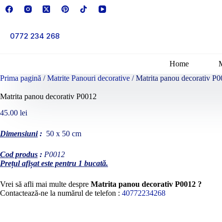
Sari
la
conținut
0772 234 268
Home
Prima pagină
/
Matrite Panouri decorative
/ Matrita panou decorativ P
Matrita panou decorativ P0012
45.00
lei
Dimensiuni
:
50 x 50 cm
Cod produs
:
P0012
Prețul afișat este pentru 1 bucată.
Vrei să afli mai multe despre
Matrita panou decorativ P0012 ?
Contactează-ne la numărul de telefon :
40772234268