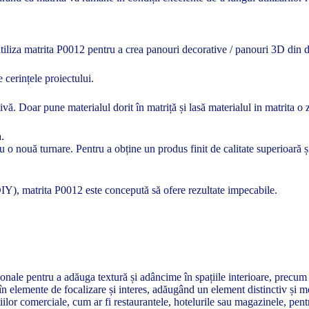
ți utiliza matrita P0012 pentru a crea panouri decorative / panouri 3D din
e cerințele proiectului.
ivă. Doar pune materialul dorit în matriță și lasă materialul in matrita o 
a.
tru o nouă turnare. Pentru a obține un produs finit de calitate superioară
(DIY), matrita P0012 este concepută să ofere rezultate impecabile.
nale pentru a adăuga textură și adâncime în spațiile interioare, precum l
 în elemente de focalizare și interes, adăugând un element distinctiv și m
ilor comerciale, cum ar fi restaurantele, hotelurile sau magazinele, pent