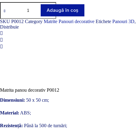
Cantitate
Matrita
Adaugă în coș
panou
decorativ
SKU
P0012
Category
Matrite Panouri decorative
Etichete
Panouri 3D
P0012
Distribuie
Matrita panou decorativ P0012
Dimensiuni:
50 x 50 cm;
Material:
ABS;
Rezistență:
Până la 500 de turnări;