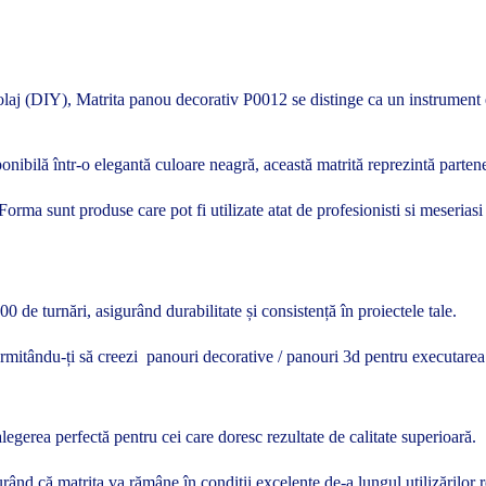
olaj (DIY), Matrita panou decorativ P0012 se distinge ca un instrument ese
onibilă într-o elegantă culoare neagră, această matrită reprezintă partene
te Forma sunt produse care pot fi utilizate atat de profesionisti si meseria
 de turnări, asigurând durabilitate și consistență în proiectele tale.
permitându-ți să creezi panouri decorative / panouri 3d pentru executarea
legerea perfectă pentru cei care doresc rezultate de calitate superioară.
rând că matrita va rămâne în condiții excelente de-a lungul utilizărilor r