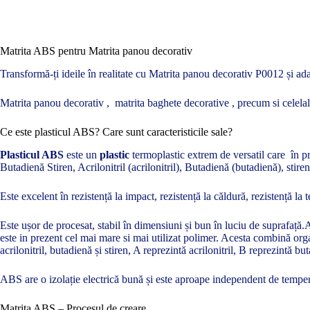
Matrita ABS pentru Matrita panou decorativ
Transformă-ți ideile în realitate cu Matrita panou decorativ P0012 și ada
Matrita panou decorativ , matrita baghete decorative , precum si celela
Ce este plasticul ABS? Care sunt caracteristicile sale?
Plasticul ABS
este un
plastic
termoplastic extrem de versatil care în pre
Butadienă Stiren, Acrilonitril (acrilonitril), Butadienă (butadienă), stir
Este excelent în rezistență la impact, rezistență la căldură, rezistență la 
Este ușor de procesat, stabil în dimensiuni și bun în luciu de suprafață.
este in prezent cel mai mare si mai utilizat polimer. Acesta combină orga
acrilonitril, butadienă și stiren, A reprezintă acrilonitril, B reprezintă bu
ABS are o izolație electrică bună și este aproape independent de temperat
Matrița ABS – Procesul de creare.