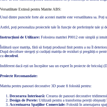
Versatilitate Extinsă pentru Matrite ABS:
Unul dintre punctele forte ale acestei matrite este versatilitatea sa. Po
Astfel, poți personaliza proiectele tale în funcție de preferințele tale și d
Instrucțiuni de Utilizare:
Folosirea matritei P0012 este simplă și intuit
Înlătură ușor matrița, fără să forțați produsul finit pentru a nu îl deterior
După decofrare stergeți și curățați matrița de reziduri și pregătiți-o pen
cu
decofrol
.
Indiferent dacă ești un începător sau un expert în proiecte de bricolaj 
Proiecte Recomandate:
Matrita pentru panouri decorative 3D poate fi folosită pentru:
Decorarea Interioară:
Crearea de panouri decorative tridimensio
Design de Perete:
Utilizată pentru a transforma pereții obișnuiți
Accentuarea Spațiilor Comerciale:
Folosită în amenajarea spați