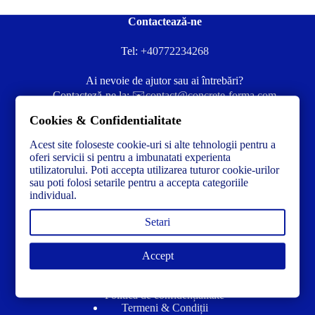
Contactează-ne
Tel:
+40772234268
Ai nevoie de ajutor sau ai întrebări?
Contacteză-ne la:
✉️contact@concrete-forma.com
Cookies & Confidentialitate
Str. Dacia Nr 12 Ineu, Arad 315300 Romania
Acest site foloseste cookie-uri si alte tehnologii pentru a
oferi servicii si pentru a imbunatati experienta
utilizatorului. Poti accepta utilizarea tuturor cookie-urilor
sau poti folosi setarile pentru a accepta categoriile
individual.
Setari
Accept
Link-uri utile
Politică de confidențialitate
Termeni & Condiții