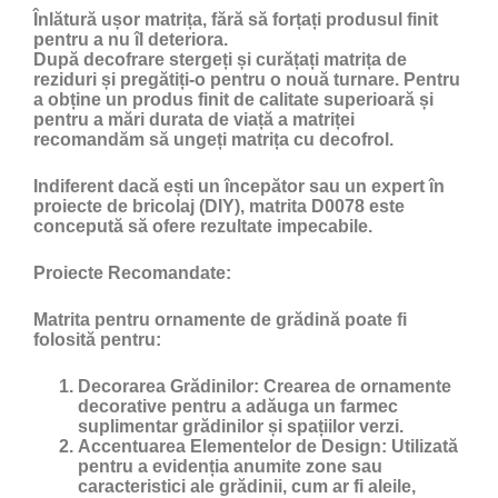
Înlătură ușor matrița, fără să forțați produsul finit
pentru a nu îl deteriora.
După decofrare stergeți și curățați matrița de
reziduri și pregătiți-o pentru o nouă turnare. Pentru
a obține un produs finit de calitate superioară și
pentru a mări durata de viață a matriței
recomandăm să ungeți matrița cu
decofrol
.
Indiferent dacă ești un începător sau un expert în
proiecte de bricolaj (DIY), matrita D0078 este
concepută să ofere rezultate impecabile.
Proiecte Recomandate:
Matrita pentru ornamente de grădină poate fi
folosită pentru:
Decorarea Grădinilor:
Crearea de ornamente
decorative pentru a adăuga un farmec
suplimentar grădinilor și spațiilor verzi.
Accentuarea Elementelor de Design:
Utilizată
pentru a evidenția anumite zone sau
caracteristici ale grădinii, cum ar fi aleile,