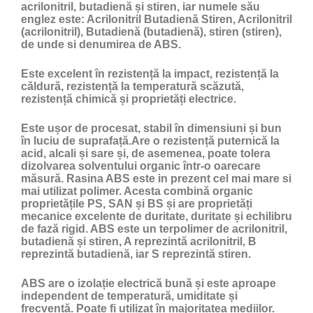
acrilonitril, butadienă și stiren, iar numele său
englez este: Acrilonitril Butadienă Stiren, Acrilonitril
(acrilonitril), Butadienă (butadienă), stiren (stiren),
de unde si denumirea de ABS.
Este excelent în rezistență la impact, rezistență la
căldură, rezistență la temperatură scăzută,
rezistență chimică și proprietăți electrice.
Este ușor de procesat, stabil în dimensiuni și bun
în luciu de suprafață.Are o rezistență puternică la
acid, alcali și sare și, de asemenea, poate tolera
dizolvarea solventului organic într-o oarecare
măsură. Rasina ABS este in prezent cel mai mare si
mai utilizat polimer. Acesta combină organic
proprietățile PS, SAN și BS și are proprietăți
mecanice excelente de duritate, duritate și echilibru
de fază rigid. ABS este un terpolimer de acrilonitril,
butadienă și stiren, A reprezintă acrilonitril, B
reprezintă butadienă, iar S reprezintă stiren.
ABS are o izolație electrică bună și este aproape
independent de temperatură, umiditate și
frecvență. Poate fi utilizat în majoritatea mediilor.