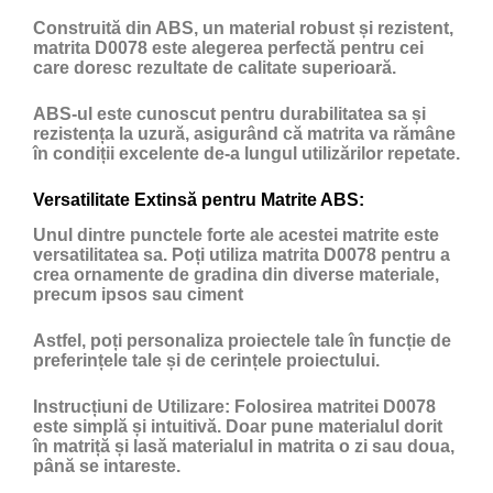
Construită din ABS, un material robust și rezistent,
matrita D0078 este alegerea perfectă pentru cei
care doresc rezultate de calitate superioară.
ABS-ul este cunoscut pentru durabilitatea sa și
rezistența la uzură, asigurând că matrita va rămâne
în condiții excelente de-a lungul utilizărilor repetate.
Versatilitate Extinsă pentru Matrite ABS:
Unul dintre punctele forte ale acestei matrite este
versatilitatea sa. Poți utiliza matrita D0078 pentru a
crea ornamente de gradina din diverse materiale,
precum ipsos sau ciment
Astfel, poți personaliza proiectele tale în funcție de
preferințele tale și de cerințele proiectului.
Instrucțiuni de Utilizare:
Folosirea matritei D0078
este simplă și intuitivă. Doar pune materialul dorit
în matriță și lasă materialul in matrita o zi sau doua,
până se intareste.