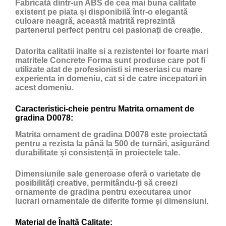
Fabricată dintr-un ABS de cea mai buna calitate
existent pe piata și disponibilă într-o elegantă
culoare neagră, această matrită reprezintă
partenerul perfect pentru cei pasionați de creație.
Datorita calitatii inalte si a rezistentei lor foarte mari
matritele Concrete Forma sunt produse care pot fi
utilizate atat de profesionisti si meseriasi cu mare
experienta in domeniu, cat si de catre incepatori in
acest domeniu.
Caracteristici-cheie pentru Matrita ornament de
gradina D0078:
Matrita ornament de gradina D0078 este proiectată
pentru a rezista la până la 500 de turnări, asigurând
durabilitate și consistență în proiectele tale.
Dimensiunile sale generoase oferă o varietate de
posibilități creative, permitându-ți să creezi
ornamente de gradina pentru executarea unor
lucrari ornamentale de diferite forme și dimensiuni.
Material de Înaltă Calitate: