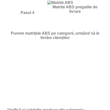
Matrite ABS pregatite de
livrare
Pasul 4
Punem matrițele ABS pe catogorii, urmând să le
livrăm cliențiilor
Verifică și celelalte produse din categoria :