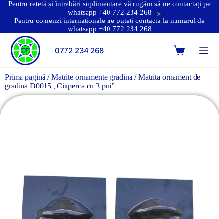
Pentru rețetă și întrebări suplimentare vă rugăm să ne contactați pe
whatsapp +40 772 234 268
Pentru comenzi internationale ne puteti contacta la numarul de
whatsapp +40 772 234 268
0772 234 268
Prima pagină
/
Matrite ornamente gradina
/ Matrita ornament de
gradina D0015 „Ciuperca cu 3 pui”