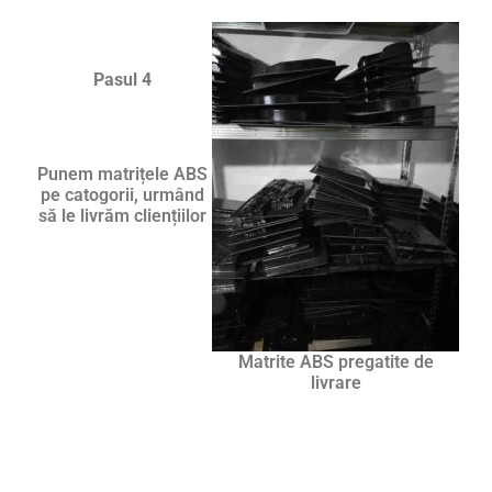
Pasul 4
Punem matrițele ABS
pe catogorii, urmând
să le livrăm cliențiilor
Matrite ABS pregatite de
livrare