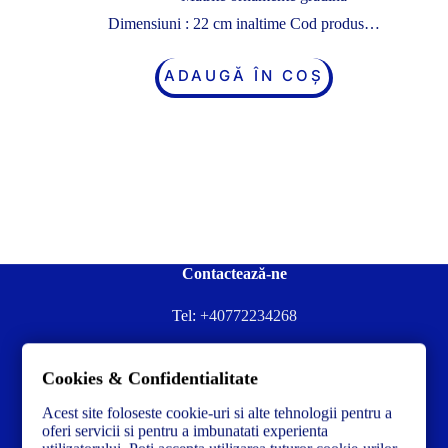
Dimensiuni : 22 cm inaltime Cod produs…
ADAUGĂ ÎN COȘ
Contactează-ne
Tel:
+40772234268
Ai nevoie de ajutor sau ai întrebări?
Cookies & Confidentialitate
Contacteză-ne la:
✉️contact@concrete-forma.com
Acest site foloseste cookie-uri si alte tehnologii pentru a
Str. Dacia Nr 12 Ineu, Arad 315300 Romania
oferi servicii si pentru a imbunatati experienta