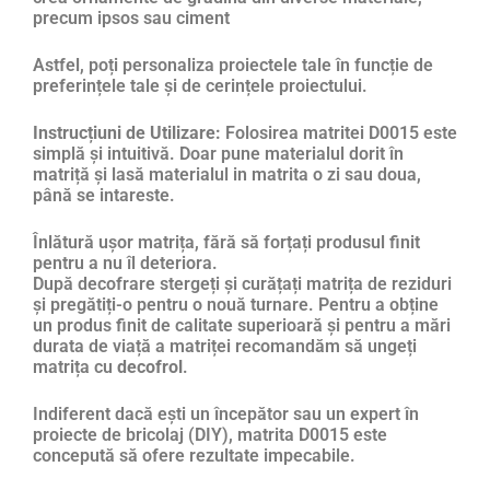
precum ipsos sau ciment
Astfel, poți personaliza proiectele tale în funcție de
preferințele tale și de cerințele proiectului.
Instrucțiuni de Utilizare:
Folosirea matritei D0015 este
simplă și intuitivă. Doar pune materialul dorit în
matriță și lasă materialul in matrita o zi sau doua,
până se intareste.
Înlătură ușor matrița, fără să forțați produsul finit
pentru a nu îl deteriora.
După decofrare stergeți și curățați matrița de reziduri
și pregătiți-o pentru o nouă turnare. Pentru a obține
un produs finit de calitate superioară și pentru a mări
durata de viață a matriței recomandăm să ungeți
matrița cu
decofrol
.
Indiferent dacă ești un începător sau un expert în
proiecte de bricolaj (DIY), matrita D0015 este
concepută să ofere rezultate impecabile.