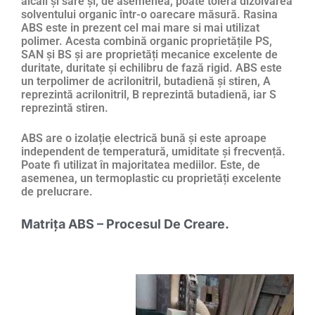
alcali și sare și, de asemenea, poate tolera dizolvarea
solventului organic într-o oarecare măsură. Rasina
ABS este in prezent cel mai mare si mai utilizat
polimer. Acesta combină organic proprietățile PS,
SAN și BS și are proprietăți mecanice excelente de
duritate, duritate și echilibru de fază rigid. ABS este
un terpolimer de acrilonitril, butadienă și stiren, A
reprezintă acrilonitril, B reprezintă butadienă, iar S
reprezintă stiren.
ABS are o izolație electrică bună și este aproape
independent de temperatură, umiditate și frecvență.
Poate fi utilizat în majoritatea mediilor. Este, de
asemenea, un termoplastic cu proprietăți excelente
de prelucrare.
Matrița ABS – Procesul De Creare.