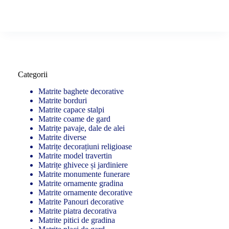
Categorii
Matrite baghete decorative
Matrite borduri
Matrite capace stalpi
Matrite coame de gard
Matrițe pavaje, dale de alei
Matrite diverse
Matrițe decorațiuni religioase
Matrite model travertin
Matrițe ghivece și jardiniere
Matrite monumente funerare
Matrite ornamente gradina
Matrite ornamente decorative
Matrite Panouri decorative
Matrite piatra decorativa
Matrite pitici de gradina