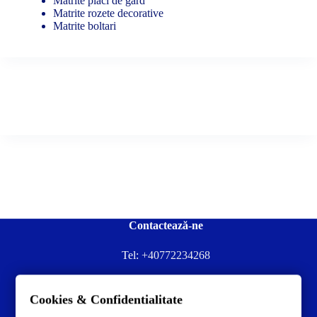
Matrite placi de gard
Matrite rozete decorative
Matrite boltari
Contactează-ne
Tel:
+40772234268
Ai nevoie de ajutor sau ai întrebări?
Cookies & Confidentialitate
Contacteză-ne la:
✉️contact@concrete-forma.com