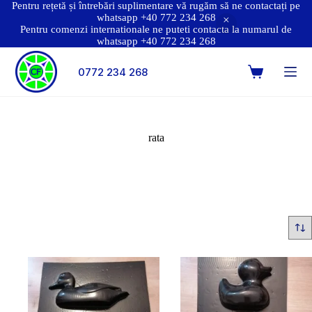
Pentru rețetă și întrebări suplimentare vă rugăm să ne contactați pe
whatsapp +40 772 234 268
Pentru comenzi internationale ne puteti contacta la numarul de
whatsapp +40 772 234 268
0772 234 268
rata