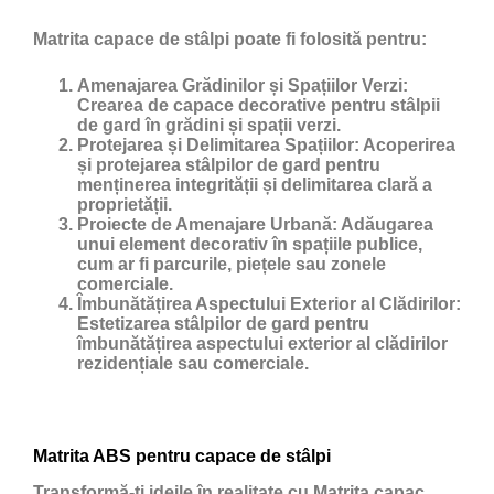
Matrita capace de stâlpi poate fi folosită pentru:
Amenajarea Grădinilor și Spațiilor Verzi:
Crearea de capace decorative pentru stâlpii
de gard în grădini și spații verzi.
Protejarea și Delimitarea Spațiilor:
Acoperirea
și protejarea stâlpilor de gard pentru
menținerea integrității și delimitarea clară a
proprietății.
Proiecte de Amenajare Urbană:
Adăugarea
unui element decorativ în spațiile publice,
cum ar fi parcurile, piețele sau zonele
comerciale.
Îmbunătățirea Aspectului Exterior al Clădirilor:
Estetizarea stâlpilor de gard pentru
îmbunătățirea aspectului exterior al clădirilor
rezidențiale sau comerciale.
Matrita ABS pentru capace de stâlpi
Transformă-ți ideile în realitate cu Matrita capac