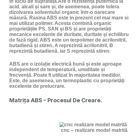
în luciu de suprafață.Are o rezistență puternică la
acid, alcali și sare și, de asemenea, poate tolera
dizolvarea solventului organic într-o oarecare
măsură. Rasina ABS este in prezent cel mai mare si
mai utilizat polimer. Acesta combină organic
proprietățile PS, SAN și BS și are proprietăți
mecanice excelente de duritate, duritate și echilibru
de fază rigid. ABS este un terpolimer de acrilonitril,
butadienă și stiren, A reprezintă acrilonitril, B
reprezintă butadienă, iar S reprezintă stiren.
ABS are o izolație electrică bună și este aproape
independent de temperatură, umiditate și
frecvență. Poate fi utilizat în majoritatea mediilor.
Este, de asemenea, un termoplastic cu proprietăți
excelente de prelucrare.
Matrița ABS – Procesul De Creare.
cnc – realizare model matrită