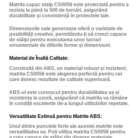
Matrita capac stalp CS0056 este proiectată pentru a
rezista la până la 500 de turnări, asigurând
durabilitate și consistență în proiectele tale.
Dimensiunile sale generoase oferă o varietate de
posibilități creative, permitându-ți să creezi capace
de stâlpi pentru executarea unor lucrari
ornamentale de diferite forme și dimensiuni.
Material de Înaltă Calitate:
Construită din ABS, un material robust și rezistent,
matrita CS0056 este alegerea perfectă pentru cei
care doresc rezultate de calitate superioară.
ABS-ul este cunoscut pentru durabilitatea sa și
rezistența la uzură, asigurând că matrita va rămâne
în condiții excelente de-a lungul utilizărilor repetate.
Versatilitate Extinsă pentru Matrite ABS:
Unul dintre punctele forte ale acestei matrite este
versatilitatea sa. Poți utiliza matrita CS0056 pentru
a crea capace de stâlpi din diverse materiale,