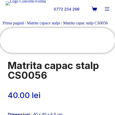
0772 234 268
Prima pagină
/
Matrite capace stalpi
/ Matrita capac stalp CS0056
Matrita capac stalp
CS0056
40.00
lei
Dimensiuni
: 40 x 40 x 6.5 cm