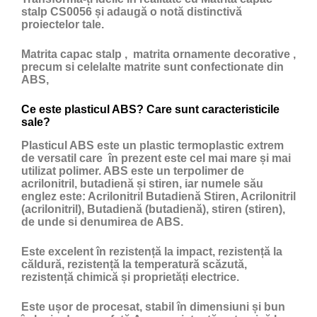
stalp CS0056 și adaugă o notă distinctivă
proiectelor tale.
Matrita capac stalp , matrita ornamente decorative ,
precum si celelalte matrite sunt confectionate din
ABS,
Ce este plasticul ABS? Care sunt caracteristicile
sale?
Plasticul ABS
este un
plastic
termoplastic extrem
de versatil care în prezent este cel mai mare și mai
utilizat polimer. ABS este un terpolimer de
acrilonitril, butadienă și stiren, iar numele său
englez este: Acrilonitril Butadienă Stiren, Acrilonitril
(acrilonitril), Butadienă (butadienă), stiren (stiren),
de unde si denumirea de ABS.
Este excelent în rezistență la impact, rezistență la
căldură, rezistență la temperatură scăzută,
rezistență chimică și proprietăți electrice.
Este ușor de procesat, stabil în dimensiuni și bun