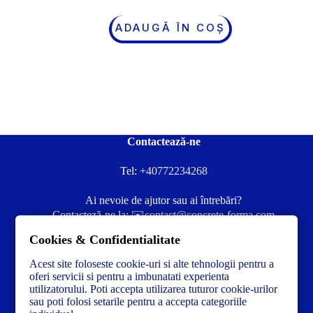
ADAUGĂ ÎN COȘ
Contactează-ne
Tel:
+40772234268
Ai nevoie de ajutor sau ai întrebări?
Contacteză-ne la:
✉️contact@concrete-forma.com
Cookies & Confidentialitate
Str. Dacia Nr 12 Ineu, Arad 315300 Romania
Acest site foloseste cookie-uri si alte tehnologii pentru a
oferi servicii si pentru a imbunatati experienta
utilizatorului. Poti accepta utilizarea tuturor cookie-urilor
sau poti folosi setarile pentru a accepta categoriile