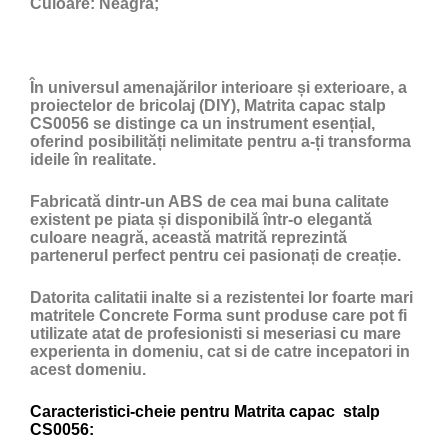
Culoare:
Neagră;
În universul amenajărilor interioare și exterioare, a
proiectelor de bricolaj (DIY), Matrita capac stalp
CS0056 se distinge ca un instrument esențial,
oferind posibilități nelimitate pentru a-ți transforma
ideile în realitate.
Fabricată dintr-un ABS de cea mai buna calitate
existent pe piata și disponibilă într-o elegantă
culoare neagră, această matrită reprezintă
partenerul perfect pentru cei pasionați de creație.
Datorita calitatii inalte si a rezistentei lor foarte mari
matritele Concrete Forma sunt produse care pot fi
utilizate atat de profesionisti si meseriasi cu mare
experienta in domeniu, cat si de catre incepatori in
acest domeniu.
Caracteristici-cheie pentru Matrita capac stalp
CS0056: