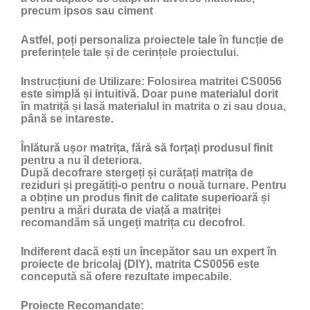
precum ipsos sau ciment
Astfel, poți personaliza proiectele tale în funcție de
preferințele tale și de cerințele proiectului.
Instrucțiuni de Utilizare:
Folosirea matritei CS0056
este simplă și intuitivă. Doar pune materialul dorit
în matriță și lasă materialul in matrita o zi sau doua,
până se intareste.
Înlătură ușor matrița, fără să forțați produsul finit
pentru a nu îl deteriora.
După decofrare stergeți și curățați matrița de
reziduri și pregătiți-o pentru o nouă turnare. Pentru
a obține un produs finit de calitate superioară și
pentru a mări durata de viață a matriței
recomandăm să ungeți matrița cu
decofrol
.
Indiferent dacă ești un începător sau un expert în
proiecte de bricolaj (DIY), matrita CS0056 este
concepută să ofere rezultate impecabile.
Proiecte Recomandate: