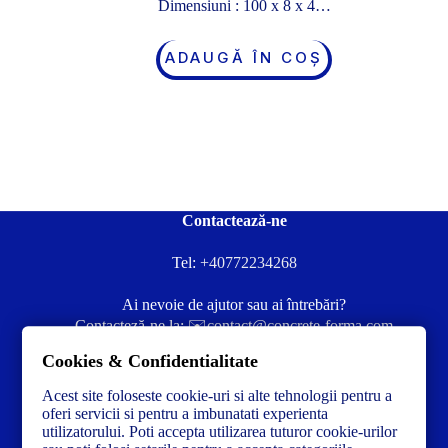
Dimensiuni : 100 x 8 x 4…
ADAUGĂ ÎN COȘ
Contactează-ne
Tel:
+40772234268
Ai nevoie de ajutor sau ai întrebări?
Contacteză-ne la:
✉️contact@concrete-forma.com
Cookies & Confidentialitate
Str. Dacia Nr 12 Ineu, Arad 315300 Romania
Acest site foloseste cookie-uri si alte tehnologii pentru a
oferi servicii si pentru a imbunatati experienta
utilizatorului. Poti accepta utilizarea tuturor cookie-urilor