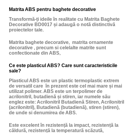
Matrita ABS pentru baghete decorative
Transformă-ți ideile în realitate cu Matrita Baghete
Decorative BD0017 și adaugă o notă distinctivă
proiectelor tale.
Matrita baghete decorative, matrita ornamente
decorative , precum si celelalte matrite sunt
confectionate din ABS,
Ce este plasticul ABS? Care sunt caracteristicile
sale?
Plasticul ABS
este un
plastic
termoplastic extrem
de versatil care în prezent este cel mai mare și mai
utilizat polimer. ABS este un terpolimer de
acrilonitril, butadienă și stiren, iar numele său
englez este: Acrilonitril Butadienă Stiren, Acrilonitril
(acrilonitril), Butadienă (butadienă), stiren (stiren),
de unde si denumirea de ABS.
Este excelent în rezistență la impact, rezistență la
căldură, rezistență la temperatură scăzută,