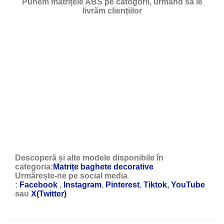
Punem matrițele ABS pe catogorii, urmând să le
livrăm cliențiilor
Descoperă și alte modele disponibile în
categoria:
Matrițe baghete decorative
Urmărește-ne pe social media
:
Facebook
,
Instagram
,
Pinterest
,
Tiktok,
YouTube
sau
X(Twitter)