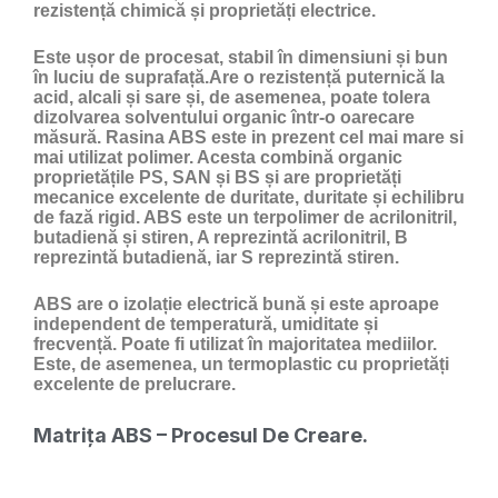
rezistență chimică și proprietăți electrice.
Este ușor de procesat, stabil în dimensiuni și bun
în luciu de suprafață.Are o rezistență puternică la
acid, alcali și sare și, de asemenea, poate tolera
dizolvarea solventului organic într-o oarecare
măsură. Rasina ABS este in prezent cel mai mare si
mai utilizat polimer. Acesta combină organic
proprietățile PS, SAN și BS și are proprietăți
mecanice excelente de duritate, duritate și echilibru
de fază rigid. ABS este un terpolimer de acrilonitril,
butadienă și stiren, A reprezintă acrilonitril, B
reprezintă butadienă, iar S reprezintă stiren.
ABS are o izolație electrică bună și este aproape
independent de temperatură, umiditate și
frecvență. Poate fi utilizat în majoritatea mediilor.
Este, de asemenea, un termoplastic cu proprietăți
excelente de prelucrare.
Matrița ABS – Procesul De Creare.