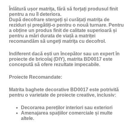
Înlătură ușor matrița, fără să forțați produsul finit
pentru a nu îl deteriora.
După decofrare stergeți și curățați matrița de
reziduri și pregătiți-o pentru o nouă turnare. Pentru
a obține un produs finit de calitate superioară și
pentru a mări durata de viață a matriței
recomandăm să ungeți matrița cu
decofrol
.
Indiferent dacă ești un începător sau un expert în
proiecte de bricolaj (DIY), matrita BD0017 este
concepută să ofere rezultate impecabile.
Proiecte Recomandate:
Matrita baghete decorative BD0017 este potrivită
pentru o varietate de proiecte creative, inclusiv:
Decorarea pereților interiori sau exteriori
Amenajarea spațiilor comerciale și multe
altele.