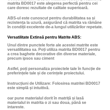
matrita BD0017 este alegerea perfectă pentru cei
care doresc rezultate de calitate superioară.
ABS-ul este cunoscut pentru durabilitatea sa și
rezistența la uzură, asigurând că matrita va rămâne
în condiții excelente de-a lungul utilizărilor repetate.
Versatilitate Extinsă pentru Matrite ABS:
Unul dintre punctele forte ale acestei matrite este
versatilitatea sa. Poți utiliza matrita BD0017 pentru
a crea baghete decorative din diverse materiale,
precum ipsos sau ciment
Astfel, poți personaliza proiectele tale în funcție de
preferințele tale și de cerințele proiectului.
Instrucțiuni de Utilizare:
Folosirea matritei BD0017
este simplă și intuitivă.
oar pune materialul dorit în matriță și lasă
materialul in matrita o zi sau doua, până se
intareste.