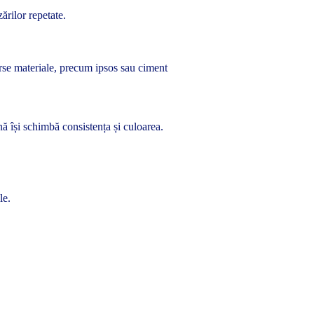
ărilor repetate.
verse materiale, precum ipsos sau ciment
nă își schimbă consistența și culoarea.
le.