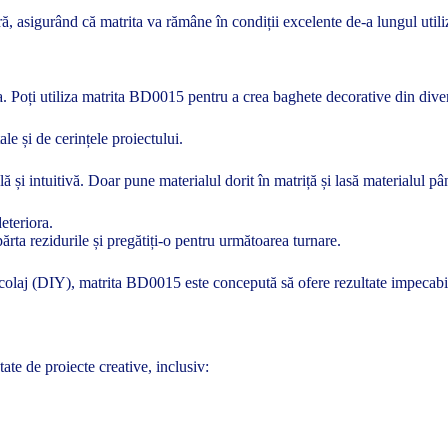
ă, asigurând că matrita va rămâne în condiții excelente de-a lungul utiliz
a sa. Poți utiliza matrita BD0015 pentru a crea baghete decorative din di
ale și de cerințele proiectului.
și intuitivă. Doar pune materialul dorit în matriță și lasă materialul pâ
deteriora.
ărta rezidurile și pregătiți-o pentru următoarea turnare.
ricolaj (DIY), matrita BD0015 este concepută să ofere rezultate impecabi
te de proiecte creative, inclusiv: