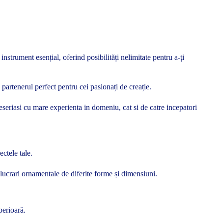
strument esențial, oferind posibilități nelimitate pentru a-ți
partenerul perfect pentru cei pasionați de creație.
 meseriasi cu mare experienta in domeniu, cat si de catre incepatori
ctele tale.
 lucrari ornamentale de diferite forme și dimensiuni.
perioară.