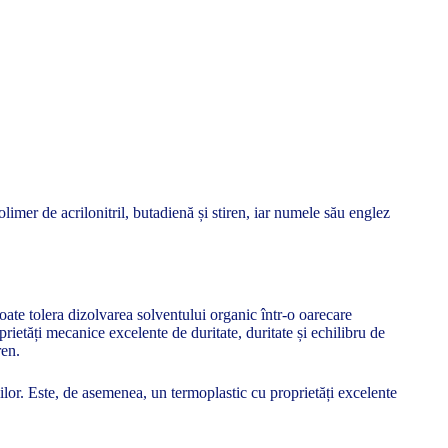
limer de acrilonitril, butadienă și stiren, iar numele său englez
poate tolera dizolvarea solventului organic într-o oarecare
ietăți mecanice excelente de duritate, duritate și echilibru de
ren.
ilor. Este, de asemenea, un termoplastic cu proprietăți excelente