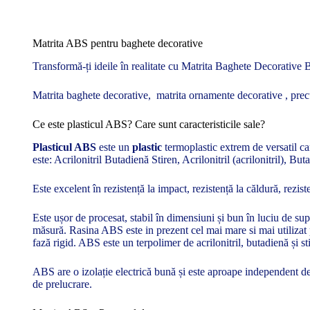
Matrita ABS pentru baghete decorative
Transformă-ți ideile în realitate cu Matrita Baghete Decorative 
Matrita baghete decorative, matrita ornamente decorative , prec
Ce este plasticul ABS? Care sunt caracteristicile sale?
Plasticul ABS
este un
plastic
termoplastic extrem de versatil car
este: Acrilonitril Butadienă Stiren, Acrilonitril (acrilonitril), B
Este excelent în rezistență la impact, rezistență la căldură, rezist
Este ușor de procesat, stabil în dimensiuni și bun în luciu de sup
măsură. Rasina ABS este in prezent cel mai mare si mai utilizat 
fază rigid. ABS este un terpolimer de acrilonitril, butadienă și sti
ABS are o izolație electrică bună și este aproape independent de 
de prelucrare.