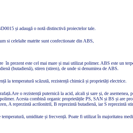
BD0015 și adaugă o notă distinctivă proiectelor tale.
um si celelalte matrite sunt confectionate din ABS,
e în prezent este cel mai mare și mai utilizat polimer. ABS este un terpo
utadienă (butadienă), stiren (stiren), de unde si denumirea de ABS.
ență la temperatură scăzută, rezistență chimică și proprietăți electrice.
rafață.Are o rezistență puternică la acid, alcali și sare și, de asemenea, 
polimer. Acesta combină organic proprietățile PS, SAN și BS și are propr
ren, A reprezintă acrilonitril, B reprezintă butadienă, iar S reprezintă sti
temperatură, umiditate și frecvență. Poate fi utilizat în majoritatea medi