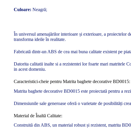
Culoare:
Neagră;
În universul amenajărilor interioare și exterioare, a proiectelor
transforma ideile în realitate.
Fabricată dintr-un ABS de cea mai buna calitate existent pe piata 
Datorita calitatii inalte si a rezistentei lor foarte mari matritel
in acest domeniu.
Caracteristici-cheie pentru Matrita baghete decorative BD0015:
Matrita baghete decorative BD0015 este proiectată pentru a rezista
Dimensiunile sale generoase oferă o varietate de posibilități cre
Material de Înaltă Calitate:
Construită din ABS, un material robust și rezistent, matrita BD00