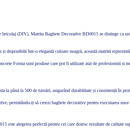
 de bricolaj (DIY), Matrita Baghete Decorative BD0015 se distinge ca un in
și disponibilă într-o elegantă culoare neagră, această matrită reprezintă 
e Concrete Forma sunt produse care pot fi utilizate atat de profesionisti si
 la până la 500 de turnări, asigurând durabilitate și consistență în proie
ative, permitându-ți să creezi baghete decorative pentru executarea unor
15 este alegerea perfectă pentru cei care doresc rezultate de calitate su