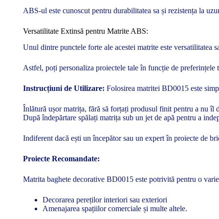
ABS-ul este cunoscut pentru durabilitatea sa și rezistența la uzur
Versatilitate Extinsă pentru Matrite ABS:
Unul dintre punctele forte ale acestei matrite este versatilitate
Astfel, poți personaliza proiectele tale în funcție de preferințele t
Instrucțiuni de Utilizare:
Folosirea matritei BD0015 este simplă 
Înlătură ușor matrița, fără să forțați produsul finit pentru a nu îl 
După îndepărtare spălați matrița sub un jet de apă pentru a indep
Indiferent dacă ești un începător sau un expert în proiecte de b
Proiecte Recomandate:
Matrita baghete decorative BD0015 este potrivită pentru o varieta
Decorarea pereților interiori sau exteriori
Amenajarea spațiilor comerciale și multe altele.