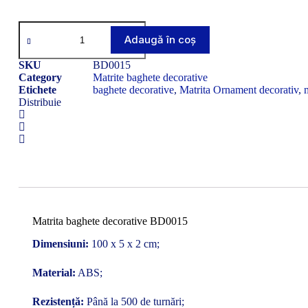
Cantitate
Matrita
Adaugă în coș
baghete
decorative
SKU
BD0015
BD0015
Category
Matrite baghete decorative
Etichete
baghete decorative
,
Matrita Ornament decorativ
,
Distribuie
Matrita baghete decorative BD0015
Dimensiuni:
100 x 5 x 2 cm;
Material:
ABS;
Rezistență:
Până la 500 de turnări;