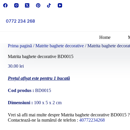
Sari
la
conținut
0772 234 268
Home
Prima pagină
/
Matrite baghete decorative
/ Matrita baghete decor
Matrita baghete decorative BD0015
30.00
lei
Prețul afișat este pentru 1 bucată
Cod produs :
BD0015
Dimensiuni :
100 x 5 x 2 cm
Vrei să afli mai multe despre Matrita baghete decorative BD0015 ?
Contactează-ne la numărul de telefon :
40772234268