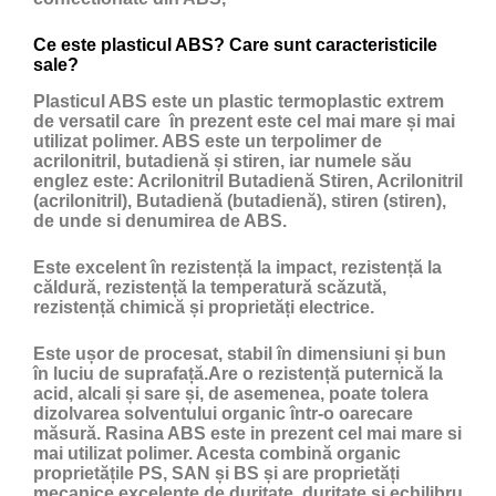
Ce este plasticul ABS? Care sunt caracteristicile
sale?
Plasticul ABS
este un
plastic
termoplastic extrem
de versatil care în prezent este cel mai mare și mai
utilizat polimer. ABS este un terpolimer de
acrilonitril, butadienă și stiren, iar numele său
englez este: Acrilonitril Butadienă Stiren, Acrilonitril
(acrilonitril), Butadienă (butadienă), stiren (stiren),
de unde si denumirea de ABS.
Este excelent în rezistență la impact, rezistență la
căldură, rezistență la temperatură scăzută,
rezistență chimică și proprietăți electrice.
Este ușor de procesat, stabil în dimensiuni și bun
în luciu de suprafață.Are o rezistență puternică la
acid, alcali și sare și, de asemenea, poate tolera
dizolvarea solventului organic într-o oarecare
măsură. Rasina ABS este in prezent cel mai mare si
mai utilizat polimer. Acesta combină organic
proprietățile PS, SAN și BS și are proprietăți
mecanice excelente de duritate, duritate și echilibru