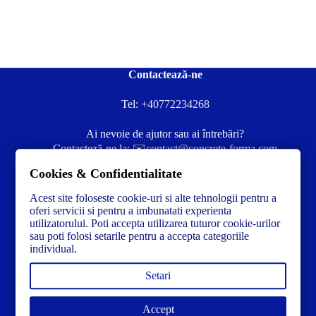
Contactează-ne
Tel:
+40772234268
Ai nevoie de ajutor sau ai întrebări?
Contacteză-ne la:
✉️contact@concrete-forma.com
Cookies & Confidentialitate
Str. Dacia Nr 12 Ineu, Arad 315300 Romania
Acest site foloseste cookie-uri si alte tehnologii pentru a
oferi servicii si pentru a imbunatati experienta
utilizatorului. Poti accepta utilizarea tuturor cookie-urilor
sau poti folosi setarile pentru a accepta categoriile
individual.
Setari
Accept