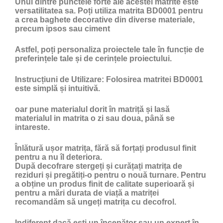
Unul dintre punctele forte ale acestei matrite este
versatilitatea sa. Poți utiliza matrita BD0001 pentru
a crea baghete decorative din diverse materiale,
precum ipsos sau ciment
Astfel, poți personaliza proiectele tale în funcție de
preferințele tale și de cerințele proiectului.
Instrucțiuni de Utilizare:
Folosirea matritei BD0001
este simplă și intuitivă.
oar pune materialul dorit în matriță și lasă
materialul in matrita o zi sau doua, până se
intareste.
Înlătură ușor matrița, fără să forțați produsul finit
pentru a nu îl deteriora.
După decofrare stergeți și curățați matrița de
reziduri și pregătiți-o pentru o nouă turnare. Pentru
a obține un produs finit de calitate superioară și
pentru a mări durata de viață a matriței
recomandăm să ungeți matrița cu
decofrol
.
Indiferent dacă ești un începător sau un expert în