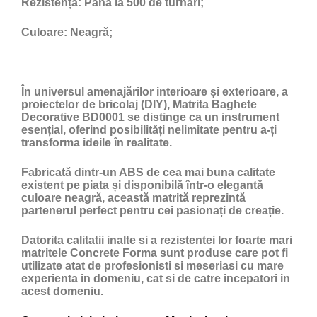
Rezistență:
Până la 500 de turnări;
Culoare:
Neagră;
În universul amenajărilor interioare și exterioare, a
proiectelor de bricolaj (DIY), Matrita Baghete
Decorative BD0001 se distinge ca un instrument
esențial, oferind posibilități nelimitate pentru a-ți
transforma ideile în realitate.
Fabricată dintr-un ABS de cea mai buna calitate
existent pe piata și disponibilă într-o elegantă
culoare neagră, această matrită reprezintă
partenerul perfect pentru cei pasionați de creație.
Datorita calitatii inalte si a rezistentei lor foarte mari
matritele Concrete Forma sunt produse care pot fi
utilizate atat de profesionisti si meseriasi cu mare
experienta in domeniu, cat si de catre incepatori in
acest domeniu.