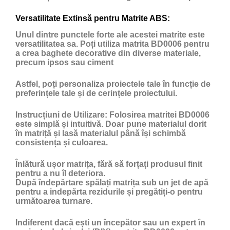
Versatilitate Extinsă pentru Matrite ABS:
Unul dintre punctele forte ale acestei matrite este
versatilitatea sa. Poți utiliza matrita BD0006 pentru
a crea baghete decorative din diverse materiale,
precum ipsos sau ciment
Astfel, poți personaliza proiectele tale în funcție de
preferințele tale și de cerințele proiectului.
Instrucțiuni de Utilizare:
Folosirea matritei BD0006
este simplă și intuitivă. Doar pune materialul dorit
în matriță și lasă materialul până își schimbă
consistența și culoarea.
Înlătură ușor matrița, fără să forțați produsul finit
pentru a nu îl deteriora.
După îndepărtare spălați matrița sub un jet de apă
pentru a indepărta rezidurile și pregătiți-o pentru
următoarea turnare.
Indiferent dacă ești un începător sau un expert în