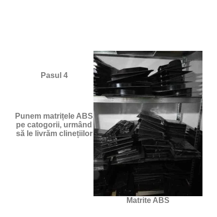
Pasul 4
Punem matrițele ABS
pe catogorii, urmând
să le livrăm clinețiilor
Matrite ABS