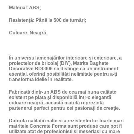
Material:
ABS;
Rezistență:
Până la 500 de turnări;
Culoare:
Neagră.
În universul amenajărilor interioare și exterioare, a
proiectelor de bricolaj (DIY), Matrita Baghete
Decorative BD0006 se distinge ca un instrument
esențial, oferind posibilități nelimitate pentru a-ți
transforma ideile în realitate.
Fabricată dintr-un ABS de cea mai buna calitate
existent pe piata și disponibilă într-o elegantă
culoare neagră, această matrită reprezintă
partenerul perfect pentru cei pasionați de creație.
Datorita calitatii inalte si a rezistentei lor foarte mari
matritele Concrete Forma sunt produse care pot fi
utilizate atat de profesionisti si meseriasi cu mare