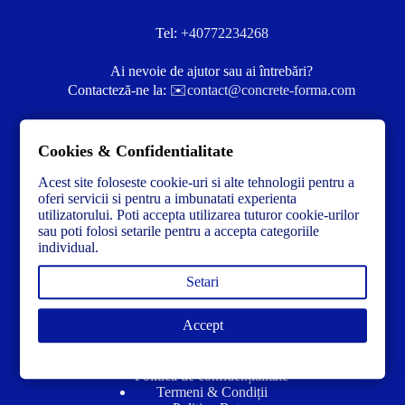
Tel:
+40772234268
Ai nevoie de ajutor sau ai întrebări?
Contacteză-ne la:
✉️contact@concrete-forma.com
Str. Dacia Nr 12 Ineu, Arad 315300 Romania
Cookies & Confidentialitate
Acest site foloseste cookie-uri si alte tehnologii pentru a
oferi servicii si pentru a imbunatati experienta
utilizatorului. Poti accepta utilizarea tuturor cookie-urilor
sau poti folosi setarile pentru a accepta categoriile
individual.
Setari
Accept
Link-uri utile
Politică de confidențialitate
Termeni & Condiții