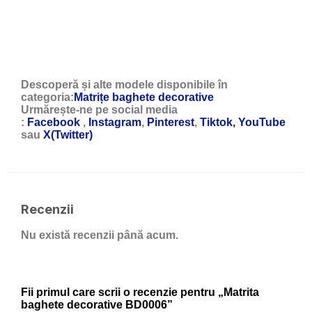
Descoperă și alte modele disponibile în
categoria:
Matrițe baghete decorative
Urmărește-ne pe social media
:
Facebook
,
Instagram
,
Pinterest
,
Tiktok,
YouTube
sau
X(Twitter)
Recenzii
Nu există recenzii până acum.
Fii primul care scrii o recenzie pentru „Matrita
baghete decorative BD0006”