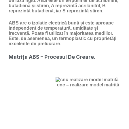
de fază rigid. ABS este un terpolimer de acrilonitril,
butadienă și stiren, A reprezintă acrilonitril, B
reprezintă butadienă, iar S reprezintă stiren.
ABS are o izolație electrică bună și este aproape
independent de temperatură, umiditate și
frecvență. Poate fi utilizat în majoritatea mediilor.
Este, de asemenea, un termoplastic cu proprietăți
excelente de prelucrare.
Matrița ABS – Procesul De Creare.
cnc – realizare model matrită