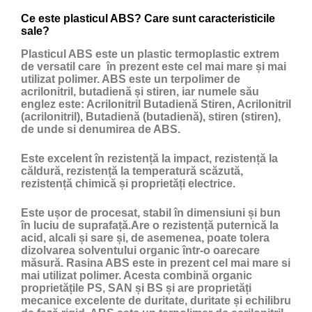
Ce este plasticul ABS? Care sunt caracteristicile
sale?
Plasticul ABS
este un
plastic
termoplastic extrem
de versatil care în prezent este cel mai mare și mai
utilizat polimer. ABS este un terpolimer de
acrilonitril, butadienă și stiren, iar numele său
englez este: Acrilonitril Butadienă Stiren, Acrilonitril
(acrilonitril), Butadienă (butadienă), stiren (stiren),
de unde si denumirea de ABS.
Este excelent în rezistență la impact, rezistență la
căldură, rezistență la temperatură scăzută,
rezistență chimică și proprietăți electrice.
Este ușor de procesat, stabil în dimensiuni și bun
în luciu de suprafață.Are o rezistență puternică la
acid, alcali și sare și, de asemenea, poate tolera
dizolvarea solventului organic într-o oarecare
măsură. Rasina ABS este in prezent cel mai mare si
mai utilizat polimer. Acesta combină organic
proprietățile PS, SAN și BS și are proprietăți
mecanice excelente de duritate, duritate și echilibru