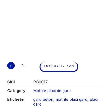
ADAUGĂ ÎN COȘ
SKU
PG0017
Category
Matrite placi de gard
Etichete
gard beton
,
matrite placi gard
,
placi
gard