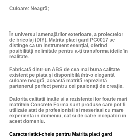
Culoare:
Neagră;
În universul amenajărilor exterioare, a proiectelor
de bricolaj (DIY), Matrita placi gard PG0017 se
distinge ca un instrument esențial, oferind
posibilități nelimitate pentru a-ți transforma ideile în
realitate.
Fabricată dintr-un ABS de cea mai buna calitate
existent pe piata și disponibilă într-o elegantă
culoare neagră, această matrită reprezintă
partenerul perfect pentru cei pasionați de creație.
Datorita calitatii inalte si a rezistentei lor foarte mari
matritele Concrete Forma sunt produse care pot fi
utilizate atat de profesionisti si meseriasi cu mare
experienta in domeniu, cat si de catre incepatori in
acest domeniu.
Caracteristici-cheie pentru Matrita placi gard