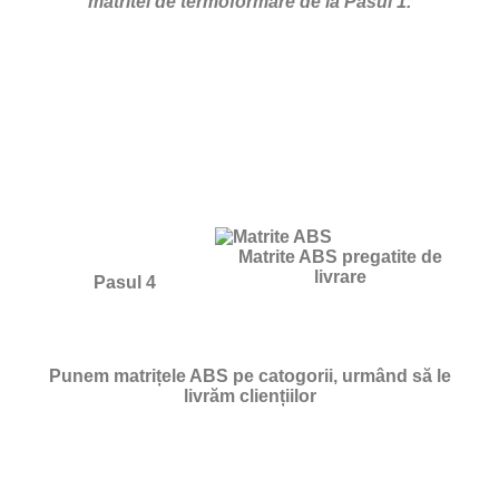
matritei de termoformare de la Pasul 1.
Matrite ABS pregatite de
livrare
Pasul 4
Punem matrițele ABS pe catogorii, urmând să le
livrăm cliențiilor