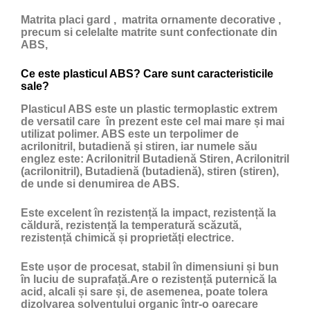
Matrita placi gard , matrita ornamente decorative ,
precum si celelalte matrite sunt confectionate din
ABS,
Ce este plasticul ABS? Care sunt caracteristicile
sale?
Plasticul ABS
este un
plastic
termoplastic extrem
de versatil care în prezent este cel mai mare și mai
utilizat polimer. ABS este un terpolimer de
acrilonitril, butadienă și stiren, iar numele său
englez este: Acrilonitril Butadienă Stiren, Acrilonitril
(acrilonitril), Butadienă (butadienă), stiren (stiren),
de unde si denumirea de ABS.
Este excelent în rezistență la impact, rezistență la
căldură, rezistență la temperatură scăzută,
rezistență chimică și proprietăți electrice.
Este ușor de procesat, stabil în dimensiuni și bun
în luciu de suprafață.Are o rezistență puternică la
acid, alcali și sare și, de asemenea, poate tolera
dizolvarea solventului organic într-o oarecare