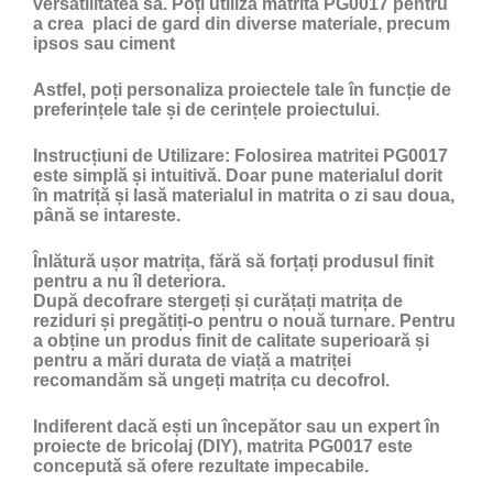
versatilitatea sa. Poți utiliza matrita PG0017 pentru
a crea placi de gard din diverse materiale, precum
ipsos sau ciment
Astfel, poți personaliza proiectele tale în funcție de
preferințele tale și de cerințele proiectului.
Instrucțiuni de Utilizare:
Folosirea matritei PG0017
este simplă și intuitivă. Doar pune materialul dorit
în matriță și lasă materialul in matrita o zi sau doua,
până se intareste.
Înlătură ușor matrița, fără să forțați produsul finit
pentru a nu îl deteriora.
După decofrare stergeți și curățați matrița de
reziduri și pregătiți-o pentru o nouă turnare. Pentru
a obține un produs finit de calitate superioară și
pentru a mări durata de viață a matriței
recomandăm să ungeți matrița cu
decofrol
.
Indiferent dacă ești un începător sau un expert în
proiecte de bricolaj (DIY), matrita PG0017 este
concepută să ofere rezultate impecabile.