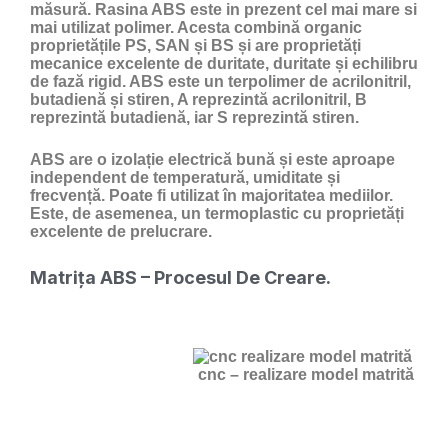
măsură. Rasina ABS este in prezent cel mai mare si
mai utilizat polimer. Acesta combină organic
proprietățile PS, SAN și BS și are proprietăți
mecanice excelente de duritate, duritate și echilibru
de fază rigid. ABS este un terpolimer de acrilonitril,
butadienă și stiren, A reprezintă acrilonitril, B
reprezintă butadienă, iar S reprezintă stiren.
ABS are o izolație electrică bună și este aproape
independent de temperatură, umiditate și
frecvență. Poate fi utilizat în majoritatea mediilor.
Este, de asemenea, un termoplastic cu proprietăți
excelente de prelucrare.
Matrița ABS – Procesul De Creare.
cnc – realizare model matrită