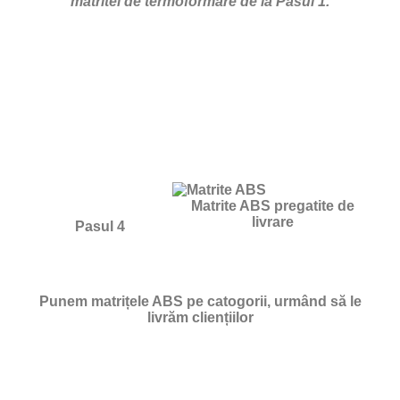
matritei de termoformare de la Pasul 1.
Matrite ABS pregatite de
livrare
Pasul 4
Punem matrițele ABS pe catogorii, urmând să le
livrăm cliențiilor