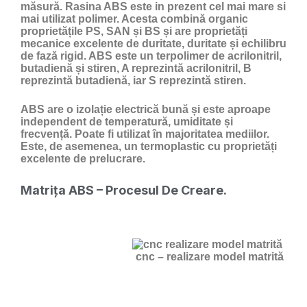
măsură. Rasina ABS este in prezent cel mai mare si
mai utilizat polimer. Acesta combină organic
proprietățile PS, SAN și BS și are proprietăți
mecanice excelente de duritate, duritate și echilibru
de fază rigid. ABS este un terpolimer de acrilonitril,
butadienă și stiren, A reprezintă acrilonitril, B
reprezintă butadienă, iar S reprezintă stiren.
ABS are o izolație electrică bună și este aproape
independent de temperatură, umiditate și
frecvență. Poate fi utilizat în majoritatea mediilor.
Este, de asemenea, un termoplastic cu proprietăți
excelente de prelucrare.
Matrița ABS – Procesul De Creare.
cnc – realizare model matrită