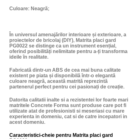
Culoare:
Neagră;
În universul amenajărilor interioare și exterioare, a
proiectelor de bricolaj (DIY), Matrita placi gard
PG0022 se distinge ca un instrument esențial,
oferind posibilități nelimitate pentru a-ți transforma
ideile în realitate.
Fabricată dintr-un ABS de cea mai buna calitate
existent pe piata și disponibilă într-o elegantă
culoare neagră, această matrită reprezintă
partenerul perfect pentru cei pasionați de creație.
Datorita calitatii inalte si a rezistentei lor foarte mari
matritele Concrete Forma sunt produse care pot fi
utilizate atat de profesionisti si meseriasi cu mare
experienta in domeniu, cat si de catre incepatori in
acest domeniu.
Caracteristici-cheie pentru Matrita placi gard