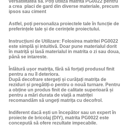
versatilitatea sa. Poți utiliza matrita PG0022 pentru
a crea placi de gard din diverse materiale, precum
ipsos sau ciment
Astfel, poți personaliza proiectele tale în funcție de
preferințele tale și de cerințele proiectului.
Instrucțiuni de Utilizare:
Folosirea matritei PG0022
este simplă și intuitivă. Doar pune materialul dorit
în matriță și lasă materialul in matrita o zi sau doua,
până se intareste.
Înlătură ușor matrița, fără să forțați produsul finit
pentru a nu îl deteriora.
După decofrare stergeți și curățați matrița de
reziduri și pregătiți-o pentru o nouă turnare. Pentru
a obține un produs finit de calitate superioară și
pentru a mări durata de viață a matriței
recomandăm să ungeți matrița cu
decofrol
.
Indiferent dacă ești un începător sau un expert în
proiecte de bricolaj (DIY), matrita PG0022 este
concepută să ofere rezultate impecabile.