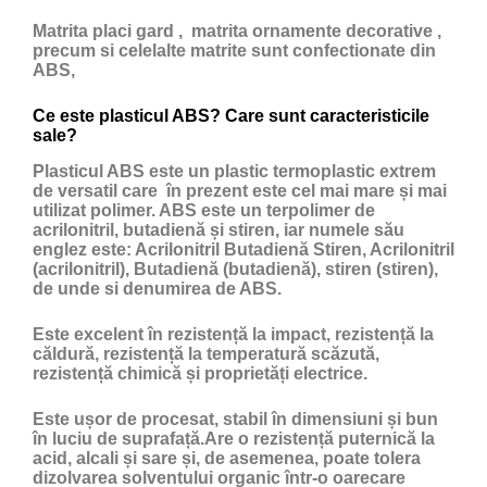
Matrita placi gard , matrita ornamente decorative ,
precum si celelalte matrite sunt confectionate din
ABS,
Ce este plasticul ABS? Care sunt caracteristicile
sale?
Plasticul ABS
este un
plastic
termoplastic extrem
de versatil care în prezent este cel mai mare și mai
utilizat polimer. ABS este un terpolimer de
acrilonitril, butadienă și stiren, iar numele său
englez este: Acrilonitril Butadienă Stiren, Acrilonitril
(acrilonitril), Butadienă (butadienă), stiren (stiren),
de unde si denumirea de ABS.
Este excelent în rezistență la impact, rezistență la
căldură, rezistență la temperatură scăzută,
rezistență chimică și proprietăți electrice.
Este ușor de procesat, stabil în dimensiuni și bun
în luciu de suprafață.Are o rezistență puternică la
acid, alcali și sare și, de asemenea, poate tolera
dizolvarea solventului organic într-o oarecare