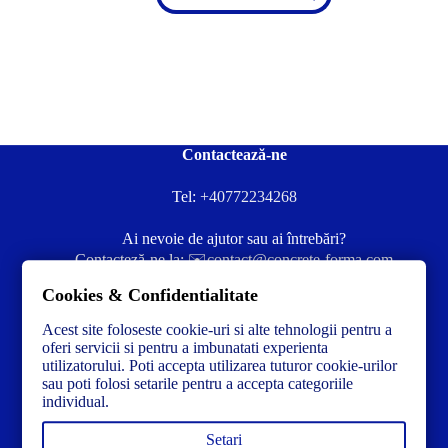
Contactează-ne
Tel:
+40772234268
Ai nevoie de ajutor sau ai întrebări?
Contacteză-ne la:
✉️contact@concrete-forma.com
Cookies & Confidentialitate
Str. Dacia Nr 12 Ineu, Arad 315300 Romania
Acest site foloseste cookie-uri si alte tehnologii pentru a
oferi servicii si pentru a imbunatati experienta
utilizatorului. Poti accepta utilizarea tuturor cookie-urilor
sau poti folosi setarile pentru a accepta categoriile
individual.
Setari