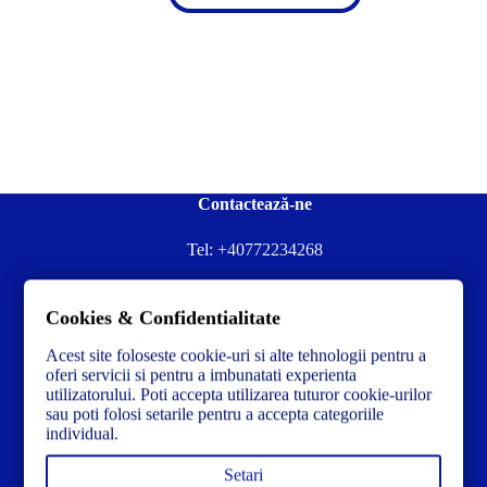
Contactează-ne
Tel:
+40772234268
Ai nevoie de ajutor sau ai întrebări?
Cookies & Confidentialitate
Contacteză-ne la:
✉️contact@concrete-forma.com
Acest site foloseste cookie-uri si alte tehnologii pentru a
Str. Dacia Nr 12 Ineu, Arad 315300 Romania
oferi servicii si pentru a imbunatati experienta
utilizatorului. Poti accepta utilizarea tuturor cookie-urilor
sau poti folosi setarile pentru a accepta categoriile
individual.
Setari