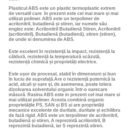
Plasticul ABS
este un
plastic
termoplastic extrem
de versatil care în prezent este cel mai mare și mai
utilizat polimer. ABS este un terpolimer de
acrilonitril, butadienă și stiren, iar numele său
englez este: Acrilonitril Butadienă Stiren, Acrilonitril
(acrilonitril), Butadienă (butadienă), stiren (stiren),
de unde si denumirea de ABS.
Este excelent în rezistență la impact, rezistență la
căldură, rezistență la temperatură scăzută,
rezistență chimică și proprietăți electrice.
Este ușor de procesat, stabil în dimensiuni și bun
în luciu de suprafață.Are o rezistență puternică la
acid, alcali și sare și, de asemenea, poate tolera
dizolvarea solventului organic într-o oarecare
măsură. Rasina ABS este in prezent cel mai mare si
mai utilizat polimer. Acesta combină organic
proprietățile PS, SAN și BS și are proprietăți
mecanice excelente de duritate, duritate și echilibru
de fază rigid. ABS este un terpolimer de acrilonitril,
butadienă și stiren, A reprezintă acrilonitril, B
reprezintă butadienă, iar S reprezintă stiren.