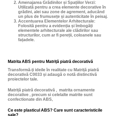
Amenajarea Grădinilor și Spațiilor Verzi:
Utilizată pentru a crea elemente decorative în
grădini, alei sau zone de agrement, aducând
un plus de frumusețe și autenticitate în peisaj.
Accentuarea Elementelor Arhitecturale:
Folosită pentru a evidenția și îmbogăți
elementele arhitecturale ale clădirilor sau
structurilor, cum ar fi pereții, coloanele sau
fațadele.
Matrita ABS pentru Matriță piatră decorativă
Transformă-ți ideile în realitate cu Matriță piatră
decorativă C0033 și adaugă o notă distinctivă
proiectelor tale.
Matriță piatră decorativă , matrita ornamente
decorative , precum si celelalte matrite sunt
confectionate din ABS,
Ce este plasticul ABS? Care sunt caracteristicile
sale?