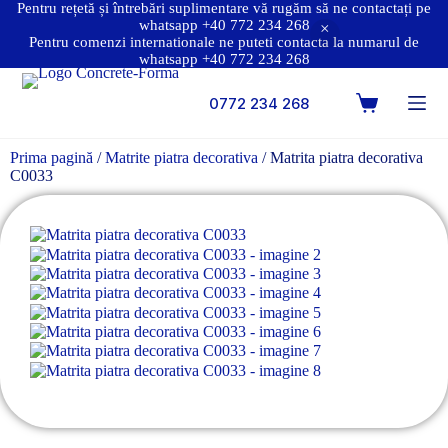
Pentru rețetă și întrebări suplimentare vă rugăm să ne contactați pe
whatsapp +40 772 234 268
Pentru comenzi internationale ne puteti contacta la numarul de
whatsapp +40 772 234 268
0772 234 268
Prima pagină
/
Matrite piatra decorativa
/ Matrita piatra decorativa
C0033