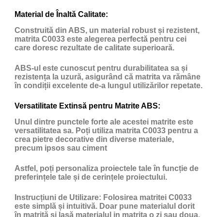
Material de Înaltă Calitate:
Construită din ABS, un material robust și rezistent,
matrita C0033 este alegerea perfectă pentru cei
care doresc rezultate de calitate superioară.
ABS-ul este cunoscut pentru durabilitatea sa și
rezistența la uzură, asigurând că matrita va rămâne
în condiții excelente de-a lungul utilizărilor repetate.
Versatilitate Extinsă pentru Matrite ABS:
Unul dintre punctele forte ale acestei matrite este
versatilitatea sa. Poți utiliza matrita C0033 pentru a
crea pietre decorative din diverse materiale,
precum ipsos sau ciment
Astfel, poți personaliza proiectele tale în funcție de
preferințele tale și de cerințele proiectului.
Instrucțiuni de Utilizare:
Folosirea matritei C0033
este simplă și intuitivă. Doar pune materialul dorit
în matriță și lasă materialul in matrita o zi sau doua,