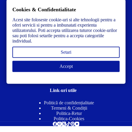
Tel:
+40772234268
Cookies & Confidentialitate
Ai nevoie de ajutor sau ai întrebări?
Contacteză-ne la:
✉️contact@concrete-forma.com
Acest site foloseste cookie-uri si alte tehnologii pentru a
oferi servicii si pentru a imbunatati experienta
utilizatorului. Poti accepta utilizarea tuturor cookie-urilor
Str. Dacia Nr 12 Ineu, Arad 315300 Romania
sau poti folosi setarile pentru a accepta categoriile
individual.
Setari
Accept
Link-uri utile
Politică de confidențialitate
Termeni & Condiții
Politica-Retur
Politica-Cookies