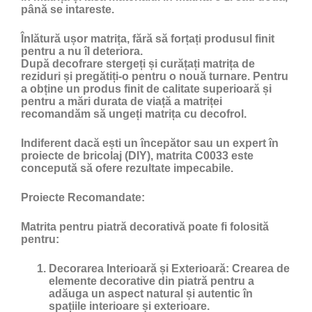
până se intareste.
Înlătură ușor matrița, fără să forțați produsul finit
pentru a nu îl deteriora.
După decofrare stergeți și curățați matrița de
reziduri și pregătiți-o pentru o nouă turnare. Pentru
a obține un produs finit de calitate superioară și
pentru a mări durata de viață a matriței
recomandăm să ungeți matrița cu
decofrol
.
Indiferent dacă ești un începător sau un expert în
proiecte de bricolaj (DIY), matrita C0033 este
concepută să ofere rezultate impecabile.
Proiecte Recomandate:
Matrita pentru piatră decorativă poate fi folosită
pentru:
Decorarea Interioară și Exterioară:
Crearea de
elemente decorative din piatră pentru a
adăuga un aspect natural și autentic în
spațiile interioare și exterioare.