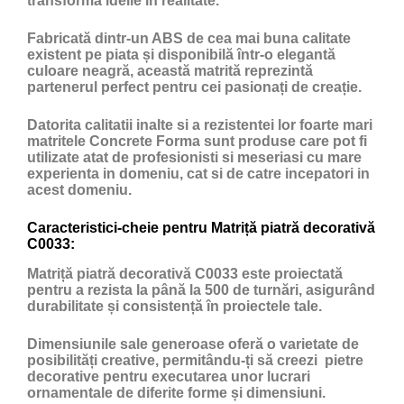
transforma ideile în realitate.
Fabricată dintr-un ABS de cea mai buna calitate
existent pe piata și disponibilă într-o elegantă
culoare neagră, această matrită reprezintă
partenerul perfect pentru cei pasionați de creație.
Datorita calitatii inalte si a rezistentei lor foarte mari
matritele Concrete Forma sunt produse care pot fi
utilizate atat de profesionisti si meseriasi cu mare
experienta in domeniu, cat si de catre incepatori in
acest domeniu.
Caracteristici-cheie pentru Matriță piatră decorativă
C0033:
Matriță piatră decorativă C0033 este proiectată
pentru a rezista la până la 500 de turnări, asigurând
durabilitate și consistență în proiectele tale.
Dimensiunile sale generoase oferă o varietate de
posibilități creative, permitându-ți să creezi pietre
decorative pentru executarea unor lucrari
ornamentale de diferite forme și dimensiuni.