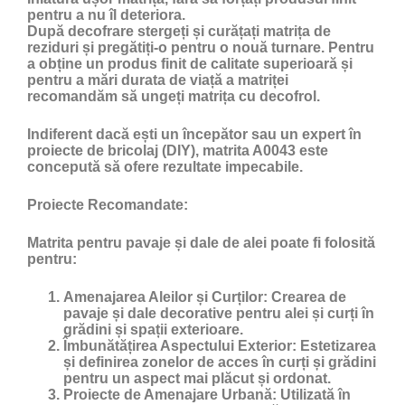
pentru a nu îl deteriora.
După decofrare stergeți și curățați matrița de
reziduri și pregătiți-o pentru o nouă turnare. Pentru
a obține un produs finit de calitate superioară și
pentru a mări durata de viață a matriței
recomandăm să ungeți matrița cu
decofrol
.
Indiferent dacă ești un începător sau un expert în
proiecte de bricolaj (DIY), matrita A0043 este
concepută să ofere rezultate impecabile.
Proiecte Recomandate:
Matrita pentru pavaje și dale de alei poate fi folosită
pentru:
Amenajarea Aleilor și Curților:
Crearea de
pavaje și dale decorative pentru alei și curți în
grădini și spații exterioare.
Îmbunătățirea Aspectului Exterior:
Estetizarea
și definirea zonelor de acces în curți și grădini
pentru un aspect mai plăcut și ordonat.
Proiecte de Amenajare Urbană:
Utilizată în