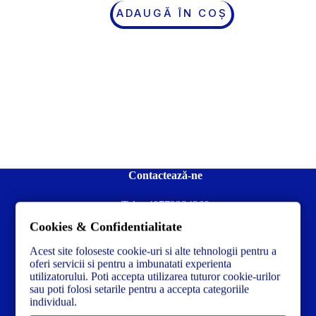
ADAUGĂ ÎN COȘ
Contactează-ne
Tel:
+40772234268
Cookies & Confidentialitate
Ai nevoie de ajutor sau ai întrebări?
Contacteză-ne la:
✉️contact@concrete-forma.com
Acest site foloseste cookie-uri si alte tehnologii pentru a
oferi servicii si pentru a imbunatati experienta
utilizatorului. Poti accepta utilizarea tuturor cookie-urilor
Str. Dacia Nr 12 Ineu, Arad 315300 Romania
sau poti folosi setarile pentru a accepta categoriile
individual.