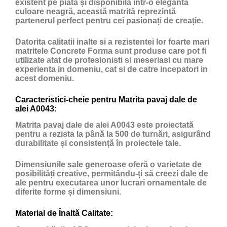
existent pe piata și disponibilă într-o elegantă
culoare neagră, această matrită reprezintă
partenerul perfect pentru cei pasionați de creație.
Datorita calitatii inalte si a rezistentei lor foarte mari
matritele Concrete Forma sunt produse care pot fi
utilizate atat de profesionisti si meseriasi cu mare
experienta in domeniu, cat si de catre incepatori in
acest domeniu.
Caracteristici-cheie pentru Matrita pavaj dale de
alei A0043:
Matrita pavaj dale de alei A0043 este proiectată
pentru a rezista la până la 500 de turnări, asigurând
durabilitate și consistență în proiectele tale.
Dimensiunile sale generoase oferă o varietate de
posibilități creative, permitându-ți să creezi dale de
ale pentru executarea unor lucrari ornamentale de
diferite forme și dimensiuni.
Material de Înaltă Calitate: