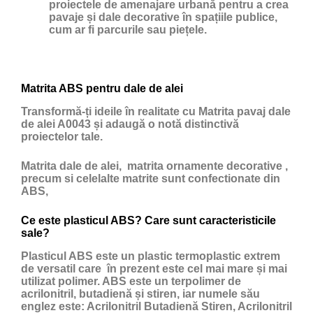
proiectele de amenajare urbană pentru a crea
pavaje și dale decorative în spațiile publice,
cum ar fi parcurile sau piețele.
Matrita ABS pentru dale de alei
Transformă-ți ideile în realitate cu Matrita pavaj dale
de alei A0043 și adaugă o notă distinctivă
proiectelor tale.
Matrita dale de alei, matrita ornamente decorative ,
precum si celelalte matrite sunt confectionate din
ABS,
Ce este plasticul ABS? Care sunt caracteristicile
sale?
Plasticul ABS
este un
plastic
termoplastic extrem
de versatil care în prezent este cel mai mare și mai
utilizat polimer. ABS este un terpolimer de
acrilonitril, butadienă și stiren, iar numele său
englez este: Acrilonitril Butadienă Stiren, Acrilonitril