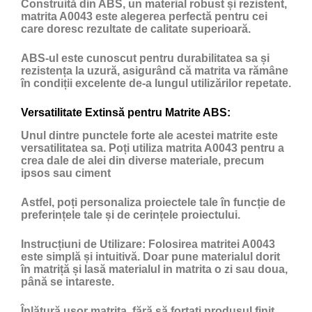
Construită din ABS, un material robust și rezistent,
matrita A0043 este alegerea perfectă pentru cei
care doresc rezultate de calitate superioară.
ABS-ul este cunoscut pentru durabilitatea sa și
rezistența la uzură, asigurând că matrita va rămâne
în condiții excelente de-a lungul utilizărilor repetate.
Versatilitate Extinsă pentru Matrite ABS:
Unul dintre punctele forte ale acestei matrite este
versatilitatea sa. Poți utiliza matrita A0043 pentru a
crea dale de alei din diverse materiale, precum
ipsos sau ciment
Astfel, poți personaliza proiectele tale în funcție de
preferințele tale și de cerințele proiectului.
Instrucțiuni de Utilizare:
Folosirea matritei A0043
este simplă și intuitivă. Doar pune materialul dorit
în matriță și lasă materialul in matrita o zi sau doua,
până se intareste.
Înlătură ușor matrița, fără să forțați produsul finit