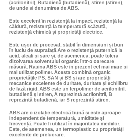
(acrilonitril), Butadienă (butadienă), stiren (stiren),
de unde si denumirea de ABS.
Este excelent în rezistență la impact, rezistență la
căldură, rezistență la temperatură scăzută,
rezistență chimică și proprietăți electrice.
Este ușor de procesat, stabil în dimensiuni și bun
în luciu de suprafață.Are o rezistență puternică la
acid, alcali și sare și, de asemenea, poate tolera
dizolvarea solventului organic într-o oarecare
măsură. Rasina ABS este in prezent cel mai mare si
mai utilizat polimer. Acesta combină organic
proprietățile PS, SAN și BS și are proprietăți
mecanice excelente de duritate, duritate și echilibru
de fază rigid. ABS este un terpolimer de acrilonitril,
butadienă și stiren, A reprezintă acrilonitril, B
reprezintă butadienă, iar S reprezintă stiren.
ABS are o izolație electrică bună și este aproape
independent de temperatură, umiditate și
frecvență. Poate fi utilizat în majoritatea mediilor.
Este, de asemenea, un termoplastic cu proprietăți
excelente de prelucrare.