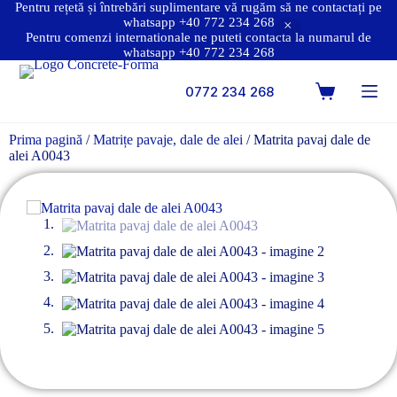
Pentru rețetă și întrebări suplimentare vă rugăm să ne contactați pe
whatsapp +40 772 234 268
Pentru comenzi internationale ne puteti contacta la numarul de
whatsapp +40 772 234 268
0772 234 268
Prima pagină
/
Matrițe pavaje, dale de alei
/ Matrita pavaj dale de
alei A0043