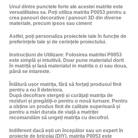
Unul dintre punctele forte ale acestei matrite este
versatilitatea sa. Poți utiliza matrita P0053 pentru a
crea panouri decorative / panouri 3D din diverse
materiale, precum ipsos sau ciment
Astfel, poți personaliza proiectele tale în funcție de
preferințele tale și de cerințele proiectului.
Instrucțiuni de Utilizare:
Folosirea matritei P0053
este simplă și intuitivă. Doar pune materialul dorit
în matriță și lasă materialul in matrita o zi sau doua,
până se intareste.
Înlătură ușor matrița, fără să forțați produsul finit
pentru a nu îl deteriora.
După decofrare stergeți și curățați matrița de
reziduri și pregătiți-o pentru o nouă turnare. Pentru
a obține un produs finit de calitate superioară și
pentru a mări durata de viață a matriței
recomandăm să ungeți matrița cu
decofrol
.
Indiferent dacă ești un începător sau un expert în
proiecte de bricolaj (DIY), matrita P0053 este