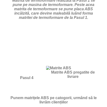
Matrita de termoformare realizata la
Pasul 1 se
pune pe masina de termoformare. Peste acea
matrita de termoformare se pune placa ABS
incălzită, care devine maleabilă luând forma
matritei de termoformare de la Pasul 1.
Matrite ABS pregatite de
livrare
Pasul 4
Punem matrițele ABS pe catogorii, urmând să le
livrăm cliențiilor