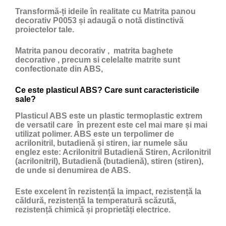
Transformă-ți ideile în realitate cu Matrita panou
decorativ P0053 și adaugă o notă distinctivă
proiectelor tale.
Matrita panou decorativ , matrita baghete
decorative , precum si celelalte matrite sunt
confectionate din ABS,
Ce este plasticul ABS? Care sunt caracteristicile
sale?
Plasticul ABS
este un
plastic
termoplastic extrem
de versatil care în prezent este cel mai mare și mai
utilizat polimer. ABS este un terpolimer de
acrilonitril, butadienă și stiren, iar numele său
englez este: Acrilonitril Butadienă Stiren, Acrilonitril
(acrilonitril), Butadienă (butadienă), stiren (stiren),
de unde si denumirea de ABS.
Este excelent în rezistență la impact, rezistență la
căldură, rezistență la temperatură scăzută,
rezistență chimică și proprietăți electrice.