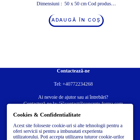
Dimensiuni : 50 x 50 cm Cod produs…
ADAUGĂ ÎN COȘ
Contactează-ne
Tel:
+40772234268
Ai nevoie de ajutor sau ai întrebări?
Contacteză-ne la:
✉️contact@concrete-forma.com
Cookies & Confidentialitate
Str. Dacia Nr 12 Ineu, Arad 315300 Romania
Acest site foloseste cookie-uri si alte tehnologii pentru a
oferi servicii si pentru a imbunatati experienta
utilizatorului. Poti accepta utilizarea tuturor cookie-urilor