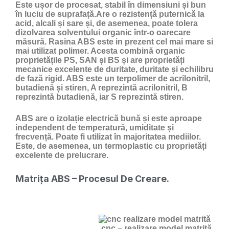
Este ușor de procesat, stabil în dimensiuni și bun
în luciu de suprafață.Are o rezistență puternică la
acid, alcali și sare și, de asemenea, poate tolera
dizolvarea solventului organic într-o oarecare
măsură. Rasina ABS este in prezent cel mai mare si
mai utilizat polimer. Acesta combină organic
proprietățile PS, SAN și BS și are proprietăți
mecanice excelente de duritate, duritate și echilibru
de fază rigid. ABS este un terpolimer de acrilonitril,
butadienă și stiren, A reprezintă acrilonitril, B
reprezintă butadienă, iar S reprezintă stiren.
ABS are o izolație electrică bună și este aproape
independent de temperatură, umiditate și
frecvență. Poate fi utilizat în majoritatea mediilor.
Este, de asemenea, un termoplastic cu proprietăți
excelente de prelucrare.
Matrița ABS – Procesul De Creare.
cnc – realizare model matrită