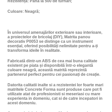
Rezistență:
Până la 500 de turnări;
Culoare:
Neagră;
În universul amenajărilor exterioare sau interioare,
a proiectelor de bricolaj (DIY), Matrita panou
decorativ P0053 se distinge ca un instrument
esențial, oferind posibilități nelimitate pentru a-ți
transforma ideile în realitate.
Fabricată dintr-un ABS de cea mai buna calitate
existent pe piata și disponibilă într-o elegantă
culoare neagră, această matrită reprezintă
partenerul perfect pentru cei pasionați de creație.
Datorita calitatii inalte si a rezistentei lor foarte mari
matritele Concrete Forma sunt produse care pot fi
utilizate atat de profesionisti si meseriasi cu mare
experienta in domeniu, cat si de catre incepatori in
acest domeniu.