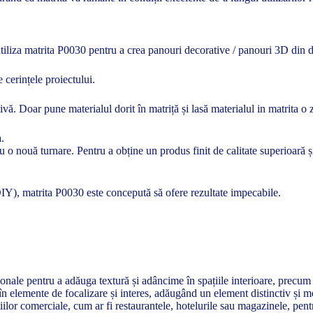
ți utiliza matrita P0030 pentru a crea panouri decorative / panouri 3D din
e cerințele proiectului.
ivă. Doar pune materialul dorit în matriță și lasă materialul in matrita o 
a.
tru o nouă turnare. Pentru a obține un produs finit de calitate superioară
(DIY), matrita P0030 este concepută să ofere rezultate impecabile.
nale pentru a adăuga textură și adâncime în spațiile interioare, precum l
 în elemente de focalizare și interes, adăugând un element distinctiv și m
ilor comerciale, cum ar fi restaurantele, hotelurile sau magazinele, pent