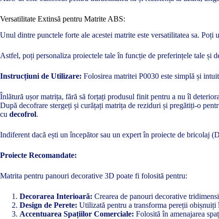
Versatilitate Extinsă pentru Matrite ABS:
Unul dintre punctele forte ale acestei matrite este versatilitatea sa. Po
Astfel, poți personaliza proiectele tale în funcție de preferințele tale și d
Instrucțiuni de Utilizare:
Folosirea matritei P0030 este simplă și intuit
Înlătură ușor matrița, fără să forțați produsul finit pentru a nu îl deterior
După decofrare stergeți și curățați matrița de reziduri și pregătiți-o pen
cu
decofrol
.
Indiferent dacă ești un începător sau un expert în proiecte de bricolaj 
Proiecte Recomandate:
Matrita pentru panouri decorative 3D poate fi folosită pentru:
Decorarea Interioară:
Crearea de panouri decorative tridimensio
Design de Perete:
Utilizată pentru a transforma pereții obișnuiți
Accentuarea Spațiilor Comerciale:
Folosită în amenajarea spați