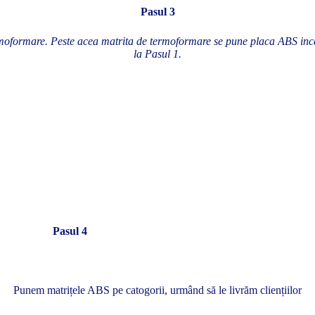
Pasul 3
moformare. Peste acea matrita de termoformare se pune placa ABS incă
la Pasul 1.
Pasul 4
Punem matrițele ABS pe catogorii, urmând să le livrăm cliențiilor