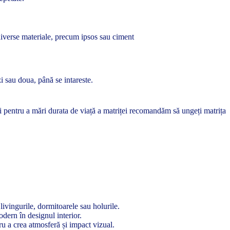
 diverse materiale, precum ipsos sau ciment
zi sau doua, până se intareste.
 și pentru a mări durata de viață a matriței recomandăm să ungeți matrița
ivingurile, dormitoarele sau holurile.
odern în designul interior.
ru a crea atmosferă și impact vizual.