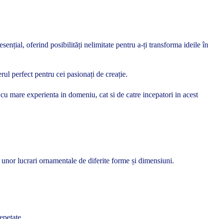
nțial, oferind posibilități nelimitate pentru a-ți transforma ideile în
rul perfect pentru cei pasionați de creație.
si cu mare experienta in domeniu, cat si de catre incepatori in acest
 unor lucrari ornamentale de diferite forme și dimensiuni.
epetate.