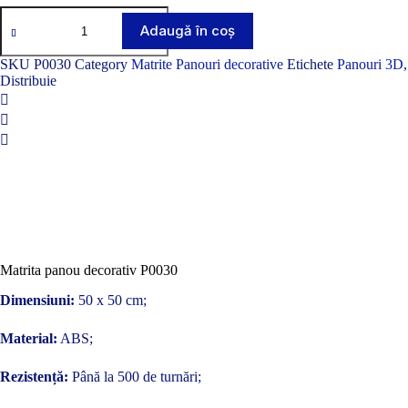
Cantitate
Matrita
Adaugă în coș
panou
decorativ
SKU
P0030
Category
Matrite Panouri decorative
Etichete
Panouri 3D
P0030
Distribuie
Matrita panou decorativ P0030
Dimensiuni:
50 x 50 cm;
Material:
ABS;
Rezistență:
Până la 500 de turnări;