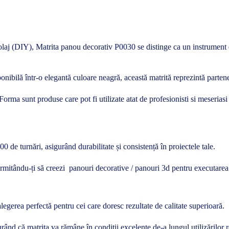
olaj (DIY), Matrita panou decorativ P0030 se distinge ca un instrument ese
onibilă într-o elegantă culoare neagră, această matrită reprezintă partene
te Forma sunt produse care pot fi utilizate atat de profesionisti si meseria
 de turnări, asigurând durabilitate și consistență în proiectele tale.
permitându-ți să creezi panouri decorative / panouri 3d pentru executarea
legerea perfectă pentru cei care doresc rezultate de calitate superioară.
rând că matrita va rămâne în condiții excelente de-a lungul utilizărilor r