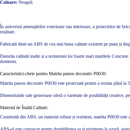
Culoare:
Neagră;
În universul amenajărilor exterioare sau interioare, a proiectelor de bric
realitate.
Fabricată dintr-un ABS de cea mai buna calitate existent pe piata și disp
Datorita calitatii inalte si a rezistentei lor foarte mari matritele Concre
domeniu.
Caracteristici-cheie pentru Matrita panou decorativ P0030:
Matrita panou decorativ P0030 este proiectată pentru a rezista până la 500
Dimensiunile sale generoase oferă o varietate de posibilități creative, 
Material de Înaltă Calitate:
Construită din ABS, un material robust și rezistent, matrita P0030 este a
ABS-ul este cunoscut pentru durabilitatea sa și rezistența la uzură, asigu