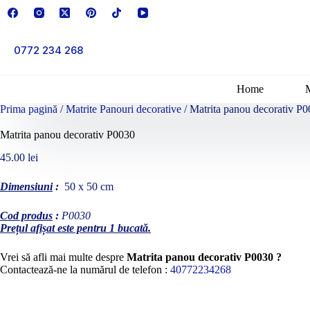
Sari
la
conținut
0772 234 268
Home
Prima pagină
/
Matrite Panouri decorative
/ Matrita panou decorativ P
Matrita panou decorativ P0030
45.00
lei
Dimensiuni
:
50 x 50 cm
Cod produs
:
P0030
Prețul afișat este pentru 1 bucată.
Vrei să afli mai multe despre
Matrita panou decorativ P0030 ?
Contactează-ne la numărul de telefon :
40772234268