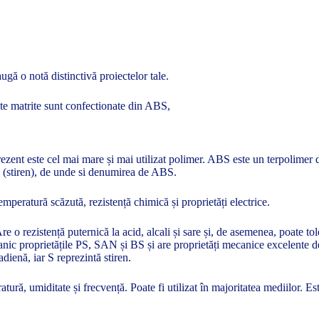
ugă o notă distinctivă proiectelor tale.
lte matrite sunt confectionate din ABS,
zent este cel mai mare și mai utilizat polimer. ABS este un terpolimer de 
en (stiren), de unde si denumirea de ABS.
temperatură scăzută, rezistență chimică și proprietăți electrice.
Are o rezistență puternică la acid, alcali și sare și, de asemenea, poate
nic proprietățile PS, SAN și BS și are proprietăți mecanice excelente de 
tadienă, iar S reprezintă stiren.
ură, umiditate și frecvență. Poate fi utilizat în majoritatea mediilor. E