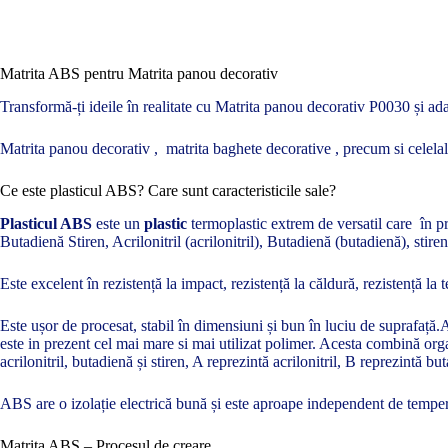
Matrita ABS pentru Matrita panou decorativ
Transformă-ți ideile în realitate cu Matrita panou decorativ P0030 și ada
Matrita panou decorativ , matrita baghete decorative , precum si celela
Ce este plasticul ABS? Care sunt caracteristicile sale?
Plasticul ABS
este un
plastic
termoplastic extrem de versatil care în pre
Butadienă Stiren, Acrilonitril (acrilonitril), Butadienă (butadienă), stir
Este excelent în rezistență la impact, rezistență la căldură, rezistență la 
Este ușor de procesat, stabil în dimensiuni și bun în luciu de suprafață.
este in prezent cel mai mare si mai utilizat polimer. Acesta combină orga
acrilonitril, butadienă și stiren, A reprezintă acrilonitril, B reprezintă bu
ABS are o izolație electrică bună și este aproape independent de temperat
Matrița ABS – Procesul de creare.