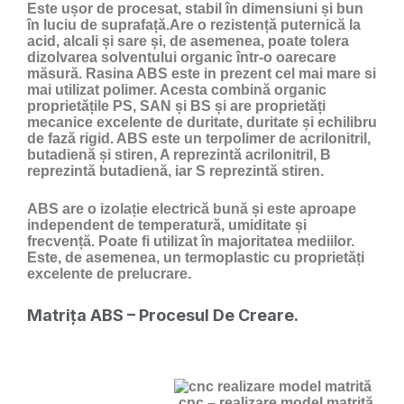
Este ușor de procesat, stabil în dimensiuni și bun
în luciu de suprafață.Are o rezistență puternică la
acid, alcali și sare și, de asemenea, poate tolera
dizolvarea solventului organic într-o oarecare
măsură. Rasina ABS este in prezent cel mai mare si
mai utilizat polimer. Acesta combină organic
proprietățile PS, SAN și BS și are proprietăți
mecanice excelente de duritate, duritate și echilibru
de fază rigid. ABS este un terpolimer de acrilonitril,
butadienă și stiren, A reprezintă acrilonitril, B
reprezintă butadienă, iar S reprezintă stiren.
ABS are o izolație electrică bună și este aproape
independent de temperatură, umiditate și
frecvență. Poate fi utilizat în majoritatea mediilor.
Este, de asemenea, un termoplastic cu proprietăți
excelente de prelucrare.
Matrița ABS – Procesul De Creare.
cnc – realizare model matrită