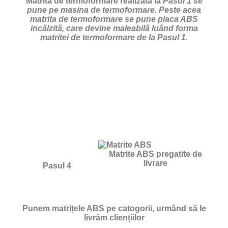
Matrita de termoformare realizata la
Pasul 1 se
pune pe masina de termoformare. Peste acea
matrita de termoformare se pune placa ABS
incălzită, care devine maleabilă luând forma
matritei de termoformare de la Pasul 1.
Matrite ABS pregatite de
livrare
Pasul 4
Punem matrițele ABS pe catogorii, urmând să le
livrăm cliențiilor