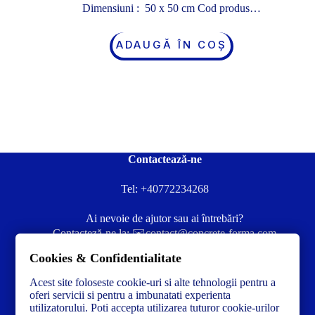
Dimensiuni : 50 x 50 cm Cod produs…
ADAUGĂ ÎN COȘ
Contactează-ne
Tel:
+40772234268
Ai nevoie de ajutor sau ai întrebări?
Contacteză-ne la:
✉️contact@concrete-forma.com
Cookies & Confidentialitate
Str. Dacia Nr 12 Ineu, Arad 315300 Romania
Acest site foloseste cookie-uri si alte tehnologii pentru a
oferi servicii si pentru a imbunatati experienta
utilizatorului. Poti accepta utilizarea tuturor cookie-urilor