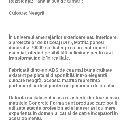
Rezistență:
Până la 500 de turnări;
Culoare:
Neagră;
În universul amenajărilor exterioare sau interioare,
a proiectelor de bricolaj (DIY), Matrita panou
decorativ P0009 se distinge ca un instrument
esențial, oferind posibilități nelimitate pentru a-ți
transforma ideile în realitate.
Fabricată dintr-un ABS de cea mai buna calitate
existent pe piata și disponibilă într-o elegantă
culoare neagră, această matrită reprezintă
partenerul perfect pentru cei pasionați de creație.
Datorita calitatii inalte si a rezistentei lor foarte mari
matritele Concrete Forma sunt produse care pot fi
utilizate atat de profesionisti si meseriasi cu mare
experienta in domeniu, cat si de catre incepatori in
acest domeniu.