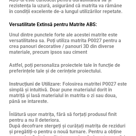
rezistența la uzură, asigurând că matrita va rămâne
în condiții excelente de-a lungul utilizărilor repetate.
Versatilitate Extinsă pentru Matrite ABS:
Unul dintre punctele forte ale acestei matrite este
versatilitatea sa. Poți utiliza matrita P0027 pentru a
crea panouri decorative / panouri 3D din diverse
materiale, precum ipsos sau ciment
Astfel, poți personaliza proiectele tale în funcție de
preferințele tale și de cerințele proiectului.
Instrucțiuni de Utilizare:
Folosirea matritei P0027 este
simplă și intuitivă. Doar pune materialul dorit în
matriță și lasă materialul in matrita o zi sau doua,
până se intareste.
Înlătură ușor matrița, fără să forțați produsul finit
pentru a nu îl deteriora.
După decofrare stergeți și curățați matrița de reziduri
și pregătiți-o pentru o nouă turnare. Pentru a obține