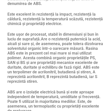
denumirea de ABS.
Este excelent în rezistență la impact, rezistență la
căldură, rezistență la temperatură scăzută, rezistență
chimică și proprietăți electrice.
Este ușor de procesat, stabil în dimensiuni și bun în
luciu de suprafață.Are o rezistență puternică la acid,
alcali și sare și, de asemenea, poate tolera dizolvarea
solventului organic într-o oarecare măsură. Rasina
ABS este in prezent cel mai mare si mai utilizat
polimer. Acesta combină organic proprietățile PS,
SAN și BS și are proprietăți mecanice excelente de
duritate, duritate și echilibru de fază rigid. ABS este
un terpolimer de acrilonitril, butadienă și stiren, A
reprezintă acrilonitril, B reprezintă butadienă, iar S
reprezintă stiren.
ABS are o izolație electrică bună și este aproape
independent de temperatură, umiditate și frecvență.
Poate fi utilizat în majoritatea mediilor. Este, de
asemenea, un termoplastic cu proprietăți excelente
de prelucrare.