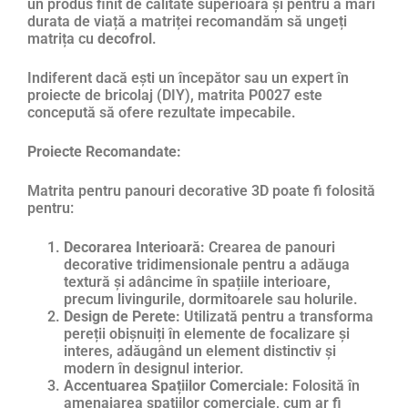
un produs finit de calitate superioară și pentru a mări
durata de viață a matriței recomandăm să ungeți
matrița cu
decofrol
.
Indiferent dacă ești un începător sau un expert în
proiecte de bricolaj (DIY), matrita P0027 este
concepută să ofere rezultate impecabile.
Proiecte Recomandate:
Matrita pentru panouri decorative 3D poate fi folosită
pentru:
Decorarea Interioară:
Crearea de panouri
decorative tridimensionale pentru a adăuga
textură și adâncime în spațiile interioare,
precum livingurile, dormitoarele sau holurile.
Design de Perete:
Utilizată pentru a transforma
pereții obișnuiți în elemente de focalizare și
interes, adăugând un element distinctiv și
modern în designul interior.
Accentuarea Spațiilor Comerciale:
Folosită în
amenajarea spațiilor comerciale, cum ar fi