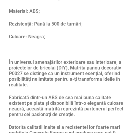
Material:
ABS;
Rezistență:
Până la 500 de turnări;
Culoare:
Neagră;
În universul amenajărilor exterioare sau interioare, a
proiectelor de bricolaj (DIY), Matrita panou decorativ
P0027 se distinge ca un instrument esențial, oferind
posibilități nelimitate pentru a-ți transforma ideile în
realitate.
Fabricată dintr-un ABS de cea mai buna calitate
existent pe piata și disponibilă într-o elegantă culoare
neagră, această matrită reprezintă partenerul perfect
pentru cei pasionați de creație.
Datorita calitatii inalte si a rezistentei lor foarte mari
matritele Concrete Forma sunt produse care pot fi