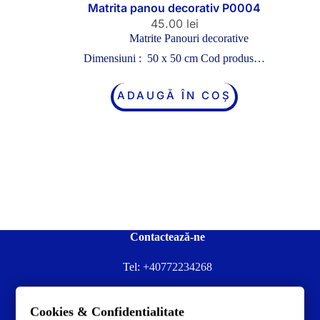
Matrita panou decorativ P0004
45.00
lei
Matrite Panouri decorative
Dimensiuni : 50 x 50 cm Cod produs…
ADAUGĂ ÎN COȘ
Contactează-ne
Tel:
+40772234268
Ai nevoie de ajutor sau ai întrebări?
Cookies & Confidentialitate
Contacteză-ne la:
✉️contact@concrete-forma.com