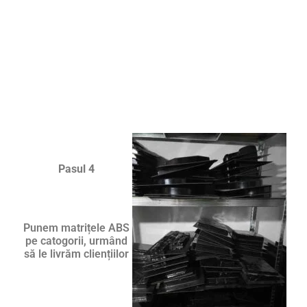
Pasul 4
Punem matrițele ABS
pe catogorii, urmând
să le livrăm cliențiilor